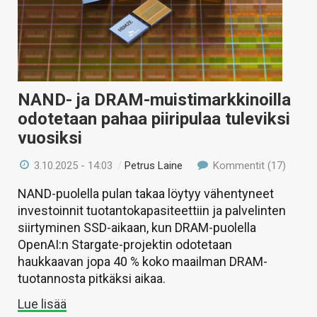
NAND- ja DRAM-muistimarkkinoilla
odotetaan pahaa piiripulaa tuleviksi
vuosiksi
3.10.2025 - 14:03
/
Petrus Laine
Kommentit (17)
NAND-puolella pulan takaa löytyy vähentyneet
investoinnit tuotantokapasiteettiin ja palvelinten
siirtyminen SSD-aikaan, kun DRAM-puolella
OpenAI:n Stargate-projektin odotetaan
haukkaavan jopa 40 % koko maailman DRAM-
tuotannosta pitkäksi aikaa.
Lue lisää