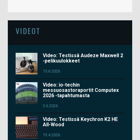
VIDEOT
Video: Testissä Audeze Maxwell 2
-pelikuulokkeet
15.6.2026
Video: io-techin
messuosastoraportit Computex
2026 -tapahtumasta
3.6.2026
Video: Testissä Keychron K2 HE
All-Wood
13.4.2026