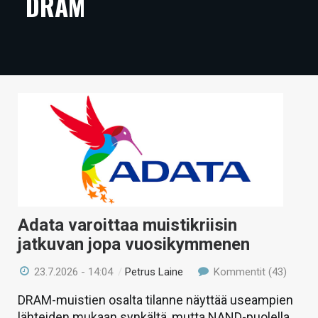
DRAM
ARTIKKELIT
VIDEOT
TECHBBS
TIETOA
HINTA.FI
KAUPPA
VAIHDA TEEMA
Adata varoittaa muistikriisin
jatkuvan jopa vuosikymmenen
HAKU
23.7.2026 - 14:04
/
Petrus Laine
Kommentit (43)
DRAM-muistien osalta tilanne näyttää useampien
lähteiden mukaan synkältä, mutta NAND-puolella