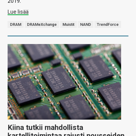
2019.
Lue lisää
DRAM
DRAMeXchange
Muistit
NAND
TrendForce
Kiina tutkii mahdollista
kartellitoimintaa rajusti nousseiden