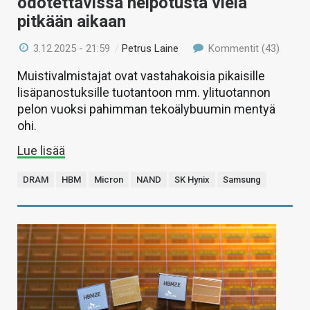
odotettavissa helpotusta vielä
pitkään aikaan
3.12.2025 - 21:59
/
Petrus Laine
Kommentit (43)
Muistivalmistajat ovat vastahakoisia pikaisille
lisäpanostuksille tuotantoon mm. ylituotannon
pelon vuoksi pahimman tekoälybuumin mentyä
ohi.
Lue lisää
DRAM
HBM
Micron
NAND
SK Hynix
Samsung