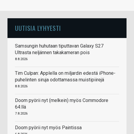
UUTISIA LYHYESTI
Samsungin huhutaan tiputtavan Galaxy S27
Ultrasta neljännen takakameran pois
8.8.2026
Tim Culpan: Applella on miljardin edestä iPhone-
puhelinten siruja odottamassa muistipiirejä
8.8.2026
Doom pyörii nyt (melkein) myös Commodore
64:llä
7.8.2026
Doom pyörii nyt myös Paintissa