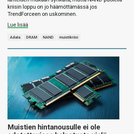
kriisin loppu on jo häämöttämässä jos
TrendForceen on uskominen.
Lue lisää
Adata
DRAM
NAND
muistikriisi
Muistien hintanousulle ei ole