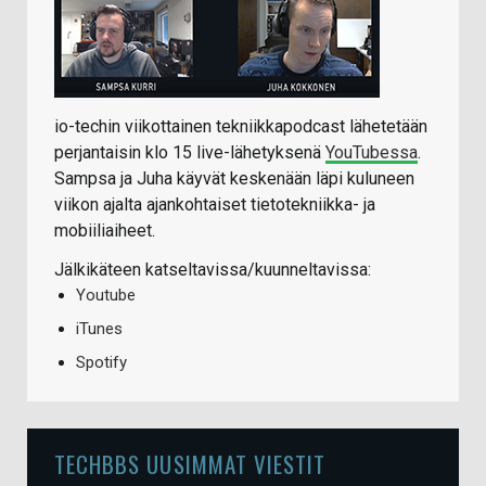
io-techin viikottainen tekniikkapodcast lähetetään
perjantaisin klo 15 live-lähetyksenä
YouTubessa
.
Sampsa ja Juha käyvät keskenään läpi kuluneen
viikon ajalta ajankohtaiset tietotekniikka- ja
mobiiliaiheet.
Jälkikäteen katseltavissa/kuunneltavissa:
Youtube
iTunes
Spotify
TECHBBS UUSIMMAT VIESTIT