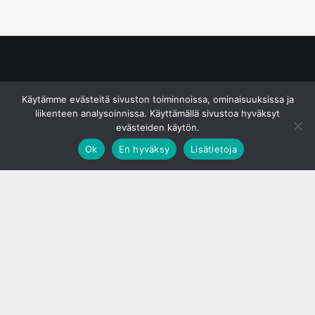
© S&J Media Oy
Käytämme evästeitä sivuston toiminnoissa, ominaisuuksissa ja
liikenteen analysoinnissa. Käyttämällä sivustoa hyväksyt
evästeiden käytön.
Ok
En hyväksy
Lisätietoja
;