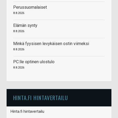
Perussuomalaiset
8.8.2026
Elämän synty
8.8.2026
Minkä fyysisen levykäisen ostin viimeksi
8.8.2026
PC:lle optinen ulostulo
8.8.2026
HINTA.FI HINTAVERTAILU
Hinta.fi hintavertailu