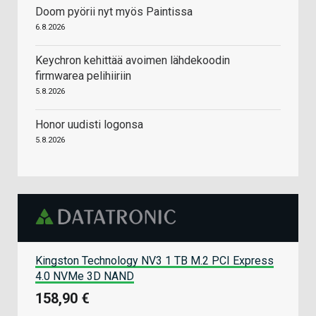
Doom pyörii nyt myös Paintissa
6.8.2026
Keychron kehittää avoimen lähdekoodin
firmwarea pelihiiriin
5.8.2026
Honor uudisti logonsa
5.8.2026
Kingston Technology NV3 1 TB M.2 PCI Express
4.0 NVMe 3D NAND
158,90 €