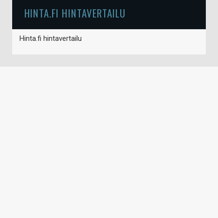
HINTA.FI HINTAVERTAILU
Hinta.fi hintavertailu