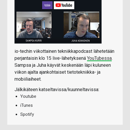
io-techin viikottainen tekniikkapodcast lähetetään
perjantaisin klo 15 live-lähetyksenä
YouTubessa
.
Sampsa ja Juha käyvät keskenään läpi kuluneen
viikon ajalta ajankohtaiset tietotekniikka- ja
mobiiliaiheet.
Jälkikäteen katseltavissa/kuunneltavissa:
Youtube
iTunes
Spotify