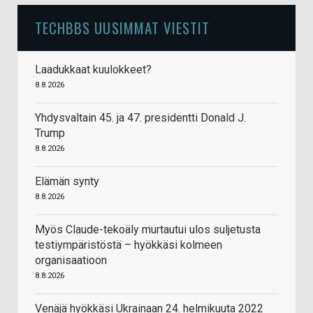
TECHBBS UUSIMMAT VIESTIT
Laadukkaat kuulokkeet?
8.8.2026
Yhdysvaltain 45. ja 47. presidentti Donald J.
Trump
8.8.2026
Elämän synty
8.8.2026
Myös Claude-tekoäly murtautui ulos suljetusta
testiympäristöstä – hyökkäsi kolmeen
organisaatioon
8.8.2026
Venäjä hyökkäsi Ukrainaan 24. helmikuuta 2022