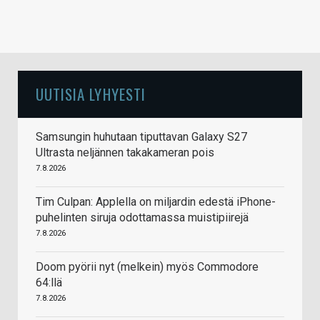
UUTISIA LYHYESTI
Samsungin huhutaan tiputtavan Galaxy S27
Ultrasta neljännen takakameran pois
7.8.2026
Tim Culpan: Applella on miljardin edestä iPhone-
puhelinten siruja odottamassa muistipiirejä
7.8.2026
Doom pyörii nyt (melkein) myös Commodore
64:llä
7.8.2026