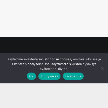
© S&J Media Oy
Käytämme evästeitä sivuston toiminnoissa, ominaisuuksissa ja
liikenteen analysoinnissa. Käyttämällä sivustoa hyväksyt
evästeiden käytön.
Ok
En hyväksy
Lisätietoja
;