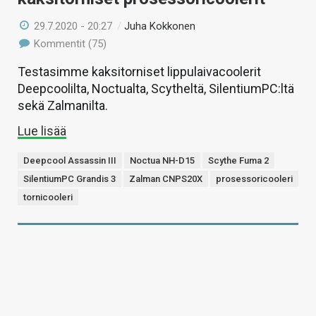
29.7.2020 - 20:27
/
Juha Kokkonen
Kommentit (75)
Testasimme kaksitorniset lippulaivacoolerit
Deepcoolilta, Noctualta, Scytheltä, SilentiumPC:ltä
sekä Zalmanilta.
Lue lisää
Deepcool Assassin III
Noctua NH-D15
Scythe Fuma 2
SilentiumPC Grandis 3
Zalman CNPS20X
prosessoricooleri
tornicooleri