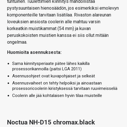
tuntuinen. Tuulettimien kiinnitys mahdollistaa
pystysuuntaisen hienosäädön, jos esimerkiksi emolevyn
komponenteille tarvitaan lisätilaa. Rivaston alareunan
loveuksien ansiosta coolerin alle mahtuu varsin
korkeatkin muistikammat (54 mm) ja kuvan
peruskokoisten muistien kanssa ei siis ollut mitään
ongelmaa.
Huomioita asennuksesta:
Sama kiinnitysperiaate pätee lähes kaikilla
prosessorikannoilla (paitsi LGA 2011)
Asennusohjeet ovat kuvapohjaiset ja selkeät
Asennusvaiheet on tehty helpoiksi ja ainoastaan
prosessoricoolerin kiristyksessä tarvitaan ruuvimeisseliä
Coolerin alle jää kohtalaisen hyvin tilaa muisteille
Noctua NH-D15 chromax.black