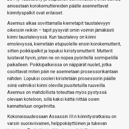
ainoastaan korokemuttereiden päälle asennettavat
kiinnityspalkit ovat erilaiset.
Asennus alkaa sovittamalla kierretapit taustalevyyn
oikeisiin reikiin – tapit pysyvät omin voimin jämäkästi
kiinni taustalevyssä. Kun taustalevy on kiinni
emolevyssä, kierretään etupuolelle ensin korokemutterit,
sitten poikkipalkit ja lopuksi kiristysmutterit. Mutterit
luistavat hyvin, joten ne on nopea pyöritellä sormipelillä
paikalleen. Poikkipalkeissa on näppärät nuolet, jotka
osoittavat miten päin ne asennetaan prosessorikantaan
nähden. Lopuksi cooleri kiristetään prosessorin päälle
siinä valmiiksi kiinni olevilla jousitetuilla ruuveilla.
Asennus on mahdollista toteuttaa myös pystyssä
olevaan koteloon, sillä kaksi kättä riittää osien
kannatteluun ongelmitta.
Kokonaisuudessaan Assassin III:n kiinnitysratkaisu on
varsin suoraviivainen, helppokäyttöinen ja tukevan