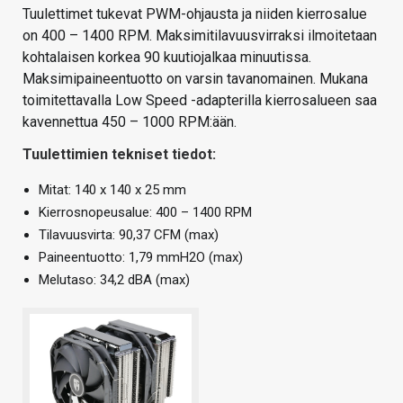
Tuulettimet tukevat PWM-ohjausta ja niiden kierrosalue
on 400 – 1400 RPM. Maksimitilavuusvirraksi ilmoitetaan
kohtalaisen korkea 90 kuutiojalkaa minuutissa.
Maksimipaineentuotto on varsin tavanomainen. Mukana
toimitettavalla Low Speed -adapterilla kierrosalueen saa
kavennettua 450 – 1000 RPM:ään.
Tuulettimien tekniset tiedot:
Mitat: 140 x 140 x 25 mm
Kierrosnopeusalue: 400 – 1400 RPM
Tilavuusvirta: 90,37 CFM (max)
Paineentuotto: 1,79 mmH2O (max)
Melutaso: 34,2 dBA (max)