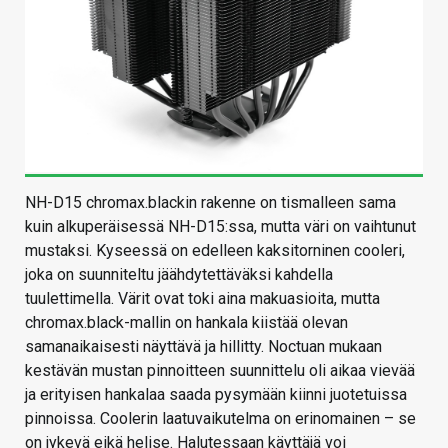
NH-D15 chromax.blackin rakenne on tismalleen sama
kuin alkuperäisessä NH-D15:ssa, mutta väri on vaihtunut
mustaksi. Kyseessä on edelleen kaksitorninen cooleri,
joka on suunniteltu jäähdytettäväksi kahdella
tuulettimella. Värit ovat toki aina makuasioita, mutta
chromax.black-mallin on hankala kiistää olevan
samanaikaisesti näyttävä ja hillitty. Noctuan mukaan
kestävän mustan pinnoitteen suunnittelu oli aikaa vievää
ja erityisen hankalaa saada pysymään kiinni juotetuissa
pinnoissa. Coolerin laatuvaikutelma on erinomainen – se
on jykevä eikä helise. Halutessaan käyttäjä voi