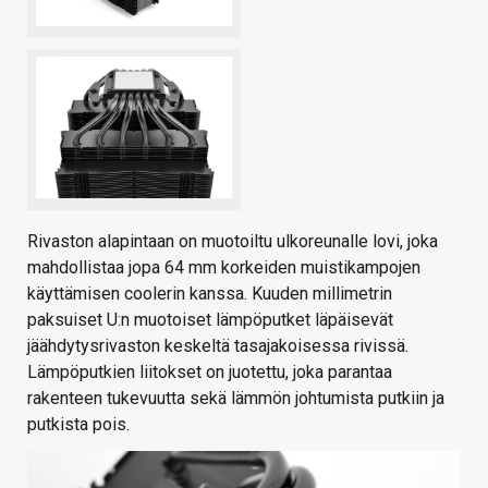
Rivaston alapintaan on muotoiltu ulkoreunalle lovi, joka
mahdollistaa jopa 64 mm korkeiden muistikampojen
käyttämisen coolerin kanssa. Kuuden millimetrin
paksuiset U:n muotoiset lämpöputket läpäisevät
jäähdytysrivaston keskeltä tasajakoisessa rivissä.
Lämpöputkien liitokset on juotettu, joka parantaa
rakenteen tukevuutta sekä lämmön johtumista putkiin ja
putkista pois.