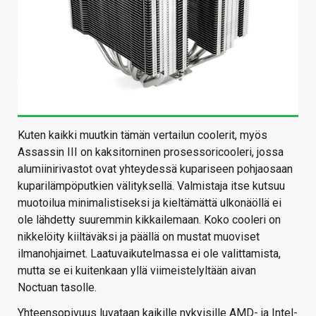
Kuten kaikki muutkin tämän vertailun coolerit, myös
Assassin III on kaksitorninen prosessoricooleri, jossa
alumiinirivastot ovat yhteydessä kupariseen pohjaosaan
kuparilämpöputkien välityksellä. Valmistaja itse kutsuu
muotoilua minimalistiseksi ja kieltämättä ulkonäöllä ei
ole lähdetty suuremmin kikkailemaan. Koko cooleri on
nikkelöity kiiltäväksi ja päällä on mustat muoviset
ilmanohjaimet. Laatuvaikutelmassa ei ole valittamista,
mutta se ei kuitenkaan yllä viimeistelyltään aivan
Noctuan tasolle.
Yhteensopivuus luvataan kaikille nykyisille AMD- ja Intel-