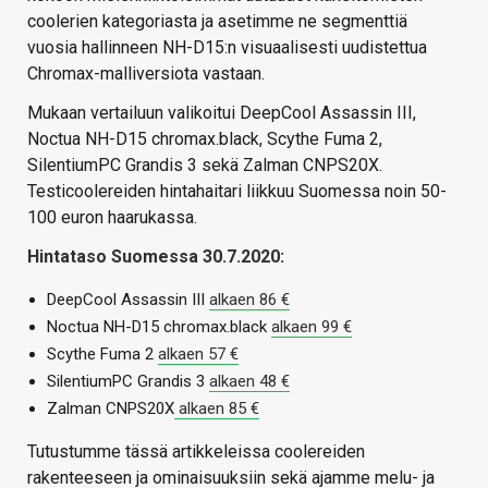
coolerien kategoriasta ja asetimme ne segmenttiä
vuosia hallinneen NH-D15:n visuaalisesti uudistettua
Chromax-malliversiota vastaan.
Mukaan vertailuun valikoitui DeepCool Assassin III,
Noctua NH-D15 chromax.black, Scythe Fuma 2,
SilentiumPC Grandis 3 sekä Zalman CNPS20X.
Testicoolereiden hintahaitari liikkuu Suomessa noin 50-
100 euron haarukassa.
Hintataso Suomessa 30.7.2020:
DeepCool Assassin III
alkaen 86 €
Noctua NH-D15 chromax.black
alkaen 99 €
Scythe Fuma 2
alkaen 57 €
SilentiumPC Grandis 3
alkaen 48 €
Zalman CNPS20X
alkaen 85 €
Tutustumme tässä artikkeleissa coolereiden
rakenteeseen ja ominaisuuksiin sekä ajamme melu- ja