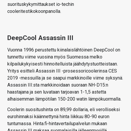
suorituskykymittaukset io-techin
cooleritestikokoonpanolla.
DeepCool Assassin III
Vuonna 1996 perustettu kiinalaislähtöinen DeepCool on
tunnettu viime vuosina myös Suomessa melko
kilpailukykyisesti hinnoitelluista jäähdytystuotteistaan.
Yritys esitteli Assassin III -prosessoricoolerinsa CES
2019 -messuilla ja se saapui markkinoille viime syksynä.
Assassin III:sta markkinoidaan suoraan NH-D15:n
haastajana ja sen luvataan tarjoavan 1-1,5 astetta
alhaisemman lämpötilan 150-200 watin lämpökuormalla.
Coolerin suositushinta on 89,99 dollaria, eli verolliseksi
eurohinnaksi käännettynä hinta liikkuu 80-90 euron
tuntumassa. Hinta.fi-hintavertailupalvelun mukaan
Assassin III maksaa suomalaisilla jälleenmyyjillä