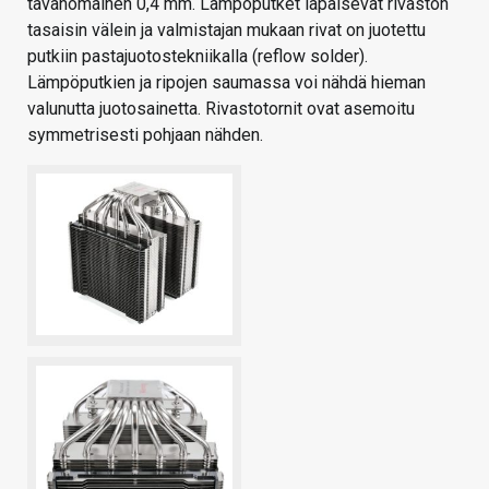
tavanomainen 0,4 mm. Lämpöputket läpäisevät rivaston
tasaisin välein ja valmistajan mukaan rivat on juotettu
putkiin pastajuotostekniikalla (reflow solder).
Lämpöputkien ja ripojen saumassa voi nähdä hieman
valunutta juotosainetta. Rivastotornit ovat asemoitu
symmetrisesti pohjaan nähden.