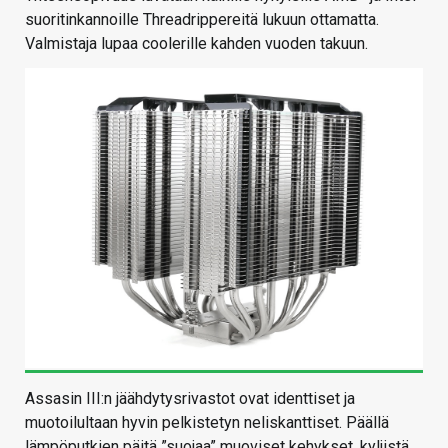
suoritinkannoille Threadrippereitä lukuun ottamatta.
Valmistaja lupaa coolerille kahden vuoden takuun.
Assasin III:n jäähdytysrivastot ovat identtiset ja
muotoilultaan hyvin pelkistetyn neliskanttiset. Päällä
lämpöputkien päitä ”suojaa” muoviset kehykset, kyljistä