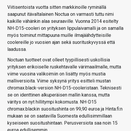
Viitisentoista vuotta sitten markkinoille ryminällä
saapunut itävaltalainen Noctua on varmasti tuttu nimi
kaikille vähänkin alaa seuraaville. Vuonna 2014 esitelty
NH-D15-cooleri on yrityksen lippulaivamalli ja on samalla
myös toiminut mittapuuna muille ilmajäähdytteisille
coolereille jo vuosien ajan sekä suorituskyvyssä että
laadussa.
Noctuan tuotteet ovat olleet tyypillisesti uskollisia
yrityksen erikoiselle ruskehtavalle värimaailmalle, mutta
viime vuosina valikoimiin on lisätty myös mustia
malliversioita. Viime syksynä yritys esitteli mustan
chromax.black-version NH-D15-cooleristaan. Teknisesti
se on identtinen alkuperäisen mallin kanssa, mutta
väritys on nyt hillitympi kokomusta. NH-D15
chromax.blackin suositushinta on 99,90 euroa ja Hinta.fi:n
mukaan se on saatavilla Suomesta edullisimmillaan
kyseiseen suositushintaan. Perusversiota saa noin 15
euroa edullisemmin.