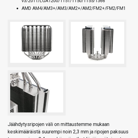
v3/2011/LGA1200/1151/1150/1155/1366
AMD AM4/AM3+/AM3/AM2+/AM2/FM2+/FM2/FM1
Jäähdytysripojen väli on mittaustemme mukaan
keskimääräistä suurempi noin 2,3 mm ja ripojen paksuus