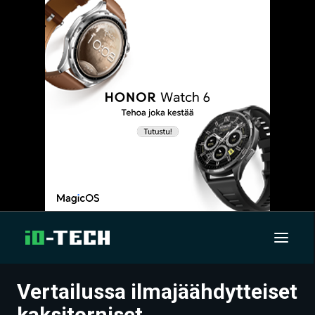
Vertailussa ilmajäähdytteiset
UUTISET
kaksitorniset