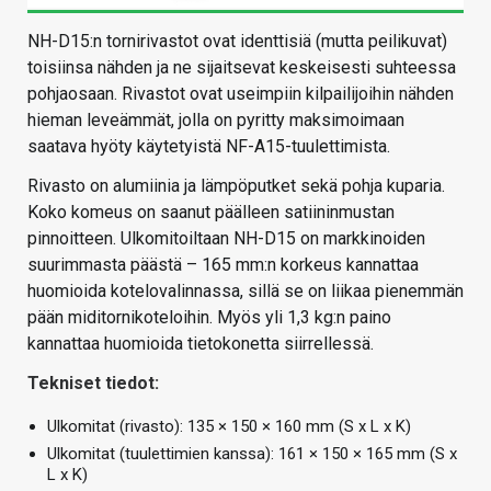
NH-D15:n tornirivastot ovat identtisiä (mutta peilikuvat)
toisiinsa nähden ja ne sijaitsevat keskeisesti suhteessa
pohjaosaan. Rivastot ovat useimpiin kilpailijoihin nähden
hieman leveämmät, jolla on pyritty maksimoimaan
saatava hyöty käytetyistä NF-A15-tuulettimista.
Rivasto on alumiinia ja lämpöputket sekä pohja kuparia.
Koko komeus on saanut päälleen satiininmustan
pinnoitteen. Ulkomitoiltaan NH-D15 on markkinoiden
suurimmasta päästä – 165 mm:n korkeus kannattaa
huomioida kotelovalinnassa, sillä se on liikaa pienemmän
pään miditornikoteloihin. Myös yli 1,3 kg:n paino
kannattaa huomioida tietokonetta siirrellessä.
Tekniset tiedot:
Ulkomitat (rivasto): 135 × 150 × 160 mm (S x L x K)
Ulkomitat (tuulettimien kanssa): 161 × 150 × 165 mm (S x
L x K)