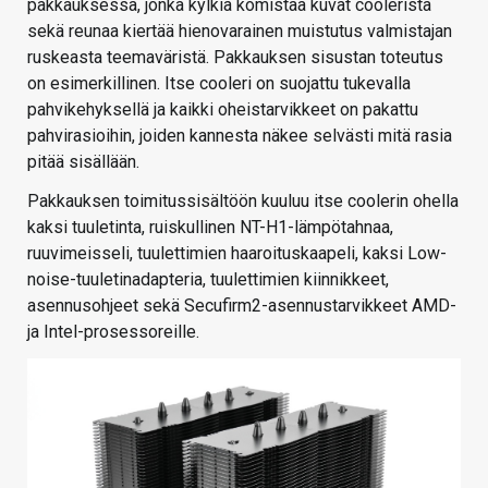
pakkauksessa, jonka kylkiä komistaa kuvat coolerista
sekä reunaa kiertää hienovarainen muistutus valmistajan
ruskeasta teemaväristä. Pakkauksen sisustan toteutus
on esimerkillinen. Itse cooleri on suojattu tukevalla
pahvikehyksellä ja kaikki oheistarvikkeet on pakattu
pahvirasioihin, joiden kannesta näkee selvästi mitä rasia
pitää sisällään.
Pakkauksen toimitussisältöön kuuluu itse coolerin ohella
kaksi tuuletinta, ruiskullinen NT-H1-lämpötahnaa,
ruuvimeisseli, tuulettimien haaroituskaapeli, kaksi Low-
noise-tuuletinadapteria, tuulettimien kiinnikkeet,
asennusohjeet sekä Secufirm2-asennustarvikkeet AMD-
ja Intel-prosessoreille.