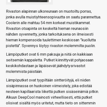
Rivaston alapinnan ulkoreunaan on muotoiltu porras,
jonka avulla muistiyhteensopivuutta on saatu parannettua.
Coolerin alle mahtuu 54 mm korkeat muistikammat.
Rivaston otsapinta on keskeltä hieman reunaosiin
nähden syvennetty, jonka tarkoituksena on ilmeisesti
hieman kompensoida tuulettimen keskiosan ”kuollutta
pistettä”. Syvennys löytyy rivaston molemmilta puolin.
Lämpöputket ovat 6 mm paksuja ja niitä on kaikkiaan
seitsemän kappaletta. Putket kiinnittyvät pohjaosaan
keskikohdastaan ja läpäisevät jäähdytysrivastot
molemmista päistään.
Lämpöputket ovat tyypiltään sintteröityjä, eli niiden
sisäpinnassa on huokoinen viimeistely, joka edistää
nesteen kapillaarista liikettä putken sisäseinämiä pitkin.
Alkuun DeepCool mainosti virheellisesti, että putket
olisivat sisältä myös uritetut, mutta tieto on sittemmin