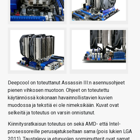
Deepcool on toteuttanut Assassin III:n asennusohjeet
pienen vihkosen muotoon. Ohjeet on toteutettu
käytännössä kokonaan havainnollistavien kuvien
muodossa ja tekstiä ei ole nimeksikään. Kuvat ovat
selkeitä ja toteutus on varsin onnistunut.
Kiinnitysratkaisun toteutus on sekä AMD- että Intel-
prosessoreille perusajatukseltaan sama (pois lukien LGA
2011). Taustalevy ja etupuolen sormimutterit ovat samat,