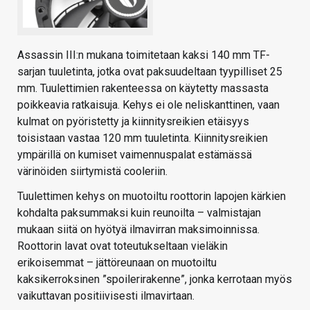
Assassin III:n mukana toimitetaan kaksi 140 mm TF-
sarjan tuuletinta, jotka ovat paksuudeltaan tyypilliset 25
mm. Tuulettimien rakenteessa on käytetty massasta
poikkeavia ratkaisuja. Kehys ei ole neliskanttinen, vaan
kulmat on pyöristetty ja kiinnitysreikien etäisyys
toisistaan vastaa 120 mm tuuletinta. Kiinnitysreikien
ympärillä on kumiset vaimennuspalat estämässä
värinöiden siirtymistä cooleriin.
Tuulettimen kehys on muotoiltu roottorin lapojen kärkien
kohdalta paksummaksi kuin reunoilta – valmistajan
mukaan siitä on hyötyä ilmavirran maksimoinnissa.
Roottorin lavat ovat toteutukseltaan vieläkin
erikoisemmat – jättöreunaan on muotoiltu
kaksikerroksinen ”spoilerirakenne”, jonka kerrotaan myös
vaikuttavan positiivisesti ilmavirtaan.