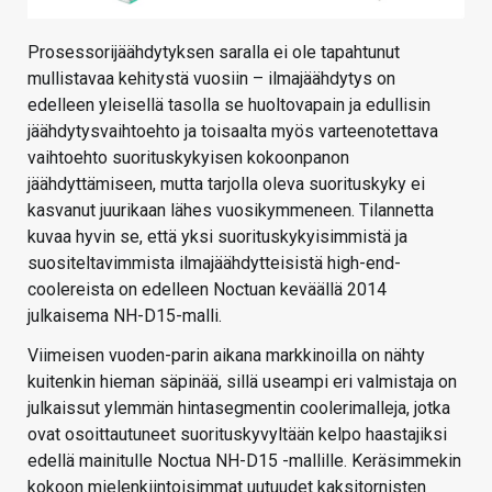
Prosessorijäähdytyksen saralla ei ole tapahtunut
mullistavaa kehitystä vuosiin – ilmajäähdytys on
edelleen yleisellä tasolla se huoltovapain ja edullisin
jäähdytysvaihtoehto ja toisaalta myös varteenotettava
vaihtoehto suorituskykyisen kokoonpanon
jäähdyttämiseen, mutta tarjolla oleva suorituskyky ei
kasvanut juurikaan lähes vuosikymmeneen. Tilannetta
kuvaa hyvin se, että yksi suorituskykyisimmistä ja
suositeltavimmista ilmajäähdytteisistä high-end-
coolereista on edelleen Noctuan keväällä 2014
julkaisema NH-D15-malli.
Viimeisen vuoden-parin aikana markkinoilla on nähty
kuitenkin hieman säpinää, sillä useampi eri valmistaja on
julkaissut ylemmän hintasegmentin coolerimalleja, jotka
ovat osoittautuneet suorituskyvyltään kelpo haastajiksi
edellä mainitulle Noctua NH-D15 -mallille. Keräsimmekin
kokoon mielenkiintoisimmat uutuudet kaksitornisten