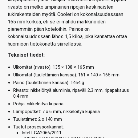
rivasto on melko umpinainen ripojen keskinäisten
tukirakenteiden myötä. Cooleri on kokonaisuudessaan
165 mm korkea, eli se ei mahdu markkinoiden
pienemmän pään koteloihin. Painoa on
kokonaisuudessaan lähes 1,5 kiloa, joka kannattaa ottaa
huomioon tietokonetta siirrellessä.
Tekniset tiedot:
Ulkomitat (rivasto): 135 × 138 × 165 mm
Ulkomitat (tuulettimien kanssa): 161 × 140 × 165 mm
Paino (tuulettimien kanssa): 1464 g
Rivasto: nikkelöityä alumiinia, ripaväli 2,3 mm, ripapaksuus
0,4 mm
Pohja: nikkelöityä kuparia
Lämpöputket: 7 x 6 mm, nikkelöityä kuparia
Tuulettimet: 2 x 140 mm
Tuetut prosessorikannat:
Intel LGA2066/2011-