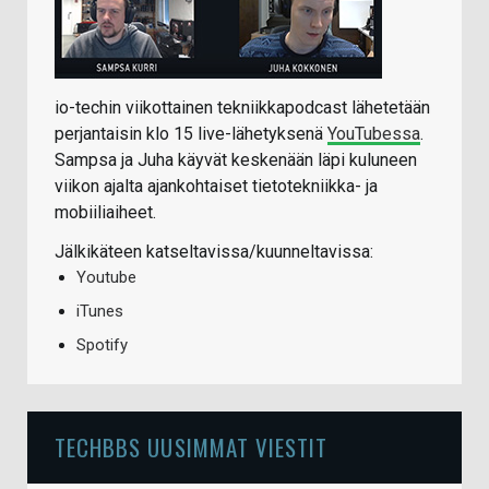
io-techin viikottainen tekniikkapodcast lähetetään
perjantaisin klo 15 live-lähetyksenä
YouTubessa
.
Sampsa ja Juha käyvät keskenään läpi kuluneen
viikon ajalta ajankohtaiset tietotekniikka- ja
mobiiliaiheet.
Jälkikäteen katseltavissa/kuunneltavissa:
Youtube
iTunes
Spotify
TECHBBS UUSIMMAT VIESTIT