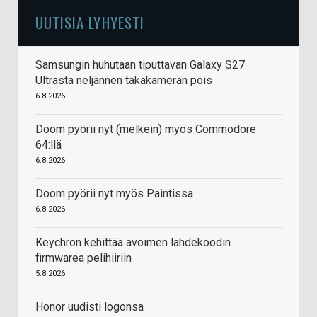
UUTISIA LYHYESTI
Samsungin huhutaan tiputtavan Galaxy S27
Ultrasta neljännen takakameran pois
6.8.2026
Doom pyörii nyt (melkein) myös Commodore
64:llä
6.8.2026
Doom pyörii nyt myös Paintissa
6.8.2026
Keychron kehittää avoimen lähdekoodin
firmwarea pelihiiriin
5.8.2026
Honor uudisti logonsa