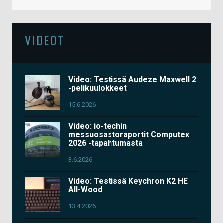
VIDEOT
Video: Testissä Audeze Maxwell 2
-pelikuulokkeet
15.6.2026
Video: io-techin
messuosastoraportit Computex
2026 -tapahtumasta
3.6.2026
Video: Testissä Keychron K2 HE
All-Wood
13.4.2026