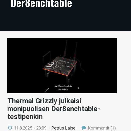
Der8enchtable
ARTIKKELIT
VIDEOT
TECHBBS
TIETOA
HINTA.FI
KAUPPA
VAIHDA TEEMA
Thermal Grizzly julkaisi
monipuolisen Der8enchtable-
HAKU
testipenkin
11.8.2025 - 23:09
/
Petrus Laine
Kommentit (1)