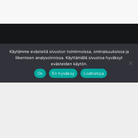
© S&J Media Oy
Käytämme evästeitä sivuston toiminnoissa, ominaisuuksissa ja
liikenteen analysoinnissa. Käyttämällä sivustoa hyväksyt
evästeiden käytön.
Ok
En hyväksy
Lisätietoja
;