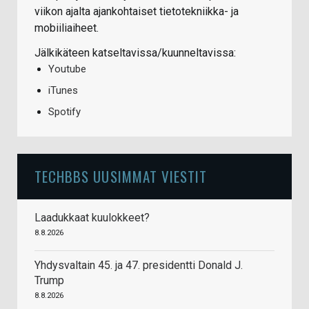
viikon ajalta ajankohtaiset tietotekniikka- ja
mobiiliaiheet.
Jälkikäteen katseltavissa/kuunneltavissa:
Youtube
iTunes
Spotify
TECHBBS UUSIMMAT VIESTIT
Laadukkaat kuulokkeet?
8.8.2026
Yhdysvaltain 45. ja 47. presidentti Donald J.
Trump
8.8.2026