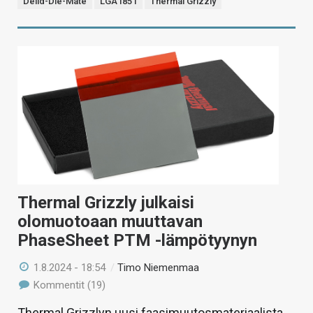
Delid-Die-Mate
LGA1851
Thermal Grizzly
Thermal Grizzly julkaisi
olomuotoaan muuttavan
PhaseSheet PTM -lämpötyynyn
1.8.2024 - 18:54
/
Timo Niemenmaa
Kommentit (19)
Thermal Grizzlyn uusi faasimuutosmateriaalista