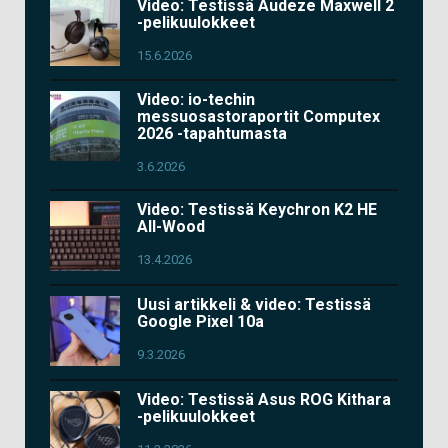
Video: Testissä Audeze Maxwell 2
-pelikuulokkeet
15.6.2026
Video: io-techin
messuosastoraportit Computex
2026 -tapahtumasta
3.6.2026
Video: Testissä Keychron K2 HE
All-Wood
13.4.2026
Uusi artikkeli & video: Testissä
Google Pixel 10a
9.3.2026
Video: Testissä Asus ROG Kithara
-pelikuulokkeet