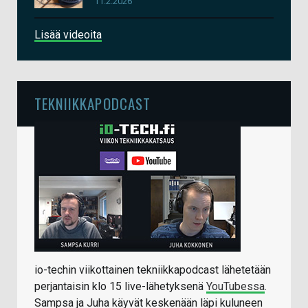
11.2.2026
Lisää videoita
TEKNIIKKAPODCAST
io-techin viikottainen tekniikkapodcast lähetetään
perjantaisin klo 15 live-lähetyksenä
YouTubessa
.
Sampsa ja Juha käyvät keskenään läpi kuluneen