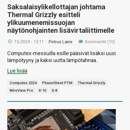
Saksalaisylikellottajan johtama
Thermal Grizzly esitteli
ylikuumenemissuojan
näytönohjainten lisävirtaliittimelle
7.6.2024 - 13:11
/
Petrus Laine
Kommentit (10)
Computex-messuilla esille pääsivät lisäksi uusi
lämpötyyny ja kaksi uutta lämpötahnaa.
Lue lisää
Computex 2024
PhaseSheet PTM
Thermal Grizzly
WireView Pro
X-10
X-8