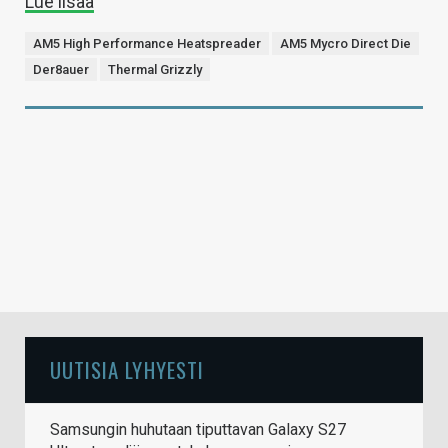
Lue lisää
AM5 High Performance Heatspreader
AM5 Mycro Direct Die
Der8auer
Thermal Grizzly
UUTISIA LYHYESTI
Samsungin huhutaan tiputtavan Galaxy S27