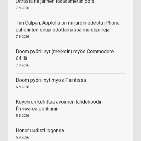
Ultrasta neljännen takakameran pois
7.8.2026
Tim Culpan: Applella on miljardin edestä iPhone-
puhelinten siruja odottamassa muistipiirejä
7.8.2026
Doom pyörii nyt (melkein) myös Commodore
64:llä
7.8.2026
Doom pyörii nyt myös Paintissa
6.8.2026
Keychron kehittää avoimen lähdekoodin
firmwarea pelihiiriin
5.8.2026
Honor uudisti logonsa
5.8.2026