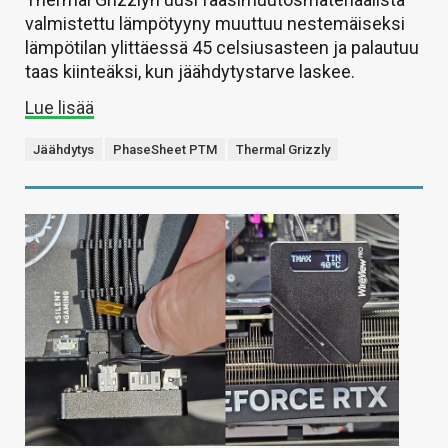
valmistettu lämpötyyny muuttuu nestemäiseksi
lämpötilan ylittäessä 45 celsiusasteen ja palautuu
taas kiinteäksi, kun jäähdytystarve laskee.
Lue lisää
Jäähdytys
PhaseSheet PTM
Thermal Grizzly