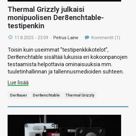
Thermal Grizzly julkaisi
monipuolisen Der8enchtable-
testipenkin
11.8.2025 - 23:09
/
Petrus Laine
Kommentit (1)
Toisin kuin useimmat ”testipenkkikotelot”,
Der8enchtable sisältää lukuisia eri kokoonpanojen
testaamista helpottavia ominaisuuksia mm.
tuuletinhallinnan ja tallennusmedioiden suhteen.
Lue lisää
Der8auer
Der8enchtable
Thermal Grizzly