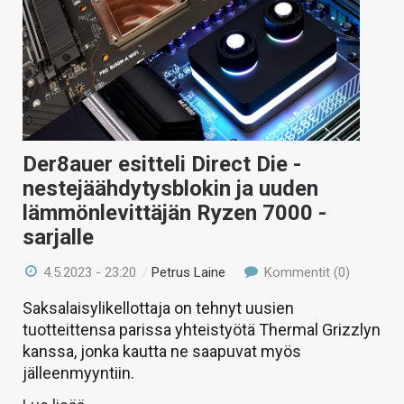
Der8auer esitteli Direct Die -
nestejäähdytysblokin ja uuden
lämmönlevittäjän Ryzen 7000 -
sarjalle
4.5.2023 - 23:20
/
Petrus Laine
Kommentit (0)
Saksalaisylikellottaja on tehnyt uusien
tuotteittensa parissa yhteistyötä Thermal Grizzlyn
kanssa, jonka kautta ne saapuvat myös
jälleenmyyntiin.