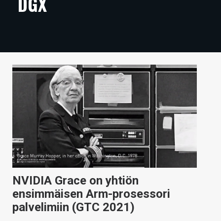
DGX
ARTIKKELIT
VIDEOT
TECHBBS
TIETOA
HINTA.FI
KAUPPA
VAIHDA TEEMA
NVIDIA Grace on yhtiön
HAKU
ensimmäisen Arm-prosessori
palvelimiin (GTC 2021)