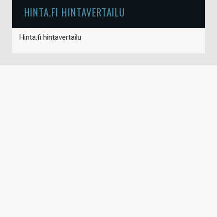
HINTA.FI HINTAVERTAILU
Hinta.fi hintavertailu