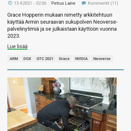
13.4.2021 - 02:06
/
Petrus Laine
Kommentit (11)
Grace Hopperin mukaan nimetty arkkitehtuuri
käyttää Armin seuraavan sukupolven Neoverse-
palvelinytimiä ja se julkaistaan käyttöön vuonna
2023.
Lue lisää
ARM
DGX
GTC 2021
Grace
NVIDIA
Neoverse