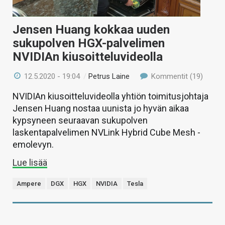
Jensen Huang kokkaa uuden
sukupolven HGX-palvelimen
NVIDIAn kiusoitteluvideolla
12.5.2020 - 19:04
/
Petrus Laine
Kommentit (19)
NVIDIAn kiusoitteluvideolla yhtiön toimitusjohtaja
Jensen Huang nostaa uunista jo hyvän aikaa
kypsyneen seuraavan sukupolven
laskentapalvelimen NVLink Hybrid Cube Mesh -
emolevyn.
Lue lisää
Ampere
DGX
HGX
NVIDIA
Tesla