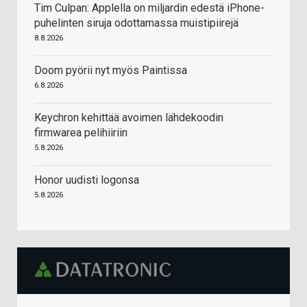
Tim Culpan: Applella on miljardin edestä iPhone-
puhelinten siruja odottamassa muistipiirejä
8.8.2026
Doom pyörii nyt myös Paintissa
6.8.2026
Keychron kehittää avoimen lähdekoodin
firmwarea pelihiiriin
5.8.2026
Honor uudisti logonsa
5.8.2026