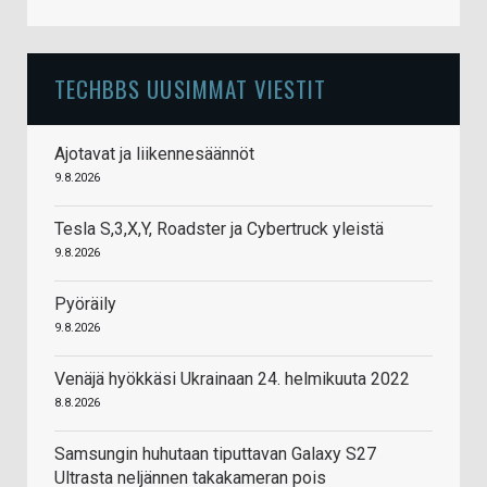
TECHBBS UUSIMMAT VIESTIT
Ajotavat ja liikennesäännöt
9.8.2026
Tesla S,3,X,Y, Roadster ja Cybertruck yleistä
9.8.2026
Pyöräily
9.8.2026
Venäjä hyökkäsi Ukrainaan 24. helmikuuta 2022
8.8.2026
Samsungin huhutaan tiputtavan Galaxy S27
Ultrasta neljännen takakameran pois