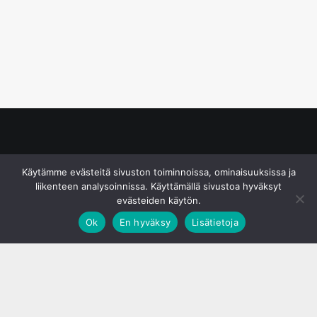
© S&J Media Oy
Käytämme evästeitä sivuston toiminnoissa, ominaisuuksissa ja
liikenteen analysoinnissa. Käyttämällä sivustoa hyväksyt
evästeiden käytön.
Ok
En hyväksy
Lisätietoja
;