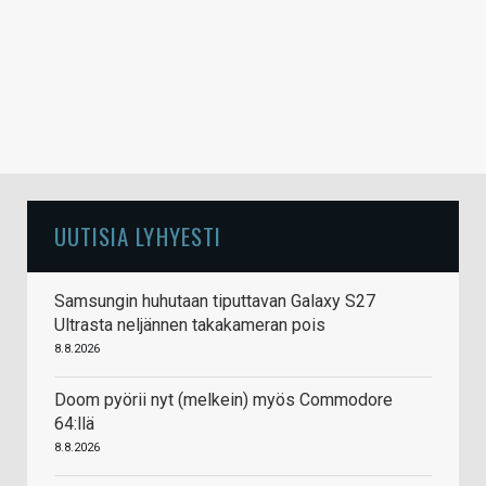
UUTISIA LYHYESTI
Samsungin huhutaan tiputtavan Galaxy S27
Ultrasta neljännen takakameran pois
8.8.2026
Doom pyörii nyt (melkein) myös Commodore
64:llä
8.8.2026