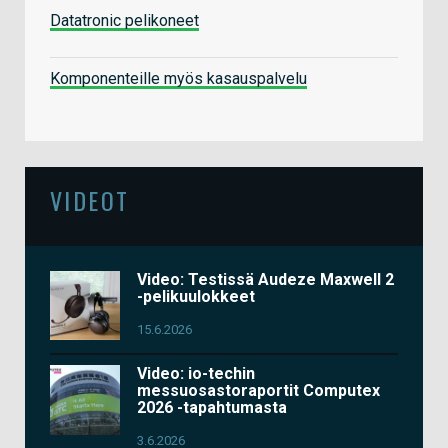
Datatronic pelikoneet
Komponenteille myös kasauspalvelu
VIDEOT
Video: Testissä Audeze Maxwell 2
-pelikuulokkeet
15.6.2026
Video: io-techin
messuosastoraportit Computex
2026 -tapahtumasta
3.6.2026