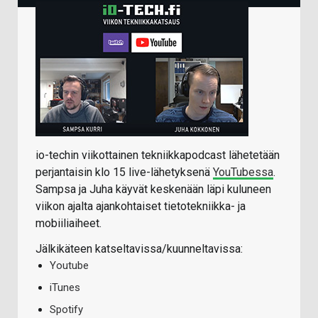
io-techin viikottainen tekniikkapodcast lähetetään
perjantaisin klo 15 live-lähetyksenä
YouTubessa
.
Sampsa ja Juha käyvät keskenään läpi kuluneen
viikon ajalta ajankohtaiset tietotekniikka- ja
mobiiliaiheet.
Jälkikäteen katseltavissa/kuunneltavissa:
Youtube
iTunes
Spotify