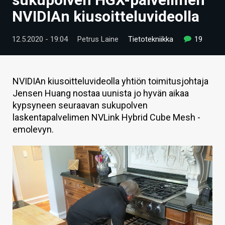
ARTIKKELIT
NVIDIAn kiusoitteluvideolla
VIDEOT
12.5.2020 - 19:04
Petrus Laine
Tietotekniikka
19
TECHBBS
TIETOA
NVIDIAn kiusoitteluvideolla yhtiön toimitusjohtaja
Jensen Huang nostaa uunista jo hyvän aikaa
HINTA.FI
kypsyneen seuraavan sukupolven
laskentapalvelimen NVLink Hybrid Cube Mesh -
KAUPPA
emolevyn.
VAIHDA TEEMA
HAKU