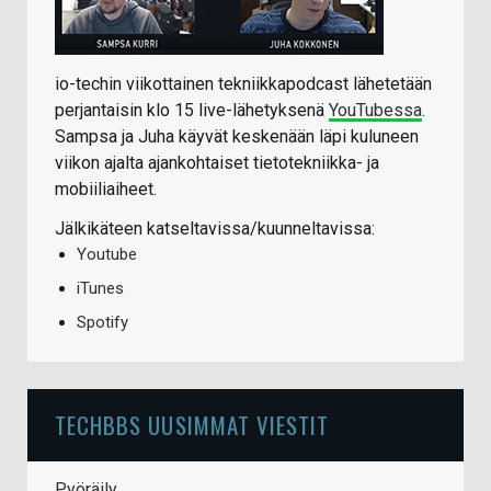
io-techin viikottainen tekniikkapodcast lähetetään
perjantaisin klo 15 live-lähetyksenä
YouTubessa
.
Sampsa ja Juha käyvät keskenään läpi kuluneen
viikon ajalta ajankohtaiset tietotekniikka- ja
mobiiliaiheet.
Jälkikäteen katseltavissa/kuunneltavissa:
Youtube
iTunes
Spotify
TECHBBS UUSIMMAT VIESTIT
Pyöräily