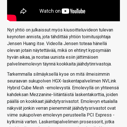
Nyt yhtiö on julkaissut myös kiusoitteluvideon tulevan
keynoten annista, jota tähdittää yhtiön toimitusjohtaja
Jensen Huang itse. Videolla Jensen toteaa hänellä
olevan jotain näytettävää, mikä on ehtinyt kypsymään
hyvän aikaa, ja nostaa uunista esiin jättimäisen
palvelinemolevyn täynnä kookkaita jäähdytinrivastoja.
Tarkemmalla silmäyksellä kyse on mitä ilmeisimmin
seuraavan sukupolven HGX-laskentapalvelimen NVLink
Hybrid Cube Mesh -emolevystä. Emolevyllä on yhteensä
kahdeksan Mezzanine-liitäntäistä laskentakorttia, joiden
päällä on kookkaat jäähdytysrivastot. Emolevyn etualalla
näkyvät jonkin verran pienemmät jäähdytysrivastot ovat
viime sukupolven emolevyn perusteella PCI Express -
kytkimiä varten. Laskentapalvelimen prosessorit, jotka