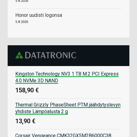
5.8.2026
Honor uudisti logonsa
5.8.2026
Kingston Technology NV3 1 TB M.2 PCI Express
4.0 NVMe 3D NAND
158,90 €
Thermal Grizzly PhaseSheet PTM jäähdytyslevyn
yhdiste Lämpöalusta 2 g
13,90 €
Corsair Vengeance CMK32GX5M2B6000C38