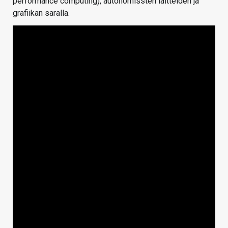
performance computing), autonomissten laitteiden ja
grafiikan saralla.