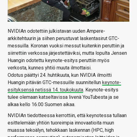
NVIDIAn odotettiin julkistavan uuden Ampere-
arkkitehtuurin ja siihen perustuvat laskentasirut GTC-
messuilla. Koronan vuoksi messut kuitenkin peruttiin ja
siirrettiin verkossa järjestettäviksi, mutta lopulta Jensen
Huangin odotettu keynote-esitys peruttiin myös
verkosta, kunnes yhtiö muuta ilmottaisi.
Odotus päättyi 24. huhtikuuta, kun NVIDIA ilmoitti
Huangin pitävän GTC-messuille suunnitellun
keynote-
esityksensä netissä 14. toukokuuta
. Keynote-esitys
tulee olemaan katseltavissa livenä YouTubesta ja se
alkaa kello 16.00 Suomen aikaa.
NVIDIAn tiedotteessa kerrottiin, että keynotessa tullaan
esittelemään yhtiön tuoreimpia innovaatioita muun
muassa tekoälyn, tehokkaan laskennan (HPC, high