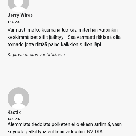
Jerry Wires
14.5.2020
Varmasti melko kuumana tuo käy, mitenhän varsinkin
keskimmäiset siilit jäähtyy… Saa varmasti räkissä olla
tornado jotta riittää paine kaikkien siilien läpi.
Kirjaudu sisään vastataksesi
Kaotik
14.5.2020
Aiemmista tiedoista poiketen ei olekaan striimiä, vaan
keynote pätkittynä erillisiin videoihin:
NVIDIA