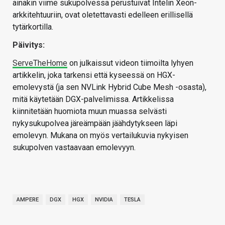
ainakin viime sukupolvessa perustuivat Intelin Xeon-
arkkitehtuuriin, ovat oletettavasti edelleen erillisellä
tytärkortilla.
Päivitys:
ServeTheHome
on julkaissut videon tiimoilta lyhyen
artikkelin, joka tarkensi että kyseessä on HGX-
emolevystä (ja sen NVLink Hybrid Cube Mesh -osasta),
mitä käytetään DGX-palvelimissa. Artikkelissa
kiinnitetään huomiota muun muassa selvästi
nykysukupolvea järeämpään jäähdytykseen läpi
emolevyn. Mukana on myös vertailukuvia nykyisen
sukupolven vastaavaan emolevyyn.
AMPERE
DGX
HGX
NVIDIA
TESLA