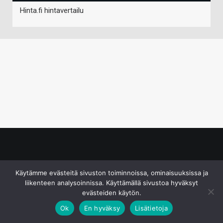
Hinta.fi hintavertailu
© S&J Media Oy
Käytämme evästeitä sivuston toiminnoissa, ominaisuuksissa ja
liikenteen analysoinnissa. Käyttämällä sivustoa hyväksyt
evästeiden käytön.
Ok
En hyväksy
Lisätietoja