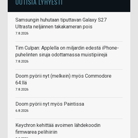
UUTISIA LYHYESTI
Samsungin huhutaan tiputtavan Galaxy S27
Ultrasta neljännen takakameran pois
7.8.2026
Tim Culpan: Applella on miljardin edestä iPhone-
puhelinten siruja odottamassa muistipiirejä
7.8.2026
Doom pyörii nyt (melkein) myös Commodore
64:llä
7.8.2026
Doom pyörii nyt myös Paintissa
6.8.2026
Keychron kehittää avoimen lähdekoodin
firmwarea pelihiiriin