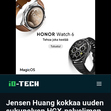
Jensen Huang kokkaa uuden
UUTISET
sukupolven HGX-palvelimen