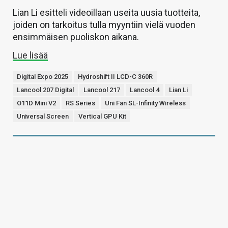
Lian Li esitteli videoillaan useita uusia tuotteita,
joiden on tarkoitus tulla myyntiin vielä vuoden
ensimmäisen puoliskon aikana.
Lue lisää
Digital Expo 2025
Hydroshift II LCD-C 360R
Lancool 207 Digital
Lancool 217
Lancool 4
Lian Li
O11D Mini V2
RS Series
Uni Fan SL-Infinity Wireless
Universal Screen
Vertical GPU Kit