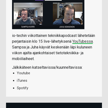
io-techin viikottainen tekniikkapodcast lähetetään
perjantaisin klo 15 live-lähetyksenä
YouTubessa
.
Sampsa ja Juha käyvät keskenään läpi kuluneen
viikon ajalta ajankohtaiset tietotekniikka- ja
mobiiliaiheet.
Jälkikäteen katseltavissa/kuunneltavissa:
Youtube
iTunes
Spotify