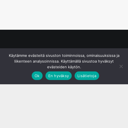
© S&J Media Oy
Käytämme evästeitä sivuston toiminnoissa, ominaisuuksissa ja
liikenteen analysoinnissa. Käyttämällä sivustoa hyväksyt
evästeiden käytön.
Ok
En hyväksy
Lisätietoja
;