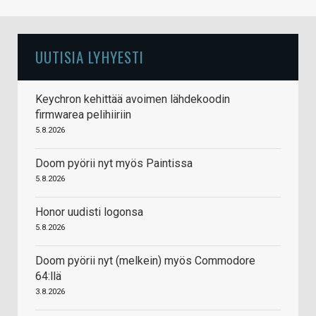
UUTISIA LYHYESTI
Keychron kehittää avoimen lähdekoodin
firmwarea pelihiiriin
5.8.2026
Doom pyörii nyt myös Paintissa
5.8.2026
Honor uudisti logonsa
5.8.2026
Doom pyörii nyt (melkein) myös Commodore
64:llä
3.8.2026