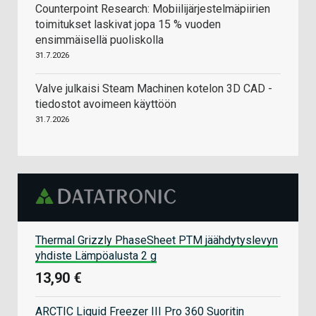
Counterpoint Research: Mobiilijärjestelmäpiirien
toimitukset laskivat jopa 15 % vuoden
ensimmäisellä puoliskolla
31.7.2026
Valve julkaisi Steam Machinen kotelon 3D CAD -
tiedostot avoimeen käyttöön
31.7.2026
Thermal Grizzly PhaseSheet PTM jäähdytyslevyn
yhdiste Lämpöalusta 2 g
13,90 €
ARCTIC Liquid Freezer III Pro 360 Suoritin