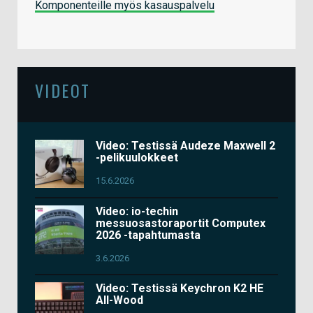
Komponenteille myös kasauspalvelu
VIDEOT
Video: Testissä Audeze Maxwell 2
-pelikuulokkeet
15.6.2026
Video: io-techin
messuosastoraportit Computex
2026 -tapahtumasta
3.6.2026
Video: Testissä Keychron K2 HE
All-Wood