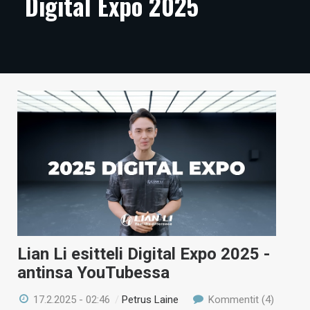
Digital Expo 2025
ARTIKKELIT
VIDEOT
TECHBBS
TIETOA
HINTA.FI
KAUPPA
VAIHDA TEEMA
Lian Li esitteli Digital Expo 2025 -
HAKU
antinsa YouTubessa
17.2.2025 - 02:46
/
Petrus Laine
Kommentit (4)