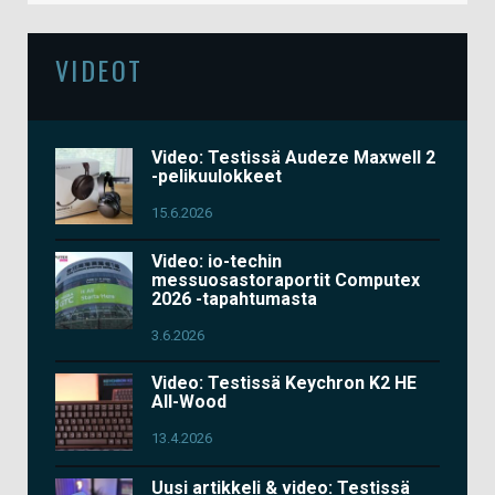
VIDEOT
Video: Testissä Audeze Maxwell 2
-pelikuulokkeet
15.6.2026
Video: io-techin
messuosastoraportit Computex
2026 -tapahtumasta
3.6.2026
Video: Testissä Keychron K2 HE
All-Wood
13.4.2026
Uusi artikkeli & video: Testissä