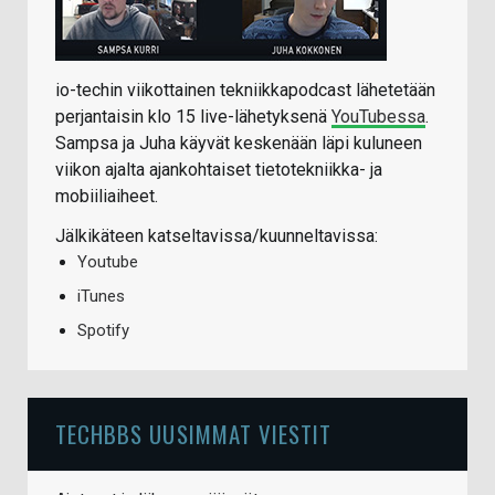
io-techin viikottainen tekniikkapodcast lähetetään
perjantaisin klo 15 live-lähetyksenä
YouTubessa
.
Sampsa ja Juha käyvät keskenään läpi kuluneen
viikon ajalta ajankohtaiset tietotekniikka- ja
mobiiliaiheet.
Jälkikäteen katseltavissa/kuunneltavissa:
Youtube
iTunes
Spotify
TECHBBS UUSIMMAT VIESTIT