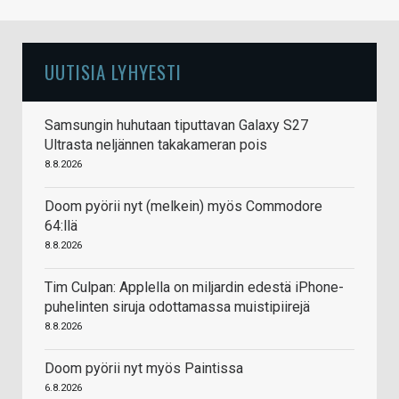
UUTISIA LYHYESTI
Samsungin huhutaan tiputtavan Galaxy S27
Ultrasta neljännen takakameran pois
8.8.2026
Doom pyörii nyt (melkein) myös Commodore
64:llä
8.8.2026
Tim Culpan: Applella on miljardin edestä iPhone-
puhelinten siruja odottamassa muistipiirejä
8.8.2026
Doom pyörii nyt myös Paintissa
6.8.2026