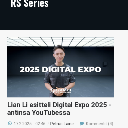
RS Series
ARTIKKELIT
VIDEOT
TECHBBS
TIETOA
HINTA.FI
KAUPPA
VAIHDA TEEMA
Lian Li esitteli Digital Expo 2025 -
HAKU
antinsa YouTubessa
17.2.2025 - 02:46
/
Petrus Laine
Kommentit (4)