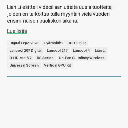
Lian Li esitteli videoillaan useita uusia tuotteita,
joiden on tarkoitus tulla myyntiin vielä vuoden
ensimmäisen puoliskon aikana.
Lue lisää
Digital Expo 2025
Hydroshift II LCD-C 360R
Lancool 207 Digital
Lancool 217
Lancool 4
Lian Li
O11D Mini V2
RS Series
Uni Fan SL-Infinity Wireless
Universal Screen
Vertical GPU Kit