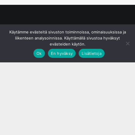
© S&J Media Oy
Käytämme evästeitä sivuston toiminnoissa, ominaisuuksissa ja
liikenteen analysoinnissa. Käyttämällä sivustoa hyväksyt
evästeiden käytön.
Ok
En hyväksy
Lisätietoja
;