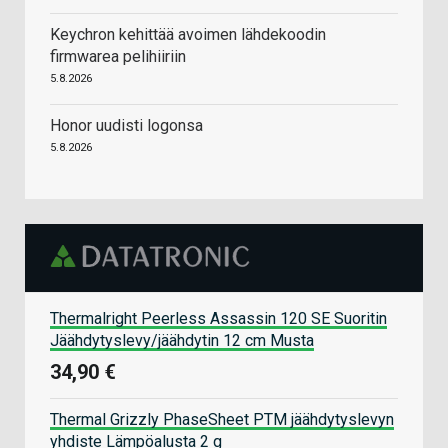
Keychron kehittää avoimen lähdekoodin
firmwarea pelihiiriin
5.8.2026
Honor uudisti logonsa
5.8.2026
Thermalright Peerless Assassin 120 SE Suoritin
Jäähdytyslevy/jäähdytin 12 cm Musta
34,90 €
Thermal Grizzly PhaseSheet PTM jäähdytyslevyn
yhdiste Lämpöalusta 2 g