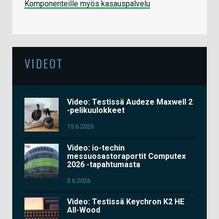
Komponenteille myös kasauspalvelu
VIDEOT
Video: Testissä Audeze Maxwell 2
-pelikuulokkeet
15.6.2026
Video: io-techin
messuosastoraportit Computex
2026 -tapahtumasta
3.6.2026
Video: Testissä Keychron K2 HE
All-Wood