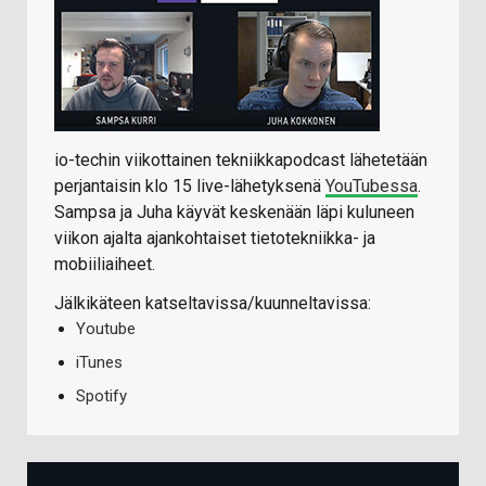
io-techin viikottainen tekniikkapodcast lähetetään
perjantaisin klo 15 live-lähetyksenä
YouTubessa
.
Sampsa ja Juha käyvät keskenään läpi kuluneen
viikon ajalta ajankohtaiset tietotekniikka- ja
mobiiliaiheet.
Jälkikäteen katseltavissa/kuunneltavissa:
Youtube
iTunes
Spotify