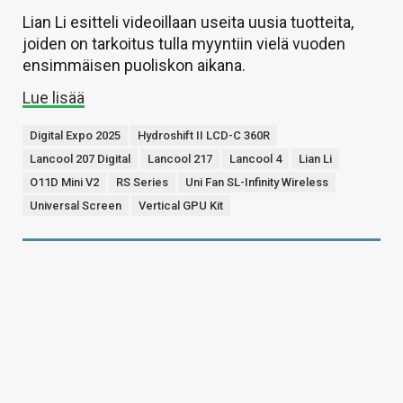
Lian Li esitteli videoillaan useita uusia tuotteita,
joiden on tarkoitus tulla myyntiin vielä vuoden
ensimmäisen puoliskon aikana.
Lue lisää
Digital Expo 2025
Hydroshift II LCD-C 360R
Lancool 207 Digital
Lancool 217
Lancool 4
Lian Li
O11D Mini V2
RS Series
Uni Fan SL-Infinity Wireless
Universal Screen
Vertical GPU Kit