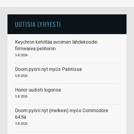
UUTISIA LYHYESTI
Keychron kehittää avoimen lähdekoodin
firmwarea pelihiiriin
5.8.2026
Doom pyörii nyt myös Paintissa
5.8.2026
Honor uudisti logonsa
5.8.2026
Doom pyörii nyt (melkein) myös Commodore
64:llä
3.8.2026