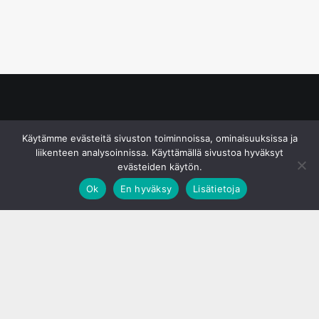
© S&J Media Oy
Käytämme evästeitä sivuston toiminnoissa, ominaisuuksissa ja
liikenteen analysoinnissa. Käyttämällä sivustoa hyväksyt
evästeiden käytön.
Ok
En hyväksy
Lisätietoja
;