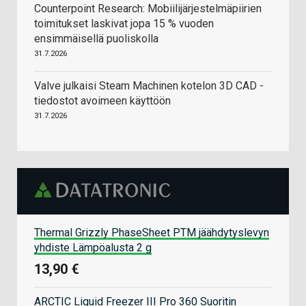
Counterpoint Research: Mobiilijärjestelmäpiirien
toimitukset laskivat jopa 15 % vuoden
ensimmäisellä puoliskolla
31.7.2026
Valve julkaisi Steam Machinen kotelon 3D CAD -
tiedostot avoimeen käyttöön
31.7.2026
Thermal Grizzly PhaseSheet PTM jäähdytyslevyn
yhdiste Lämpöalusta 2 g
13,90 €
ARCTIC Liquid Freezer III Pro 360 Suoritin