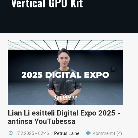
Vertical GPU Kit
ARTIKKELIT
VIDEOT
TECHBBS
TIETOA
HINTA.FI
KAUPPA
VAIHDA TEEMA
Lian Li esitteli Digital Expo 2025 -
HAKU
antinsa YouTubessa
17.2.2025 - 02:46
/
Petrus Laine
Kommentit (4)