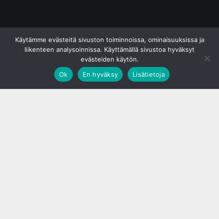
© S&J Media Oy
Käytämme evästeitä sivuston toiminnoissa, ominaisuuksissa ja
liikenteen analysoinnissa. Käyttämällä sivustoa hyväksyt
evästeiden käytön.
Ok
En hyväksy
Lisätietoja
;