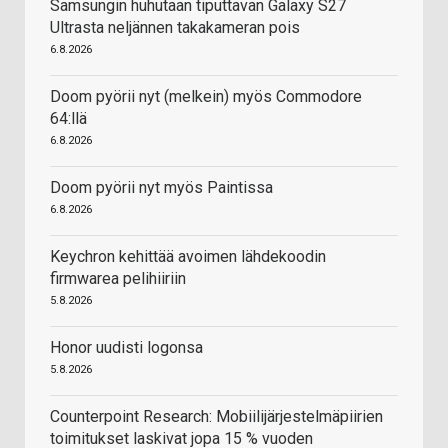
Samsungin huhutaan tiputtavan Galaxy S27
Ultrasta neljännen takakameran pois
6.8.2026
Doom pyörii nyt (melkein) myös Commodore
64:llä
6.8.2026
Doom pyörii nyt myös Paintissa
6.8.2026
Keychron kehittää avoimen lähdekoodin
firmwarea pelihiiriin
5.8.2026
Honor uudisti logonsa
5.8.2026
Counterpoint Research: Mobiilijärjestelmäpiirien
toimitukset laskivat jopa 15 % vuoden