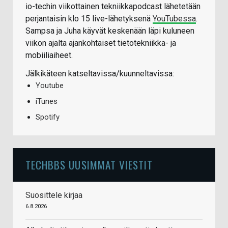
io-techin viikottainen tekniikkapodcast lähetetään
perjantaisin klo 15 live-lähetyksenä
YouTubessa
.
Sampsa ja Juha käyvät keskenään läpi kuluneen
viikon ajalta ajankohtaiset tietotekniikka- ja
mobiiliaiheet.
Jälkikäteen katseltavissa/kuunneltavissa:
Youtube
iTunes
Spotify
TECHBBS UUSIMMAT VIESTIT
Suosittele kirjaa
6.8.2026