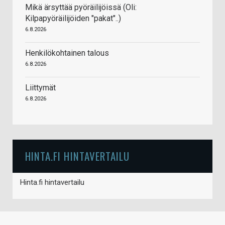
Mikä ärsyttää pyöräilijöissä (Oli:
Kilpapyöräilijöiden "pakat"..)
6.8.2026
Henkilökohtainen talous
6.8.2026
Liittymät
6.8.2026
HINTA.FI HINTAVERTAILU
Hinta.fi hintavertailu