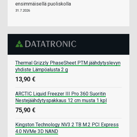
ensimmäisellä puoliskolla
31.7.2026
Thermal Grizzly PhaseSheet PTM jäähdytyslevyn
yhdiste Lämpöalusta 2 g
13,90 €
ARCTIC Liquid Freezer III Pro 360 Suoritin
Nestejäähdytyspakkaus 12 cm musta 1 kpl
75,90 €
Kingston Technology NV3 2 TB M.2 PCI Express
4.0 NVMe 3D NAND