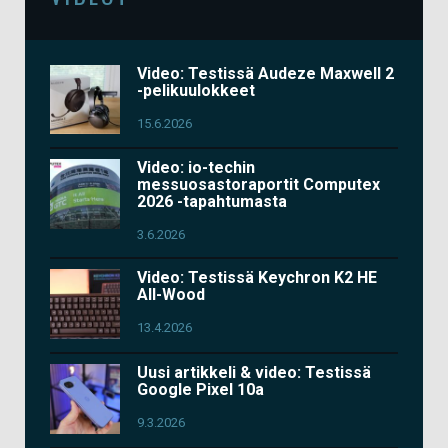
Video: Testissä Audeze Maxwell 2
-pelikuulokkeet
15.6.2026
Video: io-techin
messuosastoraportit Computex
2026 -tapahtumasta
3.6.2026
Video: Testissä Keychron K2 HE
All-Wood
13.4.2026
Uusi artikkeli & video: Testissä
Google Pixel 10a
9.3.2026