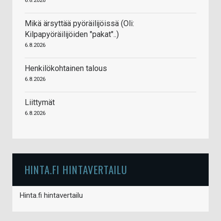
6.8.2026
Mikä ärsyttää pyöräilijöissä (Oli:
Kilpapyöräilijöiden "pakat"..)
6.8.2026
Henkilökohtainen talous
6.8.2026
Liittymät
6.8.2026
HINTA.FI HINTAVERTAILU
Hinta.fi hintavertailu