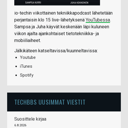
io-techin viikottainen tekniikkapodcast lähetetään
perjantaisin klo 15 live-lähetyksenä
YouTubessa
.
Sampsa ja Juha käyvät keskenään läpi kuluneen
viikon ajalta ajankohtaiset tietotekniikka- ja
mobiiliaiheet.
Jälkikäteen katseltavissa/kuunneltavissa:
Youtube
iTunes
Spotify
TECHBBS UUSIMMAT VIESTIT
Suosittele kirjaa
6.8.2026