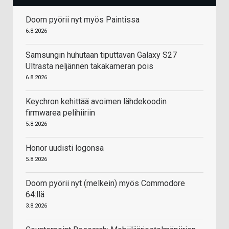
Doom pyörii nyt myös Paintissa
6.8.2026
Samsungin huhutaan tiputtavan Galaxy S27
Ultrasta neljännen takakameran pois
6.8.2026
Keychron kehittää avoimen lähdekoodin
firmwarea pelihiiriin
5.8.2026
Honor uudisti logonsa
5.8.2026
Doom pyörii nyt (melkein) myös Commodore
64:llä
3.8.2026