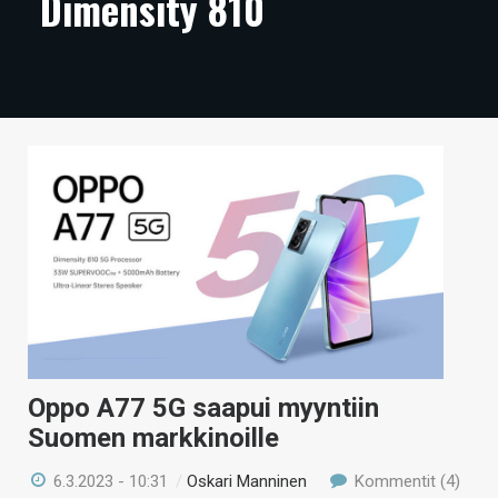
Dimensity 810
ARTIKKELIT
VIDEOT
TECHBBS
TIETOA
HINTA.FI
KAUPPA
VAIHDA TEEMA
Oppo A77 5G saapui myyntiin
HAKU
Suomen markkinoille
6.3.2023 - 10:31
/
Oskari Manninen
Kommentit (4)