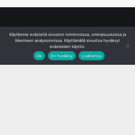
© S&J Media Oy
Käytämme evästeitä sivuston toiminnoissa, ominaisuuksissa ja
liikenteen analysoinnissa. Käyttämällä sivustoa hyväksyt
evästeiden käytön.
Ok
En hyväksy
Lisätietoja
;