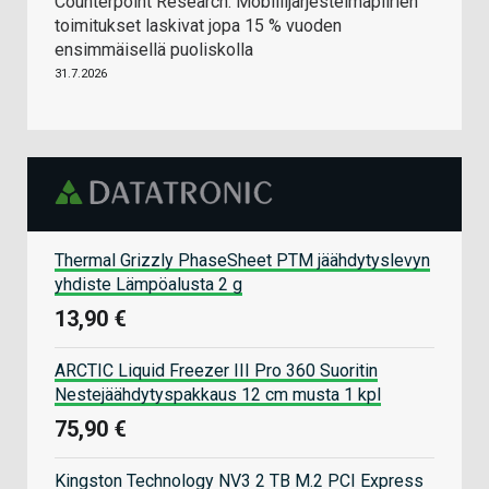
Counterpoint Research: Mobiilijärjestelmäpiirien
toimitukset laskivat jopa 15 % vuoden
ensimmäisellä puoliskolla
31.7.2026
Thermal Grizzly PhaseSheet PTM jäähdytyslevyn
yhdiste Lämpöalusta 2 g
13,90 €
ARCTIC Liquid Freezer III Pro 360 Suoritin
Nestejäähdytyspakkaus 12 cm musta 1 kpl
75,90 €
Kingston Technology NV3 2 TB M.2 PCI Express