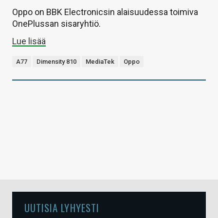
Oppo on BBK Electronicsin alaisuudessa toimiva
OnePlussan sisaryhtiö.
Lue lisää
A77
Dimensity 810
MediaTek
Oppo
UUTISIA LYHYESTI