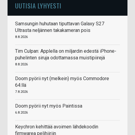
UUTISIA LYHYESTI
Samsungin huhutaan tiputtavan Galaxy S27
Ultrasta neljännen takakameran pois
8.8.2026
Tim Culpan: Applella on miljardin edestä iPhone-
puhelinten siruja odottamassa muistipiirejä
8.8.2026
Doom pyörii nyt (melkein) myös Commodore
64:llä
7.8.2026
Doom pyörii nyt myös Paintissa
6.8.2026
Keychron kehittää avoimen lähdekoodin
firmwarea pelihiiriin