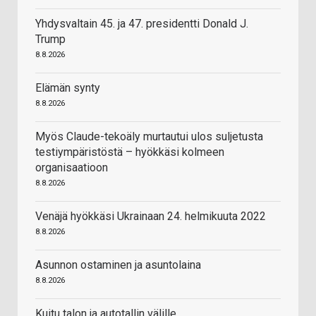
Yhdysvaltain 45. ja 47. presidentti Donald J.
Trump
8.8.2026
Elämän synty
8.8.2026
Myös Claude-tekoäly murtautui ulos suljetusta
testiympäristöstä – hyökkäsi kolmeen
organisaatioon
8.8.2026
Venäjä hyökkäsi Ukrainaan 24. helmikuuta 2022
8.8.2026
Asunnon ostaminen ja asuntolaina
8.8.2026
Kuitu talon ja autotallin välille