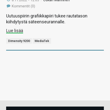
8.11.2022 - 12:03
/
Oskari Manninen
Kommentit (0)
Uutuuspiirin grafiikkapiiri tukee rautatason
kiihdytystä säteenseurannalle.
Lue lisää
Dimensity 9200
MediaTek