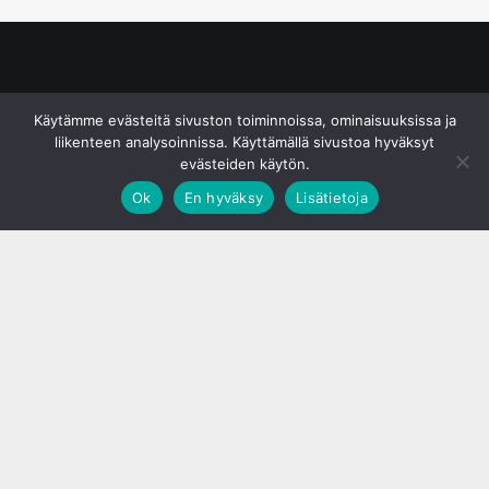
© S&J Media Oy
Käytämme evästeitä sivuston toiminnoissa, ominaisuuksissa ja
liikenteen analysoinnissa. Käyttämällä sivustoa hyväksyt
evästeiden käytön.
Ok
En hyväksy
Lisätietoja
;