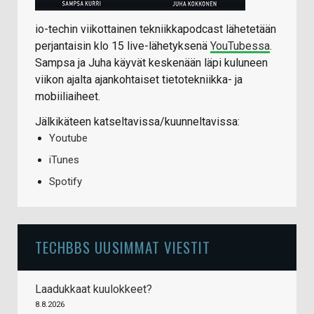
io-techin viikottainen tekniikkapodcast lähetetään
perjantaisin klo 15 live-lähetyksenä
YouTubessa
.
Sampsa ja Juha käyvät keskenään läpi kuluneen
viikon ajalta ajankohtaiset tietotekniikka- ja
mobiiliaiheet.
Jälkikäteen katseltavissa/kuunneltavissa:
Youtube
iTunes
Spotify
TECHBBS UUSIMMAT VIESTIT
Laadukkaat kuulokkeet?
8.8.2026