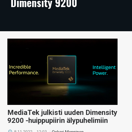
Dimensity 9200
ARTIKKELIT
VIDEOT
TECHBBS
TIETOA
HINTA.FI
KAUPPA
VAIHDA TEEMA
HAKU
MediaTek julkisti uuden Dimensity
9200 -huippupiirin älypuhelimiin