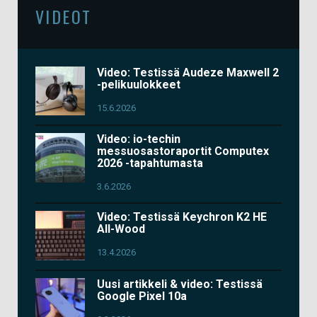
VIDEOT
Video: Testissä Audeze Maxwell 2
-pelikuulokkeet
15.6.2026
Video: io-techin
messuosastoraportit Computex
2026 -tapahtumasta
3.6.2026
Video: Testissä Keychron K2 HE
All-Wood
13.4.2026
Uusi artikkeli & video: Testissä
Google Pixel 10a