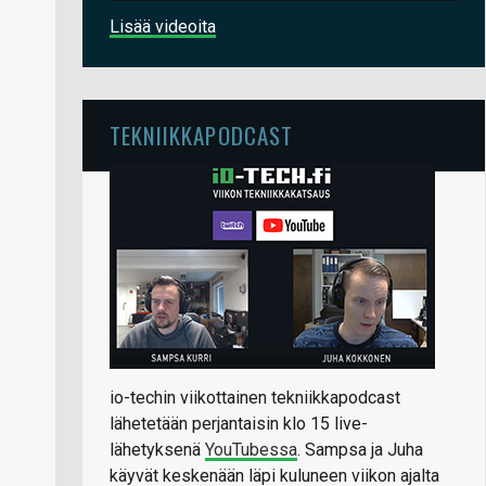
Lisää videoita
TEKNIIKKAPODCAST
io-techin viikottainen tekniikkapodcast
lähetetään perjantaisin klo 15 live-
lähetyksenä
YouTubessa
. Sampsa ja Juha
käyvät keskenään läpi kuluneen viikon ajalta