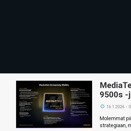
MediaTek
9500s -j
16.1.2026 - 
Molemmat piir
strategiaan, m