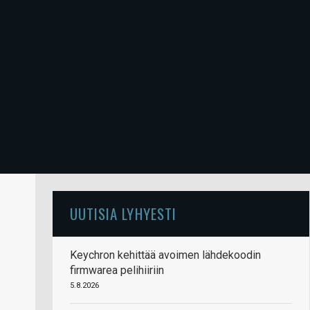
UUTISIA LYHYESTI
Keychron kehittää avoimen lähdekoodin
firmwarea pelihiiriin
5.8.2026