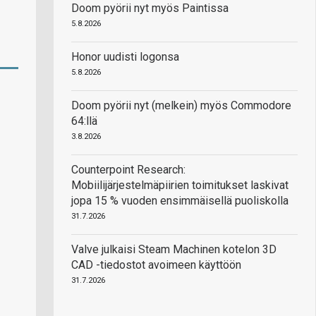
Doom pyörii nyt myös Paintissa
5.8.2026
Honor uudisti logonsa
5.8.2026
Doom pyörii nyt (melkein) myös Commodore
64:llä
3.8.2026
Counterpoint Research:
Mobiilijärjestelmäpiirien toimitukset laskivat
jopa 15 % vuoden ensimmäisellä puoliskolla
31.7.2026
Valve julkaisi Steam Machinen kotelon 3D
CAD -tiedostot avoimeen käyttöön
31.7.2026