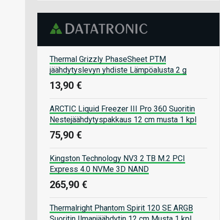
Thermal Grizzly PhaseSheet PTM
jäähdytyslevyn yhdiste Lämpöalusta 2 g
13,90 €
ARCTIC Liquid Freezer III Pro 360 Suoritin
Nestejäähdytyspakkaus 12 cm musta 1 kpl
75,90 €
Kingston Technology NV3 2 TB M.2 PCI
Express 4.0 NVMe 3D NAND
265,90 €
Thermalright Phantom Spirit 120 SE ARGB
Suoritin Ilmanjäähdytin 12 cm Musta 1 kpl