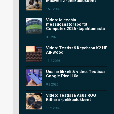
Maxwell 2 -pelikuulokkeet
15.6.2026
Video: io-techin
messuosastoraportit
Computex 2026 -tapahtumasta
3.6.2026
Video: Testissä Keychron K2 HE
All-Wood
13.4.2026
Uusi artikkeli & video: Testissä
Google Pixel 10a
9.3.2026
Video: Testissä Asus ROG
Kithara -pelikuulokkeet
11.2.2026