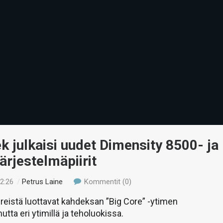
 julkaisi uudet Dimensity 8500- ja
ärjestelmäpiirit
02:26
/
Petrus Laine
Kommentit (0)
eistä luottavat kahdeksan ”Big Core” -ytimen
utta eri ytimillä ja teholuokissa.