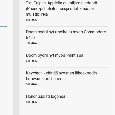
Tim Culpan: Applella on miljardin edestä
iPhone-puhelinten siruja odottamassa
muistipiirejä
8.8.2026
Doom pyörii nyt (melkein) myös Commodore
64:llä
7.8.2026
Doom pyörii nyt myös Paintissa
6.8.2026
Keychron kehittää avoimen lähdekoodin
firmwarea pelihiiriin
5.8.2026
Honor uudisti logonsa
5.8.2026