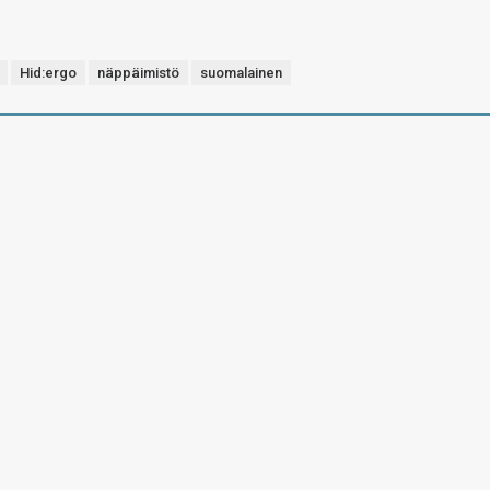
Hid:ergo
näppäimistö
suomalainen