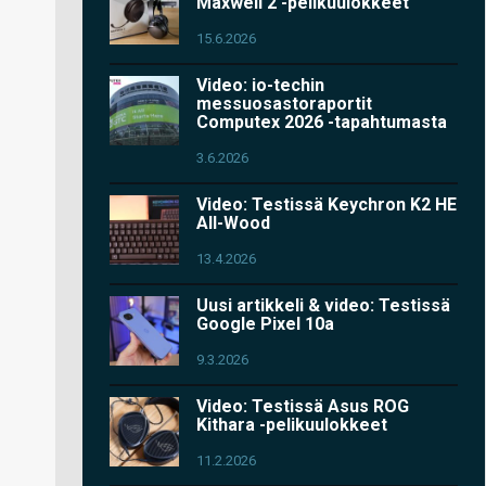
Maxwell 2 -pelikuulokkeet
15.6.2026
Video: io-techin
messuosastoraportit
Computex 2026 -tapahtumasta
3.6.2026
Video: Testissä Keychron K2 HE
All-Wood
13.4.2026
Uusi artikkeli & video: Testissä
Google Pixel 10a
9.3.2026
Video: Testissä Asus ROG
Kithara -pelikuulokkeet
11.2.2026