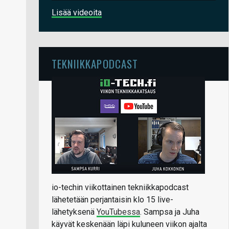
Lisää videoita
TEKNIIKKAPODCAST
io-techin viikottainen tekniikkapodcast
lähetetään perjantaisin klo 15 live-
lähetyksenä
YouTubessa
. Sampsa ja Juha
käyvät keskenään läpi kuluneen viikon ajalta