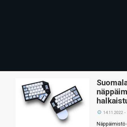
Suomala
näppäim
halkaist
14.11.2022 -
Näppäimistö 