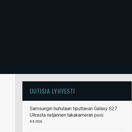
UUTISIA LYHYESTI
Samsungin huhutaan tiputtavan Galaxy S27
Ultrasta neljännen takakameran pois
8.8.2026