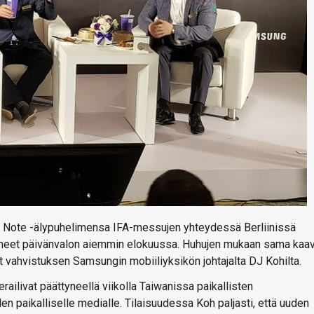
 Note -älypuhelimensa IFA-messujen yhteydessä Berliinissä
ähneet päivänvalon aiemmin elokuussa. Huhujen mukaan sama kaa
t vahvistuksen Samsungin mobiiliyksikön johtajalta DJ Kohilta.
railivat päättyneellä viikolla Taiwanissa paikallisten
uden paikalliselle medialle. Tilaisuudessa Koh paljasti, että uuden