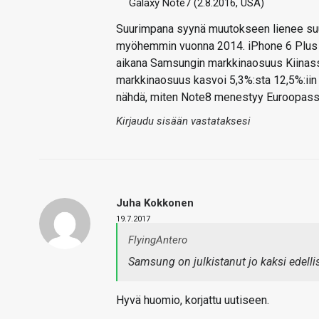
Galaxy Note7 (2.8.2016, USA)
Suurimpana syynä muutokseen lienee suu
myöhemmin vuonna 2014. iPhone 6 Plus 
aikana Samsungin markkinaosuus Kiinassa
markkinaosuus kasvoi 5,3%:sta 12,5%:iin 
nähdä, miten Note8 menestyy Euroopassa, 
Kirjaudu sisään vastataksesi
Juha Kokkonen
19.7.2017
FlyingAntero
Samsung on julkistanut jo kaksi edelli
Hyvä huomio, korjattu uutiseen.