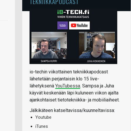
TEKNIIKKAPODCAST
io-techin viikottainen tekniikkapodcast
lähetetään perjantaisin klo 15 live-
lähetyksenä
YouTubessa
. Sampsa ja Juha
käyvät keskenään läpi kuluneen viikon ajalta
ajankohtaiset tietotekniikka- ja mobiiliaiheet.
Jälkikäteen katseltavissa/kuunneltavissa:
Youtube
iTunes