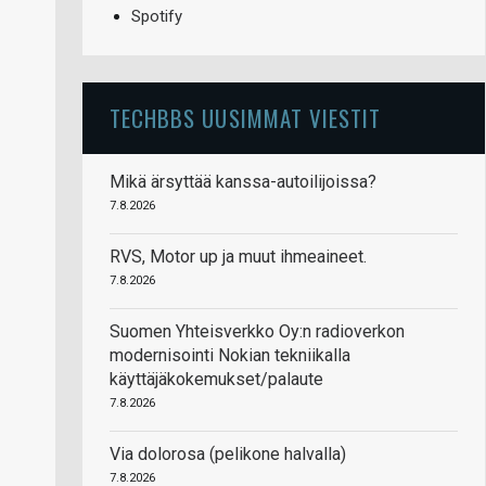
Spotify
TECHBBS UUSIMMAT VIESTIT
Mikä ärsyttää kanssa-autoilijoissa?
7.8.2026
RVS, Motor up ja muut ihmeaineet.
7.8.2026
Suomen Yhteisverkko Oy:n radioverkon
modernisointi Nokian tekniikalla
käyttäjäkokemukset/palaute
7.8.2026
Via dolorosa (pelikone halvalla)
7.8.2026