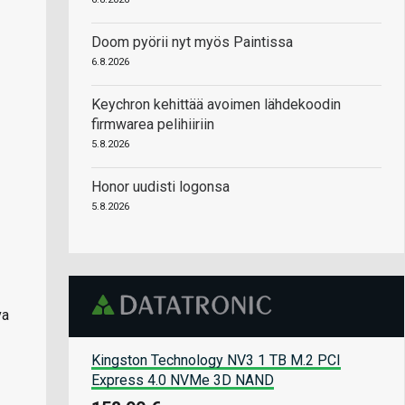
Doom pyörii nyt myös Paintissa
6.8.2026
Keychron kehittää avoimen lähdekoodin
firmwarea pelihiiriin
5.8.2026
Honor uudisti logonsa
5.8.2026
va
Kingston Technology NV3 1 TB M.2 PCI
Express 4.0 NVMe 3D NAND