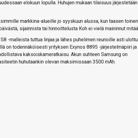
uudessaan elokuun lopulla. Huhujen mukaan tilaisuus järjestetään
mmille markkina-alueille jo syyskuun alussa, kun taasen toinen
äivästä, sijainnista tai hinnoittelusta Koh ei vielä maininnut mitää
-malleista tuttua linjaa ja lähes puhelimen reunoille asti ulott
llä on todennäköisesti yrityksen Exynos 8895 -järjestelmäpiiri ja
hdollistava kaksoiskameratkaisu. Akun suhteen Samsung on
pasiteetin huhutaankin olevan maksimissaan 3500 mAh.