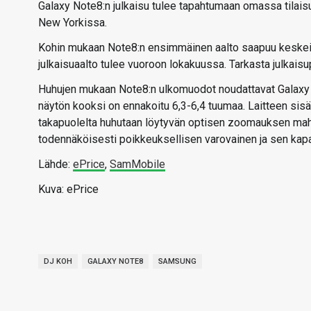
Galaxy Note8:n julkaisu tulee tapahtumaan omassa tilais
New Yorkissa.
Kohin mukaan Note8:n ensimmäinen aalto saapuu keskeisi
julkaisuaalto tulee vuoroon lokakuussa. Tarkasta julkaisup
Huhujen mukaan Note8:n ulkomuodot noudattavat Galaxy S8 
näytön kooksi on ennakoitu 6,3-6,4 tuumaa. Laitteen sisä
takapuolelta huhutaan löytyvän optisen zoomauksen ma
todennäköisesti poikkeuksellisen varovainen ja sen ka
Lähde:
ePrice
,
SamMobile
Kuva: ePrice
DJ KOH
GALAXY NOTE8
SAMSUNG