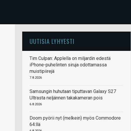
UUTISIA LYHYESTI
Tim Culpan: Applella on miljardin edestä
iPhone-puhelinten siruja odottamassa
muistipiirejä
7.8.2026
Samsungin huhutaan tiputtavan Galaxy S27
Ultrasta neljännen takakameran pois
6.8.2026
Doom pyörii nyt (melkein) myös Commodore
64:llä
6.8.2026