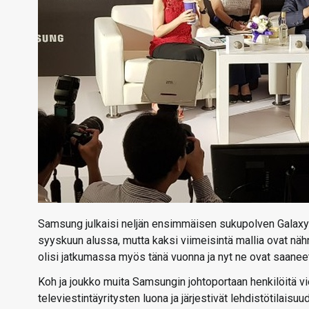
Samsung julkaisi neljän ensimmäisen sukupolven Galaxy
syyskuun alussa, mutta kaksi viimeisintä mallia ovat n
olisi jatkumassa myös tänä vuonna ja nyt ne ovat saanee
Koh ja joukko muita Samsungin johtoportaan henkilöitä vie
televiestintäyritysten luona ja järjestivät lehdistötilaisu