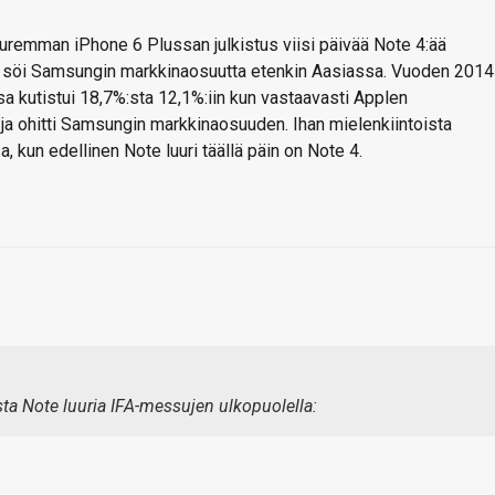
remman iPhone 6 Plussan julkistus viisi päivää Note 4:ää
söi Samsungin markkinaosuutta etenkin Aasiassa. Vuoden 2014
 kutistui 18,7%:sta 12,1%:iin kun vastaavasti Applen
ja ohitti Samsungin markkinaosuuden. Ihan mielenkiintoista
kun edellinen Note luuri täällä päin on Note 4.
sta Note luuria IFA-messujen ulkopuolella: