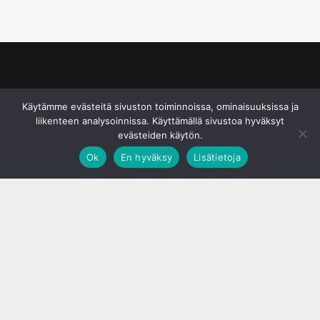
© S&J Media Oy
Käytämme evästeitä sivuston toiminnoissa, ominaisuuksissa ja
liikenteen analysoinnissa. Käyttämällä sivustoa hyväksyt
evästeiden käytön.
Ok
En hyväksy
Lisätietoja
;