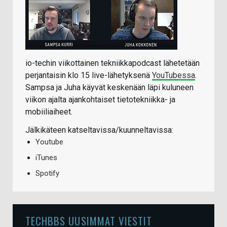
io-techin viikottainen tekniikkapodcast lähetetään
perjantaisin klo 15 live-lähetyksenä
YouTubessa
.
Sampsa ja Juha käyvät keskenään läpi kuluneen
viikon ajalta ajankohtaiset tietotekniikka- ja
mobiiliaiheet.
Jälkikäteen katseltavissa/kuunneltavissa:
Youtube
iTunes
Spotify
TECHBBS UUSIMMAT VIESTIT