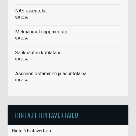
NAS rakentelut
8.8.2026
Mekaaniset näppäimistöt
8.8.2026
Sähköauton kotilataus
8.8.2026
Asunnon ostaminen ja asuntolaina
8.8.2026
HINTA.FI HINTAVERTAILU
Hinta.fi hintavertailu