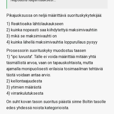
Pikajuoksussa on neljä määrittävä suorituskykytekijää:
1) Reaktioaika lähtölaukaukseen
2) kuinka nopeasti saa kiihdytettyä maksimivauhtiin
3) mikä se maksimivauhti on
4) kuinka lähellä maksimivauhtia loppurullaus pysyy
Prosessorin suorituskyky muodostuu taasen
1) "ipc luvusta". Tälle ei voida määrittää mitään yhtä
täsmällistä arvoa, vaan on tapauskohtaista, mutta
ajamalla monipuolisesti erilaisia tosimaailman tehtäviä
tästä voidaan antaa arvio.
2) kellontaajuudesta
3) ytimien määrästä
4) virrankulutuksesta
On suht kovan tason suoritus päästä sinne Boltin tasolle
edes yhdessä noista kategorioista.