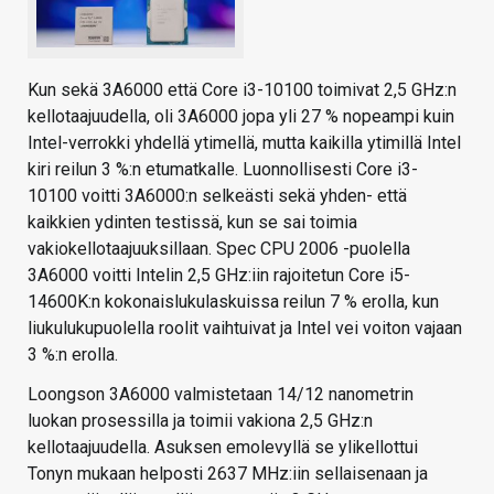
Kun sekä 3A6000 että Core i3-10100 toimivat 2,5 GHz:n
kellotaajuudella, oli 3A6000 jopa yli 27 % nopeampi kuin
Intel-verrokki yhdellä ytimellä, mutta kaikilla ytimillä Intel
kiri reilun 3 %:n etumatkalle. Luonnollisesti Core i3-
10100 voitti 3A6000:n selkeästi sekä yhden- että
kaikkien ydinten testissä, kun se sai toimia
vakiokellotaajuuksillaan. Spec CPU 2006 -puolella
3A6000 voitti Intelin 2,5 GHz:iin rajoitetun Core i5-
14600K:n kokonaislukulaskuissa reilun 7 % erolla, kun
liukulukupuolella roolit vaihtuivat ja Intel vei voiton vajaan
3 %:n erolla.
Loongson 3A6000 valmistetaan 14/12 nanometrin
luokan prosessilla ja toimii vakiona 2,5 GHz:n
kellotaajuudella. Asuksen emolevyllä se ylikellottui
Tonyn mukaan helposti 2637 MHz:iin sellaisenaan ja