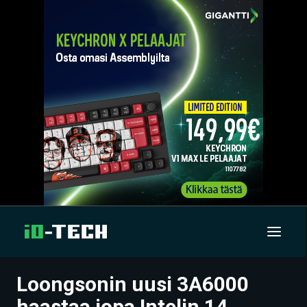
Loongsonin uusi 3A6000
UUTISET
haastaa jopa Intelin 14.