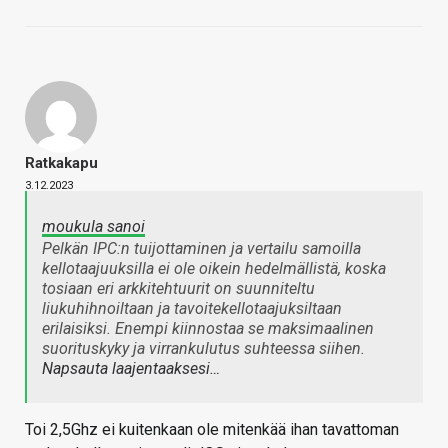
Ratkakapu
3.12.2023
moukula sanoi
Pelkän IPC:n tuijottaminen ja vertailu samoilla
kellotaajuuksilla ei ole oikein hedelmällistä, koska
tosiaan eri arkkitehtuurit on suunniteltu
liukuhihnoiltaan ja tavoitekellotaajuksiltaan
erilaisiksi. Enempi kiinnostaa se maksimaalinen
suorituskyky ja virrankulutus suhteessa siihen.
Napsauta laajentaaksesi…
Toi 2,5Ghz ei kuitenkaan ole mitenkää ihan tavattoman