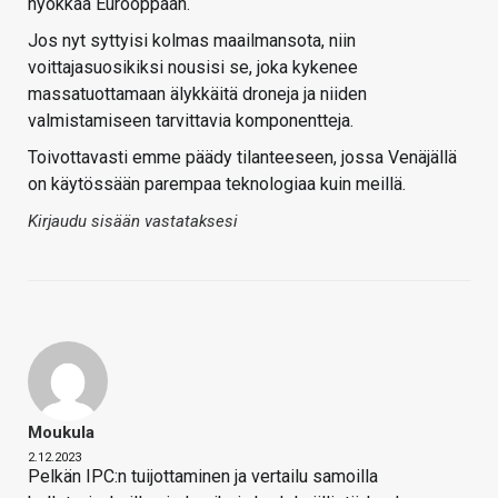
hyökkää Eurooppaan.
Jos nyt syttyisi kolmas maailmansota, niin
voittajasuosikiksi nousisi se, joka kykenee
massatuottamaan älykkäitä droneja ja niiden
valmistamiseen tarvittavia komponentteja.
Toivottavasti emme päädy tilanteeseen, jossa Venäjällä
on käytössään parempaa teknologiaa kuin meillä.
Kirjaudu sisään vastataksesi
Moukula
2.12.2023
Pelkän IPC:n tuijottaminen ja vertailu samoilla