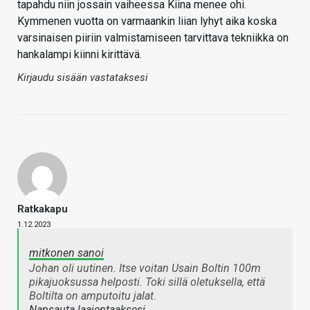
tapahdu niin jossain vaiheessa Kiina menee ohi.
Kymmenen vuotta on varmaankin liian lyhyt aika koska
varsinaisen piiriin valmistamiseen tarvittava tekniikka on
hankalampi kiinni kirittävä.
Kirjaudu sisään vastataksesi
Ratkakapu
1.12.2023
mitkonen sanoi
Johan oli uutinen. Itse voitan Usain Boltin 100m
pikajuoksussa helposti. Toki sillä oletuksella, että
Boltilta on amputoitu jalat.
Napsauta laajentaaksesi…