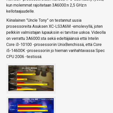
kun molemmat rajoitetaan 3A6000:n 2,5 GHz:n
kellotaajuudelle.
Kiinalainen ”Uncle Tony” on testannut uusia
prosessoreita Asuksen XC-LS3A6M -emolevyllä, joten
pelkkiin valmistajan lupauksiin ei tarvitse uskoa. Videolla
on verrattu 3A6000:sta sekä edeltäjäänsä että Intelin
Core i3-10100 -prosessoriin UnixBenchissä, että Core
i5-14600K -prosessoriin jo hieman vanhahtavassa Spec
CPU 2006 -testissä.