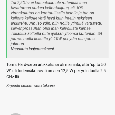
Toi 2,5Ghz ei kuitenkaan ole mitenkää ihan
tavattoman surkea kellontaajuus, eli JOS
virrankulutus on kohtuullisella tasolla ja tuo on
kellolta kellolle yhtä hyvä kuin Intelin nykyisen
arkkitehtuurin iso ydin, niin noilla ytimillä varustettu
serveriprossuhan olisi ihan kelvollista kamaa.
Tollasilla kelloilla niitä ajetaan yleensä kuitenkin. Sit
jos vie noilla kelloilla yli 10W per ydin niin joo ei
jatkoon…
Napsauta laajentaaksesi…
Tom’s Hardwaren artikkelissa oli maininta, että "up to 50
W" eli todennäköisesti on sen 12,5 W per ydin tuolla 2,5
GHz:llä.
Kirjaudu sisään vastataksesi