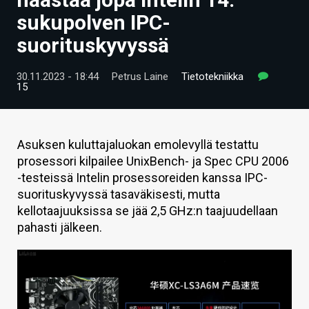
ARTIKKELIT
sukupolven IPC-
suorituskyvyssä
VIDEOT
TECHBBS
30.11.2023 - 18:44
Petrus Laine
Tietotekniikka
15
TIETOA
HINTA.FI
Asuksen kuluttajaluokan emolevyllä testattu
prosessori kilpailee UnixBench- ja Spec CPU 2006
KAUPPA
-testeissä Intelin prosessoreiden kanssa IPC-
VAIHDA TEEMA
suorituskyvyssä tasaväkisesti, mutta
kellotaajuuksissa se jää 2,5 GHz:n taajuudellaan
pahasti jälkeen.
HAKU