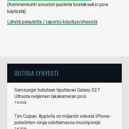
(Kommentointi sivuston puolella toistakseksi pois
käytöstä)
Lähetä palautetta / raportoi kirjoitusvirheestä
UUTISIA LYHYESTI
Samsungin huhutaan tiputtavan Galaxy S27
Ultrasta neljännen takakameran pois
7.8.2026
Tim Culpan: Applella on miljardin edestä iPhone-
puhelinten siruja odottamassa muistipiirejä
7.8.2026