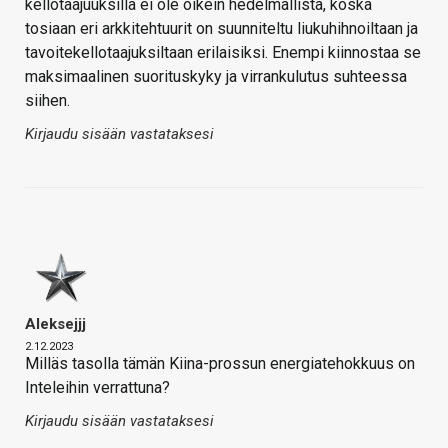
kellotaajuuksilla ei ole oikein hedelmällistä, koska
tosiaan eri arkkitehtuurit on suunniteltu liukuhihnoiltaan ja
tavoitekellotaajuksiltaan erilaisiksi. Enempi kiinnostaa se
maksimaalinen suorituskyky ja virrankulutus suhteessa
siihen.
Kirjaudu sisään vastataksesi
Aleksejjj
2.12.2023
Milläs tasolla tämän Kiina-prossun energiatehokkuus on
Inteleihin verrattuna?
Kirjaudu sisään vastataksesi