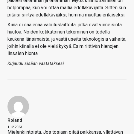
jälkeen enemmän ja enemmän. Myös kiinniottaminen on
helpompaa, kun voi ottaa mallia edelläkävijältä. Sitten kun
pitäisi siirtyä edelläkävijäksi, homma muuttuu erilaiseksi.
Kiina ei saa enää valoituslaitteita, jotka ovat viimeisintä
huutoa. Noiden kotikutoinen tekeminen on todella
kaukana länsimaista, ja vaatii useita teknologisia vaiheita,
joihin kiinalla ei ole vielä kykyä. Esim riittivän hienojen
linssien hionta.
Kirjaudu sisään vastataksesi
Roland
1.12.2023
Mielenkiintoista. Jos tosiaan pitää paikkansa, yllättävän