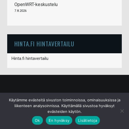
OpenWRT-keskustelu
7.8.2026
HINTA.FI HINTAVERTAILU
Hinta.fi hintavertailu
© S&J Media Oy
Käytämme evästeitä sivuston toiminnoissa, ominaisuuksissa ja
liikenteen analysoinnissa. Käyttämällä sivustoa hyväksyt
evästeiden käytön.
Ok
En hyväksy
Lisätietoja