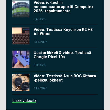
Video: io-techin
messuosastoraportit Computex
2026 -tapahtumasta
3.6.2026
Video: Testissä Keychron K2 HE
All-Wood
13.4.2026
Uusi artikkeli & video: Testissä
Google Pixel 10a
9.3.2026
Video: Testissä Asus ROG Kithara
-pelikuulokkeet
11.2.2026
Lisää videoita