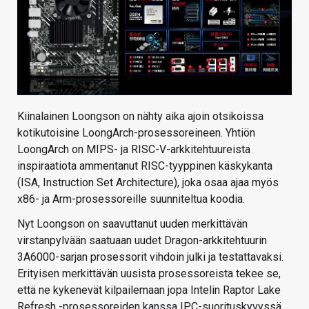
Kiinalainen Loongson on nähty aika ajoin otsikoissa
kotikutoisine LoongArch-prosessoreineen. Yhtiön
LoongArch on MIPS- ja RISC-V-arkkitehtuureista
inspiraatiota ammentanut RISC-tyyppinen käskykanta
(ISA, Instruction Set Architecture), joka osaa ajaa myös
x86- ja Arm-prosessoreille suunniteltua koodia.
Nyt Loongson on saavuttanut uuden merkittävän
virstanpylvään saatuaan uudet Dragon-arkkitehtuurin
3A6000-sarjan prosessorit vihdoin julki ja testattavaksi.
Erityisen merkittävän uusista prosessoreista tekee se,
että ne kykenevät kilpailemaan jopa Intelin Raptor Lake
Refresh -prosessoreiden kanssa IPC-suorituskyvyssä,