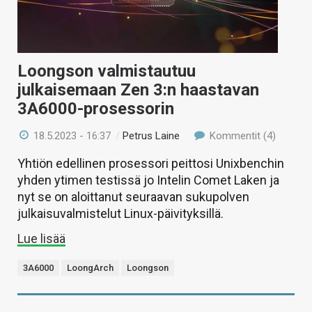
Loongson valmistautuu
julkaisemaan Zen 3:n haastavan
3A6000-prosessorin
18.5.2023 - 16:37
/
Petrus Laine
Kommentit (4)
Yhtiön edellinen prosessori peittosi Unixbenchin
yhden ytimen testissä jo Intelin Comet Laken ja
nyt se on aloittanut seuraavan sukupolven
julkaisuvalmistelut Linux-päivityksillä.
Lue lisää
3A6000
LoongArch
Loongson