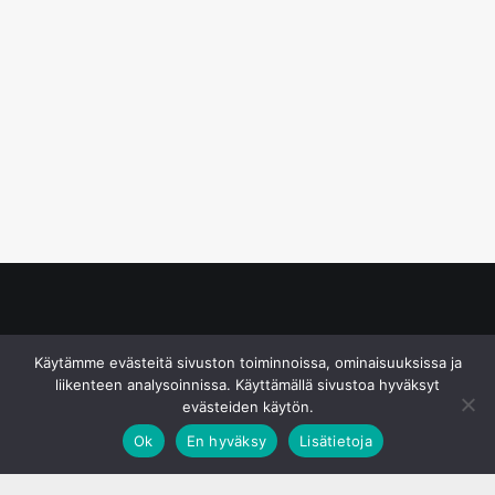
© S&J Media Oy
Käytämme evästeitä sivuston toiminnoissa, ominaisuuksissa ja
liikenteen analysoinnissa. Käyttämällä sivustoa hyväksyt
evästeiden käytön.
Ok
En hyväksy
Lisätietoja
;