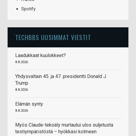
Spotify
TECHBBS UUSIMMAT VIESTIT
Laadukkaat kuulokkeet?
8.8.2026
Yhdysvaltain 45. ja 47. presidentti Donald J.
Trump
8.8.2026
Elämän synty
8.8.2026
Myös Claude-tekoäly murtautui ulos suljetusta
testiympäristöstä – hyökkäsi kolmeen