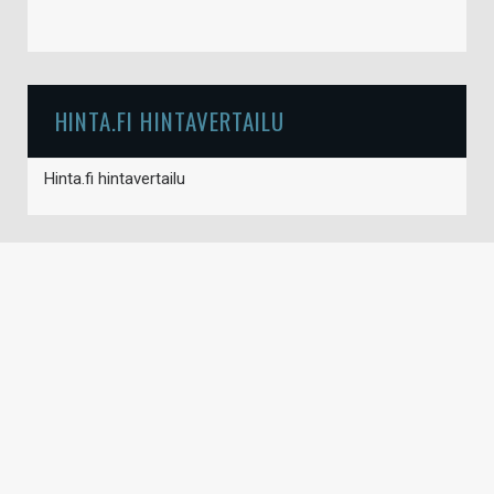
HINTA.FI HINTAVERTAILU
Hinta.fi hintavertailu