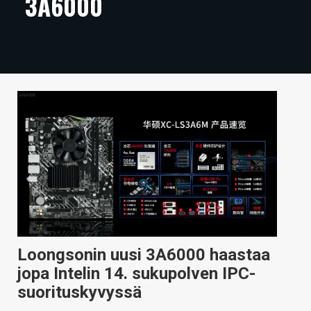
3A6000
ARTIKKELIT
VIDEOT
TECHBBS
TIETOA
HINTA.FI
KAUPPA
VAIHDA TEEMA
Loongsonin uusi 3A6000 haastaa
HAKU
jopa Intelin 14. sukupolven IPC-
suorituskyvyssä