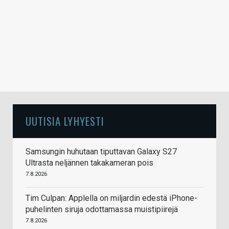
UUTISIA LYHYESTI
Samsungin huhutaan tiputtavan Galaxy S27
Ultrasta neljännen takakameran pois
7.8.2026
Tim Culpan: Applella on miljardin edestä iPhone-
puhelinten siruja odottamassa muistipiirejä
7.8.2026