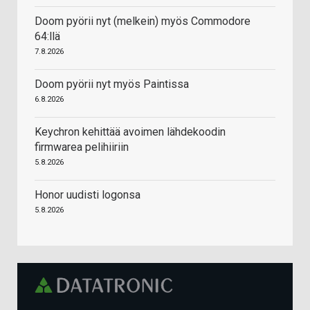
Doom pyörii nyt (melkein) myös Commodore
64:llä
7.8.2026
Doom pyörii nyt myös Paintissa
6.8.2026
Keychron kehittää avoimen lähdekoodin
firmwarea pelihiiriin
5.8.2026
Honor uudisti logonsa
5.8.2026