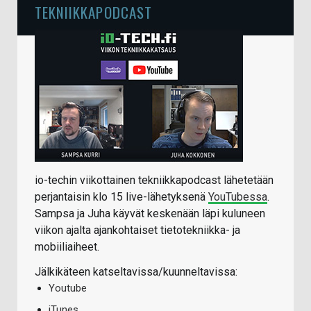
TEKNIIKKAPODCAST
io-techin viikottainen tekniikkapodcast lähetetään
perjantaisin klo 15 live-lähetyksenä
YouTubessa
.
Sampsa ja Juha käyvät keskenään läpi kuluneen
viikon ajalta ajankohtaiset tietotekniikka- ja
mobiiliaiheet.
Jälkikäteen katseltavissa/kuunneltavissa:
Youtube
iTunes