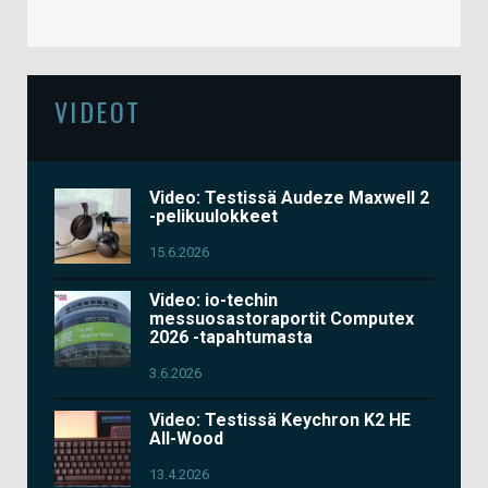
VIDEOT
Video: Testissä Audeze Maxwell 2
-pelikuulokkeet
15.6.2026
Video: io-techin
messuosastoraportit Computex
2026 -tapahtumasta
3.6.2026
Video: Testissä Keychron K2 HE
All-Wood
13.4.2026