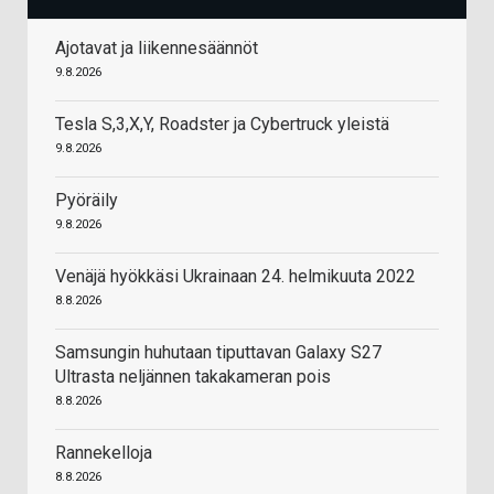
Ajotavat ja liikennesäännöt
9.8.2026
Tesla S,3,X,Y, Roadster ja Cybertruck yleistä
9.8.2026
Pyöräily
9.8.2026
Venäjä hyökkäsi Ukrainaan 24. helmikuuta 2022
8.8.2026
Samsungin huhutaan tiputtavan Galaxy S27
Ultrasta neljännen takakameran pois
8.8.2026
Rannekelloja
8.8.2026