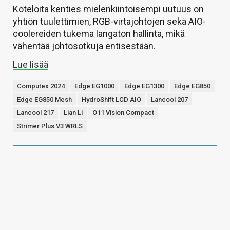
Koteloita kenties mielenkiintoisempi uutuus on
yhtiön tuulettimien, RGB-virtajohtojen sekä AIO-
coolereiden tukema langaton hallinta, mikä
vähentää johtosotkuja entisestään.
Lue lisää
Computex 2024
Edge EG1000
Edge EG1300
Edge EG850
Edge EG850 Mesh
HydroShift LCD AIO
Lancool 207
Lancool 217
Lian Li
O11 Vision Compact
Strimer Plus V3 WRLS