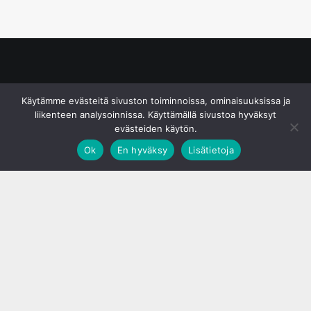
© S&J Media Oy
Käytämme evästeitä sivuston toiminnoissa, ominaisuuksissa ja
liikenteen analysoinnissa. Käyttämällä sivustoa hyväksyt
evästeiden käytön.
Ok
En hyväksy
Lisätietoja
;