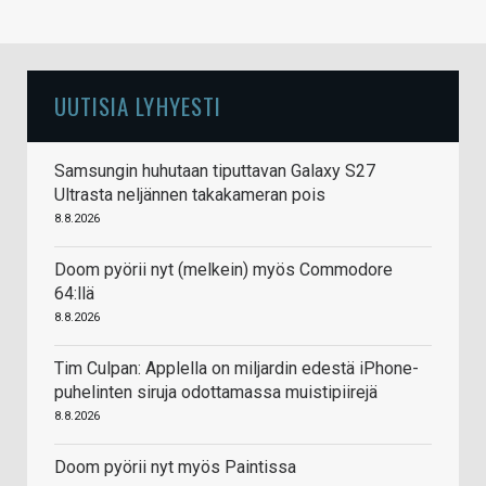
UUTISIA LYHYESTI
Samsungin huhutaan tiputtavan Galaxy S27
Ultrasta neljännen takakameran pois
8.8.2026
Doom pyörii nyt (melkein) myös Commodore
64:llä
8.8.2026
Tim Culpan: Applella on miljardin edestä iPhone-
puhelinten siruja odottamassa muistipiirejä
8.8.2026
Doom pyörii nyt myös Paintissa