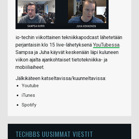
io-techin viikottainen tekniikkapodcast lähetetään
perjantaisin klo 15 live-lähetyksenä
YouTubessa
.
Sampsa ja Juha käyvät keskenään läpi kuluneen
viikon ajalta ajankohtaiset tietotekniikka- ja
mobiiliaiheet.
Jälkikäteen katseltavissa/kuunneltavissa:
Youtube
iTunes
Spotify
TECHBBS UUSIMMAT VIESTIT