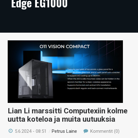
Edge EG1000
ARTIKKELIT
VIDEOT
TECHBBS
TIETOA
HINTA.FI
KAUPPA
VAIHDA TEEMA
Lian Li marssitti Computexiin kolme
HAKU
uutta koteloa ja muita uutuuksia
5.6.2024 - 08:51
/
Petrus Laine
Kommentit (0)