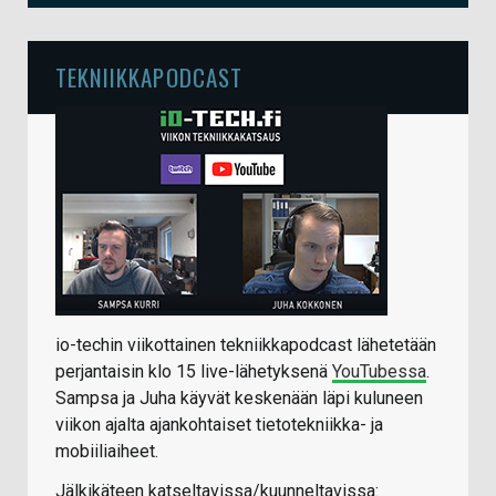
TEKNIIKKAPODCAST
io-techin viikottainen tekniikkapodcast lähetetään
perjantaisin klo 15 live-lähetyksenä
YouTubessa
.
Sampsa ja Juha käyvät keskenään läpi kuluneen
viikon ajalta ajankohtaiset tietotekniikka- ja
mobiiliaiheet.
Jälkikäteen katseltavissa/kuunneltavissa: