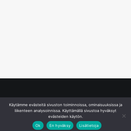
© S&J Media Oy
Käytämme evästeitä sivuston toiminnoissa, ominaisuuksissa ja
liikenteen analysoinnissa. Käyttämällä sivustoa hyväksyt
evästeiden käytön.
Ok
En hyväksy
Lisätietoja