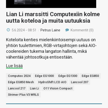
Lian Li marssitti Computexiin kolme
uutta koteloa ja muita uutuuksia
5.6.2024 - 08:51
/
Petrus Laine
Kommentit (0)
Koteloita kenties mielenkiintoisempi uutuus on
yhtiön tuulettimien, RGB-virtajohtojen sekä AIO-
coolereiden tukema langaton hallinta, mikä
vähentää johtosotkuja entisestään.
Lue lisää
Computex 2024
Edge EG1000
Edge EG1300
Edge EG850
Edge EG850 Mesh
HydroShift LCD AIO
Lancool 207
Lancool 217
Lian Li
O11 Vision Compact
Strimer Plus V3 WRLS