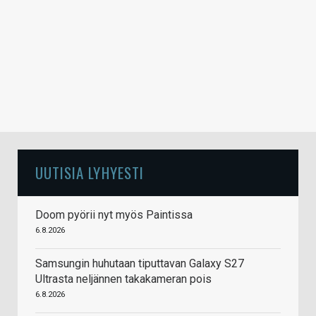
UUTISIA LYHYESTI
Doom pyörii nyt myös Paintissa
6.8.2026
Samsungin huhutaan tiputtavan Galaxy S27
Ultrasta neljännen takakameran pois
6.8.2026