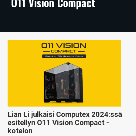
O11 Vision Compact
ARTIKKELIT
VIDEOT
TECHBBS
TIETOA
HINTA.FI
KAUPPA
VAIHDA TEEMA
Lian Li julkaisi Computex 2024:ssä
HAKU
esitellyn O11 Vision Compact -
kotelon