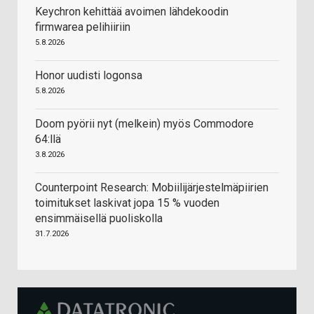
Keychron kehittää avoimen lähdekoodin
firmwarea pelihiiriin
5.8.2026
Honor uudisti logonsa
5.8.2026
Doom pyörii nyt (melkein) myös Commodore
64:llä
3.8.2026
Counterpoint Research: Mobiilijärjestelmäpiirien
toimitukset laskivat jopa 15 % vuoden
ensimmäisellä puoliskolla
31.7.2026