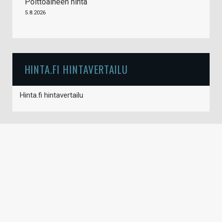
Polttoaineen hinta
5.8.2026
HINTA.FI HINTAVERTAILU
Hinta.fi hintavertailu