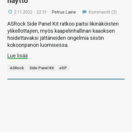
näyttö
2.11.2022 - 22:51
/
Petrus Laine
Kommentit (3)
ASRock Side Panel Kit ratkoo paitsi likinäköisten
ylikellottajien, myös kaapelinhallinan kaaoksen
hoidettavaksi jättäneiden ongelmia siistin
kokoonpanon luomisessa.
Lue lisää
ASRock
Side Panel Kit
eDP