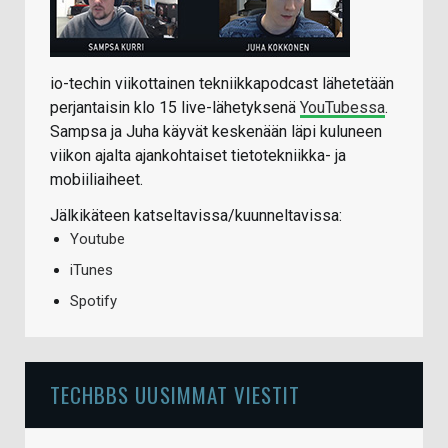
io-techin viikottainen tekniikkapodcast lähetetään
perjantaisin klo 15 live-lähetyksenä
YouTubessa
.
Sampsa ja Juha käyvät keskenään läpi kuluneen
viikon ajalta ajankohtaiset tietotekniikka- ja
mobiiliaiheet.
Jälkikäteen katseltavissa/kuunneltavissa:
Youtube
iTunes
Spotify
TECHBBS UUSIMMAT VIESTIT