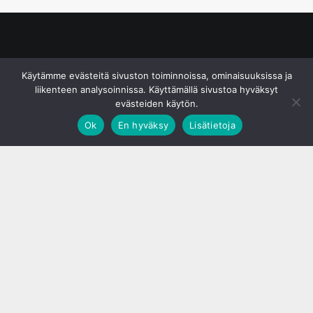
© S&J Media Oy
Käytämme evästeitä sivuston toiminnoissa, ominaisuuksissa ja
liikenteen analysoinnissa. Käyttämällä sivustoa hyväksyt
evästeiden käytön.
Ok
En hyväksy
Lisätietoja
;