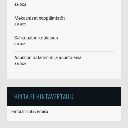
8.8.2026
Mekaaniset näppäimistöt
8.8.2026
Sähköauton kotilataus
8.8.2026
Asunnon ostaminen ja asuntolaina
8.8.2026
HINTA.FI HINTAVERTAILU
Hinta.fi hintavertailu