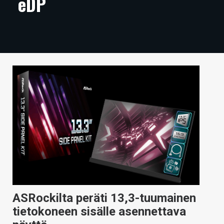
eDP
ARTIKKELIT
VIDEOT
TECHBBS
TIETOA
HINTA.FI
KAUPPA
VAIHDA TEEMA
HAKU
ASRockilta peräti 13,3-tuumainen
tietokoneen sisälle asennettava