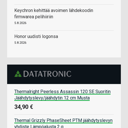
Keychron kehittää avoimen lähdekoodin
firmwarea pelihiiriin
5.8.2026
Honor uudisti logonsa
5.8.2026
Thermalright Peerless Assassin 120 SE Suoritin
Jäähdytyslevy/jäähdytin 12 cm Musta
34,90 €
Thermal Grizzly PhaseSheet PTM jäähdytyslevyn
yhdiste Lämpöalusta 2 g