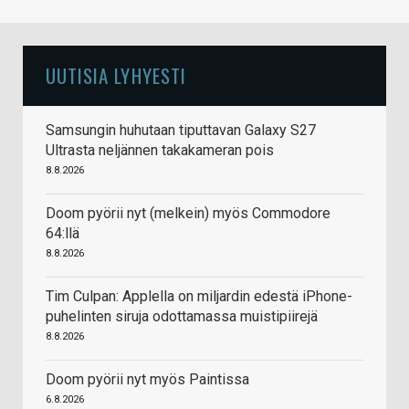
UUTISIA LYHYESTI
Samsungin huhutaan tiputtavan Galaxy S27
Ultrasta neljännen takakameran pois
8.8.2026
Doom pyörii nyt (melkein) myös Commodore
64:llä
8.8.2026
Tim Culpan: Applella on miljardin edestä iPhone-
puhelinten siruja odottamassa muistipiirejä
8.8.2026
Doom pyörii nyt myös Paintissa
6.8.2026