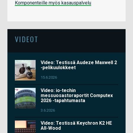
Komponenteille myös kasauspalvelu
VIDEOT
Video: Testissä Audeze Maxwell 2
-pelikuulokkeet
15.6.2026
Video: io-techin
messuosastoraportit Computex
2026 -tapahtumasta
3.6.2026
Video: Testissä Keychron K2 HE
All-Wood