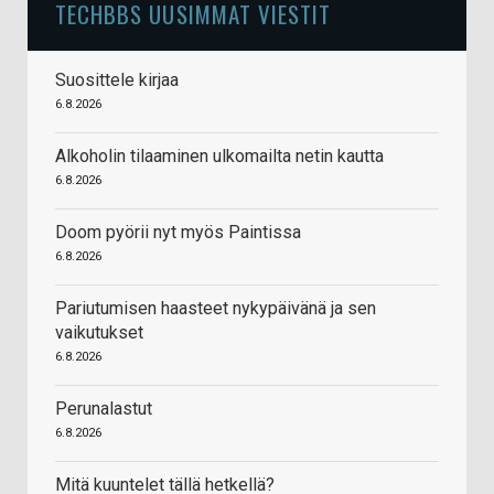
TECHBBS UUSIMMAT VIESTIT
Suosittele kirjaa
6.8.2026
Alkoholin tilaaminen ulkomailta netin kautta
6.8.2026
Doom pyörii nyt myös Paintissa
6.8.2026
Pariutumisen haasteet nykypäivänä ja sen
vaikutukset
6.8.2026
Perunalastut
6.8.2026
Mitä kuuntelet tällä hetkellä?