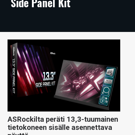
Side Panel Kit
ARTIKKELIT
VIDEOT
TECHBBS
TIETOA
HINTA.FI
KAUPPA
VAIHDA TEEMA
HAKU
ASRockilta peräti 13,3-tuumainen
tietokoneen sisälle asennettava