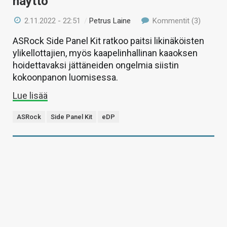
näyttö
2.11.2022 - 22:51
/
Petrus Laine
Kommentit (3)
ASRock Side Panel Kit ratkoo paitsi likinäköisten
ylikellottajien, myös kaapelinhallinan kaaoksen
hoidettavaksi jättäneiden ongelmia siistin
kokoonpanon luomisessa.
Lue lisää
ASRock
Side Panel Kit
eDP