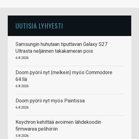
UUTISIA LYHYESTI
Samsungin huhutaan tiputtavan Galaxy S27
Ultrasta neljännen takakameran pois
6.8.2026
Doom pyörii nyt (melkein) myös Commodore
64:llä
6.8.2026
Doom pyörii nyt myös Paintissa
6.8.2026
Keychron kehittää avoimen lähdekoodin
firmwarea pelihiiriin
5.8.2026