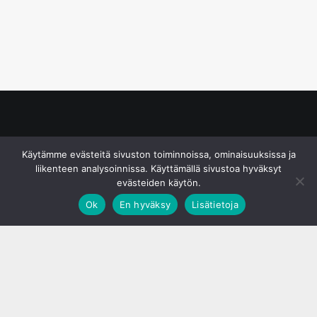
© S&J Media Oy
Käytämme evästeitä sivuston toiminnoissa, ominaisuuksissa ja
liikenteen analysoinnissa. Käyttämällä sivustoa hyväksyt
evästeiden käytön.
Ok
En hyväksy
Lisätietoja
;