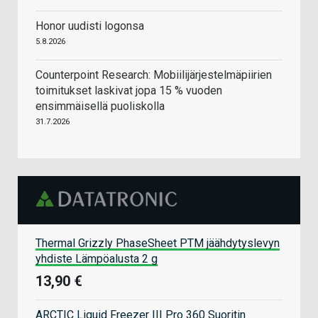
Honor uudisti logonsa
5.8.2026
Counterpoint Research: Mobiilijärjestelmäpiirien
toimitukset laskivat jopa 15 % vuoden
ensimmäisellä puoliskolla
31.7.2026
Thermal Grizzly PhaseSheet PTM jäähdytyslevyn
yhdiste Lämpöalusta 2 g
13,90 €
ARCTIC Liquid Freezer III Pro 360 Suoritin