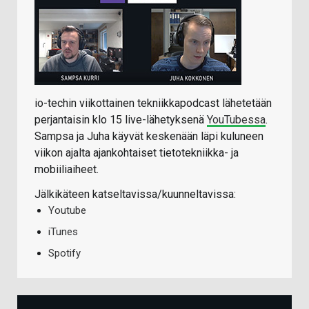
io-techin viikottainen tekniikkapodcast lähetetään
perjantaisin klo 15 live-lähetyksenä
YouTubessa
.
Sampsa ja Juha käyvät keskenään läpi kuluneen
viikon ajalta ajankohtaiset tietotekniikka- ja
mobiiliaiheet.
Jälkikäteen katseltavissa/kuunneltavissa:
Youtube
iTunes
Spotify