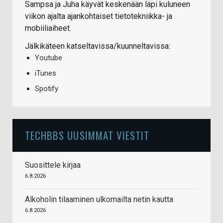
Sampsa ja Juha käyvät keskenään läpi kuluneen
viikon ajalta ajankohtaiset tietotekniikka- ja
mobiiliaiheet.
Jälkikäteen katseltavissa/kuunneltavissa:
Youtube
iTunes
Spotify
TECHBBS UUSIMMAT VIESTIT
Suosittele kirjaa
6.8.2026
Alkoholin tilaaminen ulkomailta netin kautta
6.8.2026