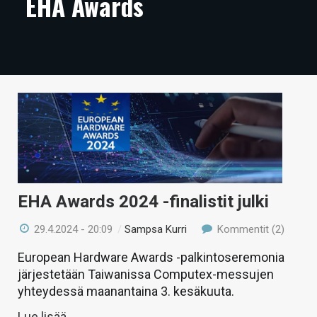
EHA Awards
ARTIKKELIT
VIDEOT
TECHBBS
TIETOA
HINTA.FI
KAUPPA
VAIHDA TEEMA
EHA Awards 2024 -finalistit julki
29.4.2024 - 20:09
/
Sampsa Kurri
Kommentit (2)
European Hardware Awards -palkintoseremonia
HAKU
järjestetään Taiwanissa Computex-messujen
yhteydessä maanantaina 3. kesäkuuta.
Lue lisää