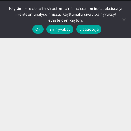
© S&J Media Oy
Käytämme evästeitä sivuston toiminnoissa, ominaisuuksissa ja
liikenteen analysoinnissa. Käyttämällä sivustoa hyväksyt
evästeiden käytön.
Ok
En hyväksy
Lisätietoja
;