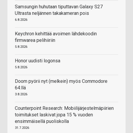
Samsungin huhutaan tiputtavan Galaxy S27
Ultrasta neljännen takakameran pois
6.8.2026
Keychron kehittää avoimen lähdekoodin
firmwarea pelihiiriin
5.8.2026
Honor uudisti logonsa
5.8.2026
Doom pyörii nyt (melkein) myös Commodore
64:llä
3.8.2026
Counterpoint Research: Mobiilijärjestelmäpiirien
toimitukset laskivat jopa 15 % vuoden
ensimmäisellä puoliskolla
31.7.2026