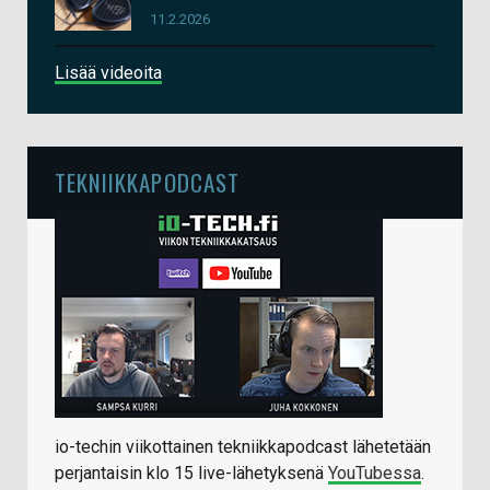
11.2.2026
Lisää videoita
TEKNIIKKAPODCAST
io-techin viikottainen tekniikkapodcast lähetetään
perjantaisin klo 15 live-lähetyksenä
YouTubessa
.