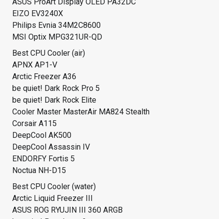
ASUS ProArt Display OLED PA32DC
EIZO EV3240X
Philips Evnia 34M2C8600
MSI Optix MPG321UR-QD
Best CPU Cooler (air)
APNX AP1-V
Arctic Freezer A36
be quiet! Dark Rock Pro 5
be quiet! Dark Rock Elite
Cooler Master MasterAir MA824 Stealth
Corsair A115
DeepCool AK500
DeepCool Assassin IV
ENDORFY Fortis 5
Noctua NH-D15
Best CPU Cooler (water)
Arctic Liquid Freezer III
ASUS ROG RYUJIN III 360 ARGB