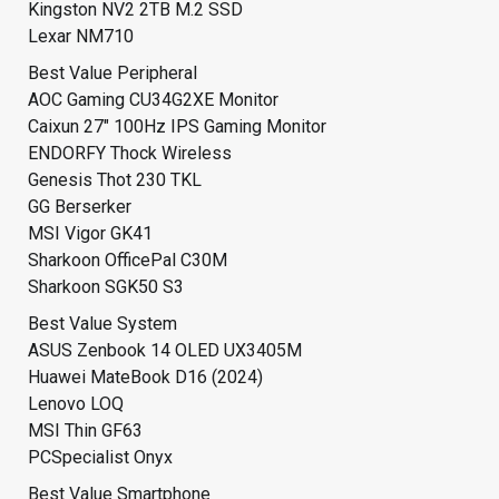
Kingston NV2 2TB M.2 SSD
Lexar NM710
Best Value Peripheral
AOC Gaming CU34G2XE Monitor
Caixun 27″ 100Hz IPS Gaming Monitor
ENDORFY Thock Wireless
Genesis Thot 230 TKL
GG Berserker
MSI Vigor GK41
Sharkoon OfficePal C30M
Sharkoon SGK50 S3
Best Value System
ASUS Zenbook 14 OLED UX3405M
Huawei MateBook D16 (2024)
Lenovo LOQ
MSI Thin GF63
PCSpecialist Onyx
Best Value Smartphone