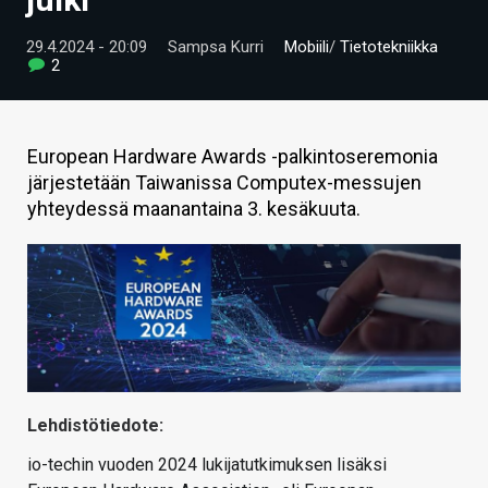
ARTIKKELIT
29.4.2024 - 20:09
Sampsa Kurri
Mobiili
/
Tietotekniikka
2
VIDEOT
TECHBBS
European Hardware Awards -palkintoseremonia
TIETOA
järjestetään Taiwanissa Computex-messujen
yhteydessä maanantaina 3. kesäkuuta.
HINTA.FI
KAUPPA
VAIHDA TEEMA
HAKU
Lehdistötiedote:
io-techin vuoden 2024 lukijatutkimuksen lisäksi