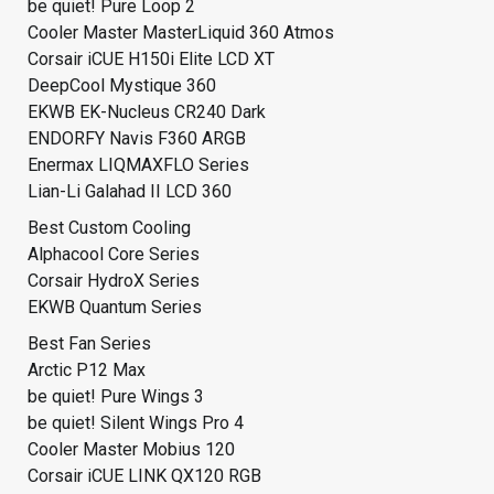
be quiet! Pure Loop 2
Cooler Master MasterLiquid 360 Atmos
Corsair iCUE H150i Elite LCD XT
DeepCool Mystique 360
EKWB EK-Nucleus CR240 Dark
ENDORFY Navis F360 ARGB
Enermax LIQMAXFLO Series
Lian-Li Galahad II LCD 360
Best Custom Cooling
Alphacool Core Series
Corsair HydroX Series
EKWB Quantum Series
Best Fan Series
Arctic P12 Max
be quiet! Pure Wings 3
be quiet! Silent Wings Pro 4
Cooler Master Mobius 120
Corsair iCUE LINK QX120 RGB