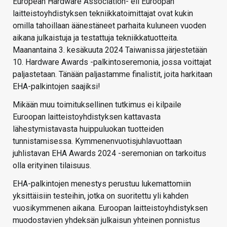
European Hardware Association- eli Euroopan
laitteistoyhdistyksen tekniikkatoimittajat ovat kukin
omilla tahoillaan äänestäneet parhaita kuluneen vuoden
aikana julkaistuja ja testattuja tekniikkatuotteita.
Maanantaina 3. kesäkuuta 2024 Taiwanissa järjestetään
10. Hardware Awards -palkintoseremonia, jossa voittajat
paljastetaan. Tänään paljastamme finalistit, joita harkitaan
EHA-palkintojen saajiksi!
Mikään muu toimituksellinen tutkimus ei kilpaile
Euroopan laitteistoyhdistyksen kattavasta
lähestymistavasta huippuluokan tuotteiden
tunnistamisessa. Kymmenenvuotisjuhlavuottaan
juhlistavan EHA Awards 2024 -seremonian on tarkoitus
olla erityinen tilaisuus.
EHA-palkintojen menestys perustuu lukemattomiin
yksittäisiin testeihin, jotka on suoritettu yli kahden
vuosikymmenen aikana. Euroopan laitteistoyhdistyksen
muodostavien yhdeksän julkaisun yhteinen ponnistus