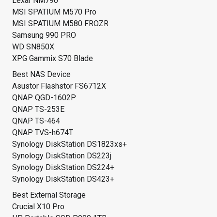
Lexar NM790
MSI SPATIUM M570 Pro
MSI SPATIUM M580 FROZR
Samsung 990 PRO
WD SN850X
XPG Gammix S70 Blade
Best NAS Device
Asustor Flashstor FS6712X
QNAP QGD-1602P
QNAP TS-253E
QNAP TS-464
QNAP TVS-h674T
Synology DiskStation DS1823xs+
Synology DiskStation DS223j
Synology DiskStation DS224+
Synology DiskStation DS423+
Best External Storage
Crucial X10 Pro