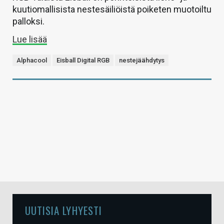
kuutiomallisista nestesäiliöistä poiketen muotoiltu
palloksi.
Lue lisää
Alphacool
Eisball Digital RGB
nestejäähdytys
UUTISIA LYHYESTI