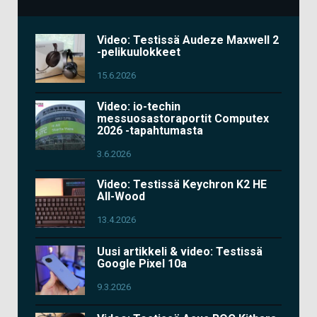
Video: Testissä Audeze Maxwell 2
-pelikuulokkeet
15.6.2026
Video: io-techin
messuosastoraportit Computex
2026 -tapahtumasta
3.6.2026
Video: Testissä Keychron K2 HE
All-Wood
13.4.2026
Uusi artikkeli & video: Testissä
Google Pixel 10a
9.3.2026