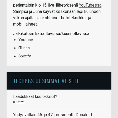
perjantaisin klo 15 live-lähetyksenä
YouTubessa
.
Sampsa ja Juha käyvät keskenään läpi kuluneen
viikon ajalta ajankohtaiset tietotekniikka- ja
mobiiliaiheet.
Jälkikäteen katseltavissa/kuunneltavissa:
Youtube
iTunes
Spotify
TECHBBS UUSIMMAT VIESTIT
Laadukkaat kuulokkeet?
8.8.2026
Yhdysvaltain 45. ja 47. presidentti Donald J.