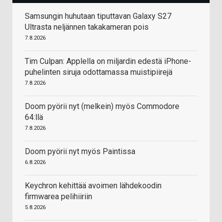
Samsungin huhutaan tiputtavan Galaxy S27
Ultrasta neljännen takakameran pois
7.8.2026
Tim Culpan: Applella on miljardin edestä iPhone-
puhelinten siruja odottamassa muistipiirejä
7.8.2026
Doom pyörii nyt (melkein) myös Commodore
64:llä
7.8.2026
Doom pyörii nyt myös Paintissa
6.8.2026
Keychron kehittää avoimen lähdekoodin
firmwarea pelihiiriin
5.8.2026