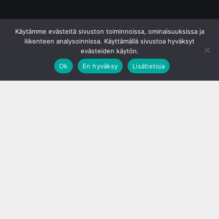
© S&J Media Oy
Käytämme evästeitä sivuston toiminnoissa, ominaisuuksissa ja
liikenteen analysoinnissa. Käyttämällä sivustoa hyväksyt
evästeiden käytön.
Ok
En hyväksy
Lisätietoja
;