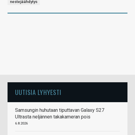
nestejäähdytys
UUTISIA LYHYESTI
Samsungin huhutaan tiputtavan Galaxy S27
Ultrasta neljännen takakameran pois
6.8.2026