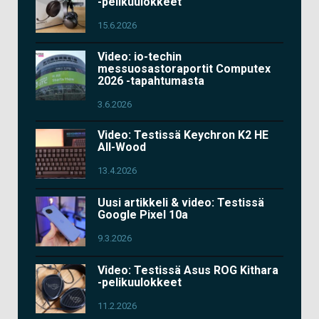
-pelikuulokkeet
15.6.2026
Video: io-techin
messuosastoraportit Computex
2026 -tapahtumasta
3.6.2026
Video: Testissä Keychron K2 HE
All-Wood
13.4.2026
Uusi artikkeli & video: Testissä
Google Pixel 10a
9.3.2026
Video: Testissä Asus ROG Kithara
-pelikuulokkeet
11.2.2026