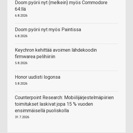
Doom pyörii nyt (melkein) myös Commodore
64:llä
6.8.2026
Doom pyörii nyt myös Paintissa
6.8.2026
Keychron kehittää avoimen lähdekoodin
firmwarea pelihiiriin
5.8.2026
Honor uudisti logonsa
5.8.2026
Counterpoint Research: Mobiilijärjestelmäpiirien
toimitukset laskivat jopa 15 % vuoden
ensimmäisellä puoliskolla
31.7.2026