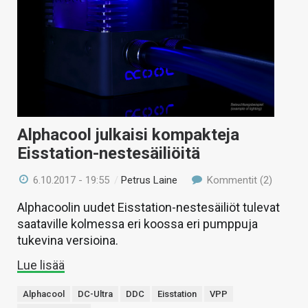
KAUPPA
VAIHDA TEEMA
HAKU
Alphacool julkaisi kompakteja
Eisstation-nestesäiliöitä
6.10.2017 - 19:55
/
Petrus Laine
Kommentit (2)
Alphacoolin uudet Eisstation-nestesäiliöt tulevat
saataville kolmessa eri koossa eri pumppuja
tukevina versioina.
Lue lisää
Alphacool
DC-Ultra
DDC
Eisstation
VPP