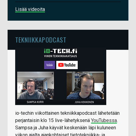
Lisää videoita
TEKNIIKKAPODCAST
io-techin viikottainen tekniikkapodcast lähetetään
perjantaisin klo 15 live-lähetyksenä
YouTubessa
.
Sampsa ja Juha käyvät keskenään läpi kuluneen
viikon ajalta ajankohtaiset tietotekniikka- ja