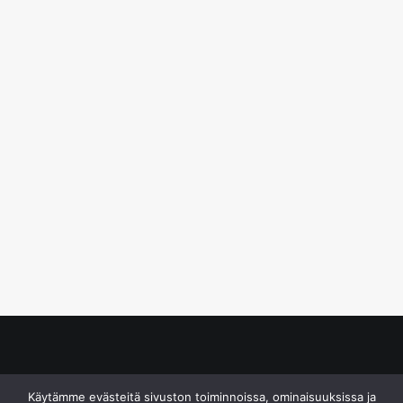
© S&J Media Oy
Käytämme evästeitä sivuston toiminnoissa, ominaisuuksissa ja