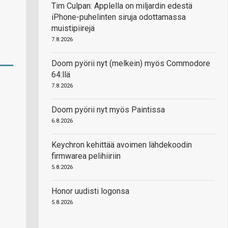
Tim Culpan: Applella on miljardin edestä
iPhone-puhelinten siruja odottamassa
muistipiirejä
7.8.2026
Doom pyörii nyt (melkein) myös Commodore
64:llä
7.8.2026
Doom pyörii nyt myös Paintissa
6.8.2026
Keychron kehittää avoimen lähdekoodin
firmwarea pelihiiriin
5.8.2026
Honor uudisti logonsa
5.8.2026