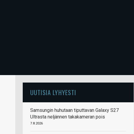
UUTISIA LYHYESTI
Samsungin huhutaan tiputtavan Galaxy S27
Ultrasta neljännen takakameran pois
7.8.2026