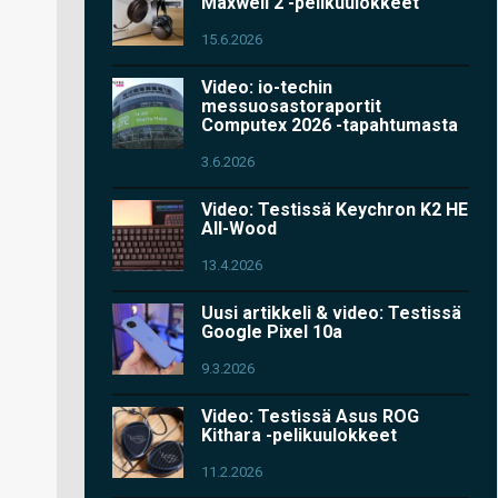
Maxwell 2 -pelikuulokkeet
15.6.2026
Video: io-techin
messuosastoraportit
Computex 2026 -tapahtumasta
3.6.2026
Video: Testissä Keychron K2 HE
All-Wood
13.4.2026
Uusi artikkeli & video: Testissä
Google Pixel 10a
9.3.2026
Video: Testissä Asus ROG
Kithara -pelikuulokkeet
11.2.2026