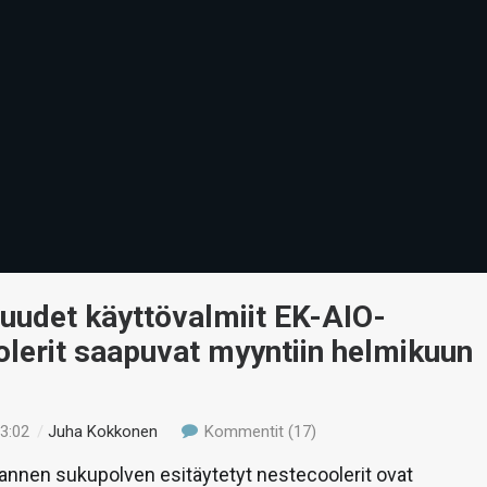
uudet käyttövalmiit EK-AIO-
lerit saapuvat myyntiin helmikuun
13:02
/
Juha Kokkonen
Kommentit (17)
nnen sukupolven esitäytetyt nestecoolerit ovat