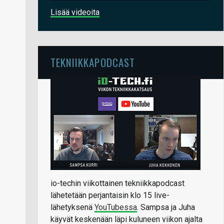
Lisää videoita
TEKNIIKKAPODCAST
io-techin viikottainen tekniikkapodcast
lähetetään perjantaisin klo 15 live-
lähetyksenä
YouTubessa
. Sampsa ja Juha
käyvät keskenään läpi kuluneen viikon ajalta