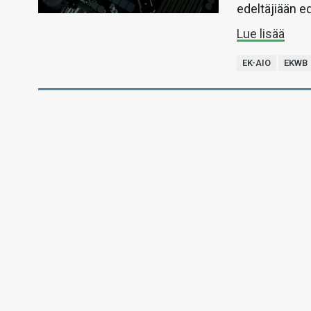
edeltäjiään e
Lue lisää
EK-AIO
EKWB