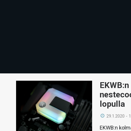
EKWB:n 
nestecoo
lopulla
29.1.2020 - 
EKWB:n kolma