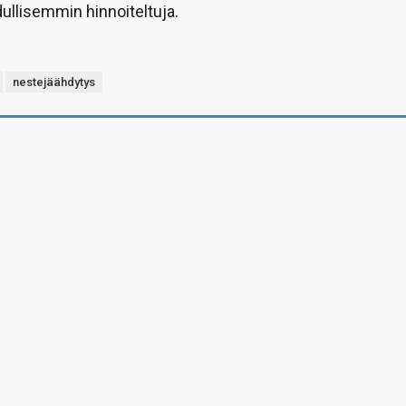
dullisemmin hinnoiteltuja.
nestejäähdytys