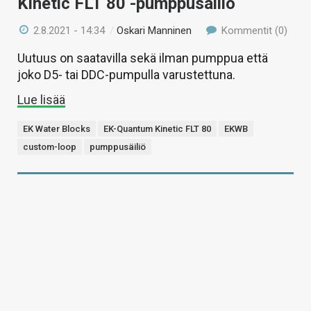
Kinetic FLT 80 -pumppusäiliö
2.8.2021 - 14:34
/
Oskari Manninen
Kommentit (0)
Uutuus on saatavilla sekä ilman pumppua että
joko D5- tai DDC-pumpulla varustettuna.
Lue lisää
EK Water Blocks
EK-Quantum Kinetic FLT 80
EKWB
custom-loop
pumppusäiliö