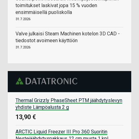
toimitukset laskivat jopa 15 % vuoden
ensimmäisellä puoliskolla
31.7.2026
Valve julkaisi Steam Machinen kotelon 3D CAD -
tiedostot avoimeen käyttöön
31.7.2026
Thermal Grizzly PhaseSheet PTM jäähdytyslevyn
yhdiste Lämpöalusta 2 g
13,90 €
ARCTIC Liquid Freezer III Pro 360 Suoritin
Nestejäähdytyspakkaus 12 cm musta 1 kpl