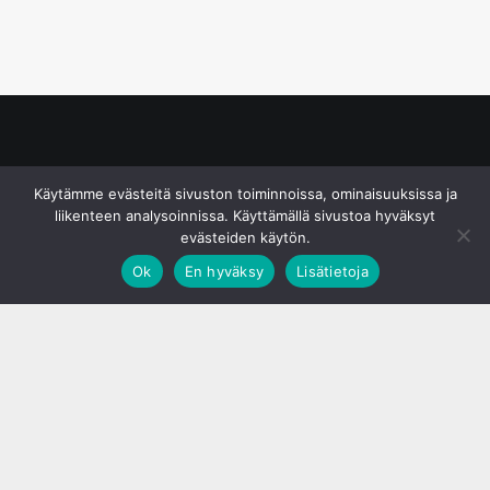
© S&J Media Oy
Käytämme evästeitä sivuston toiminnoissa, ominaisuuksissa ja
liikenteen analysoinnissa. Käyttämällä sivustoa hyväksyt
evästeiden käytön.
Ok
En hyväksy
Lisätietoja
;