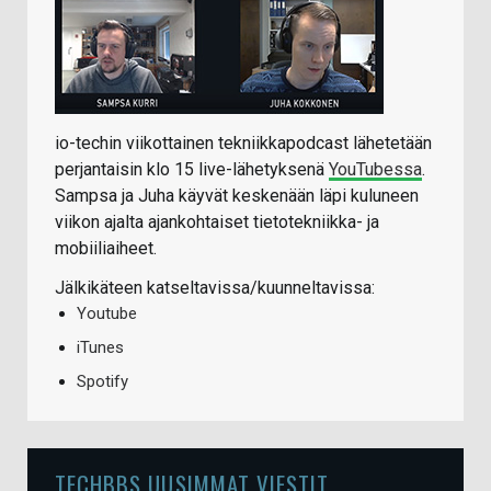
io-techin viikottainen tekniikkapodcast lähetetään
perjantaisin klo 15 live-lähetyksenä
YouTubessa
.
Sampsa ja Juha käyvät keskenään läpi kuluneen
viikon ajalta ajankohtaiset tietotekniikka- ja
mobiiliaiheet.
Jälkikäteen katseltavissa/kuunneltavissa:
Youtube
iTunes
Spotify
TECHBBS UUSIMMAT VIESTIT