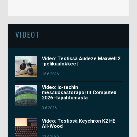
VIDEOT
Video: Testissä Audeze Maxwell 2
-pelikuulokkeet
15.6.2026
Video: io-techin
messuosastoraportit Computex
2026 -tapahtumasta
3.6.2026
Video: Testissä Keychron K2 HE
All-Wood
13.4.2026