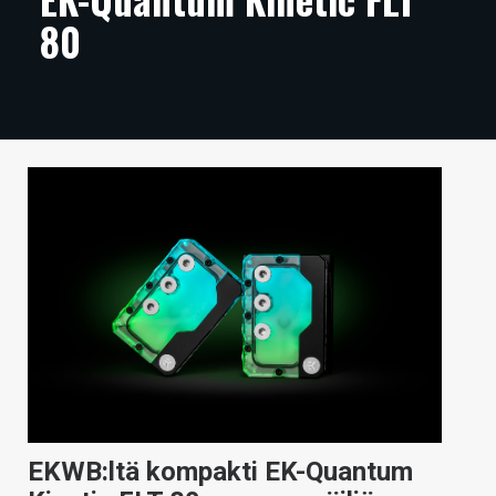
80
ARTIKKELIT
VIDEOT
TECHBBS
TIETOA
HINTA.FI
KAUPPA
VAIHDA TEEMA
HAKU
EKWB:ltä kompakti EK-Quantum