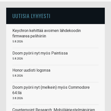
UUTISIA LYHYESTI
Keychron kehittää avoimen lähdekoodin
firmwarea pelihiiriin
5.8.2026
Doom pyörii nyt myös Paintissa
5.8.2026
Honor uudisti logonsa
5.8.2026
Doom pyörii nyt (melkein) myös Commodore
64:llä
3.8.2026
Counterpoint Research: Mobiilijärjestelmäpiirien