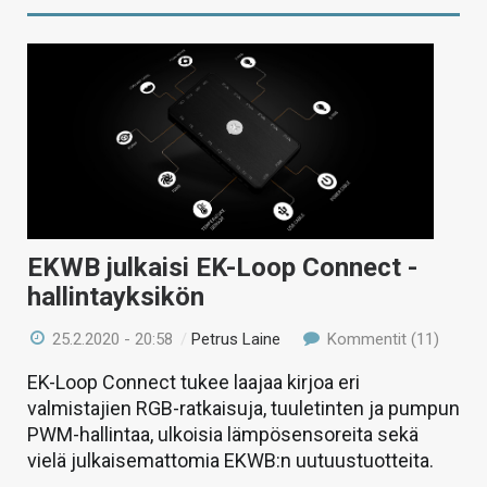
EKWB julkaisi EK-Loop Connect -
hallintayksikön
25.2.2020 - 20:58
/
Petrus Laine
Kommentit (11)
EK-Loop Connect tukee laajaa kirjoa eri
valmistajien RGB-ratkaisuja, tuuletinten ja pumpun
PWM-hallintaa, ulkoisia lämpösensoreita sekä
vielä julkaisemattomia EKWB:n uutuustuotteita.