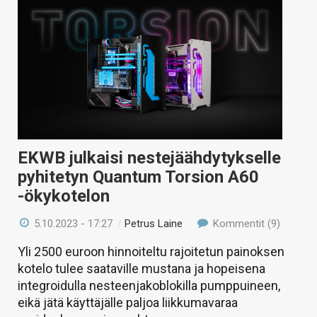
EKWB julkaisi nestejäähdytykselle
pyhitetyn Quantum Torsion A60
-ökykotelon
5.10.2023 - 17:27
/
Petrus Laine
Kommentit (9)
Yli 2500 euroon hinnoiteltu rajoitetun painoksen
kotelo tulee saataville mustana ja hopeisena
integroidulla nesteenjakoblokilla pumppuineen,
eikä jätä käyttäjälle paljoa liikkumavaraa