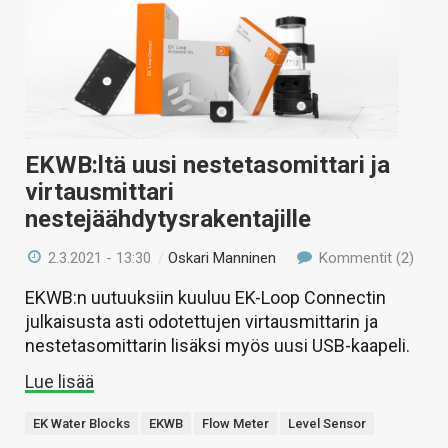
EKWB:ltä uusi nestetasomittari ja
virtausmittari
nestejäähdytysrakentajille
2.3.2021 - 13:30
/
Oskari Manninen
Kommentit (2)
EKWB:n uutuuksiin kuuluu EK-Loop Connectin
julkaisusta asti odotettujen virtausmittarin ja
nestetasomittarin lisäksi myös uusi USB-kaapeli.
Lue lisää
EK Water Blocks
EKWB
Flow Meter
Level Sensor