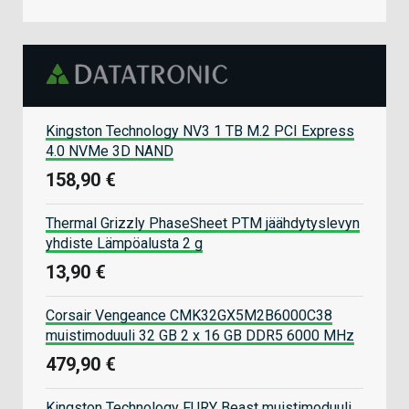
Kingston Technology NV3 1 TB M.2 PCI Express
4.0 NVMe 3D NAND
158,90 €
Thermal Grizzly PhaseSheet PTM jäähdytyslevyn
yhdiste Lämpöalusta 2 g
13,90 €
Corsair Vengeance CMK32GX5M2B6000C38
muistimoduuli 32 GB 2 x 16 GB DDR5 6000 MHz
479,90 €
Kingston Technology FURY Beast muistimoduuli