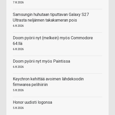
7.8.2026
Samsungin huhutaan tiputtavan Galaxy S27
Ultrasta neljännen takakameran pois
6.8.2026
Doom pyörii nyt (melkein) myös Commodore
64:llä
6.8.2026
Doom pyörii nyt myös Paintissa
6.8.2026
Keychron kehittää avoimen lähdekoodin
firmwarea pelihiiriin
5.8.2026
Honor uudisti logonsa
5.8.2026