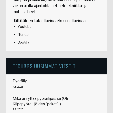
viikon ajalta ajankohtaiset tietotekniikka- ja
mobiiliaiheet.
Jälkikäteen katseltavissa/kuunneltavissa:
Youtube
iTunes
Spotify
TECHBBS UUSIMMAT VIESTIT
Pyöräily
7.8.2026
Mikä ärsyttää pyöräilijöissä (Oli:
Kilpapyöräilijöiden "pakat"..)
7.8.2026