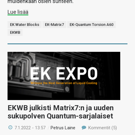
muidenkaan osien suhteen.
Lue lisää
EK Water Blocks
EK-Matrix7
EK-Quantum Torsion A60
EKWB
EKWB julkisti Matrix7:n ja uuden
sukupolven Quantum-sarjalaiset
7.1.2022 - 13:57
/
Petrus Laine
Kommentit (5)