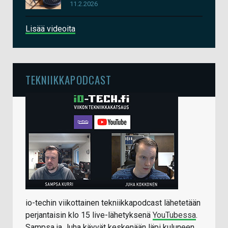
11.2.2026
Lisää videoita
TEKNIIKKAPODCAST
io-techin viikottainen tekniikkapodcast lähetetään
perjantaisin klo 15 live-lähetyksenä
YouTubessa
.
Sampsa ja Juha käyvät keskenään läpi kuluneen