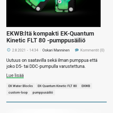
EKWB:ltä kompakti EK-Quantum
Kinetic FLT 80 -pumppusäiliö
2.8.2021 - 14:34
/
Oskari Manninen
Kommentit (0)
Uutuus on saatavilla sekä ilman pumppua että
joko D5- tai DDC-pumpulla varustettuna.
Lue lisää
EK Water Blocks
EK-Quantum Kinetic FLT 80
EKWB
custom-loop
pumppusäiliö