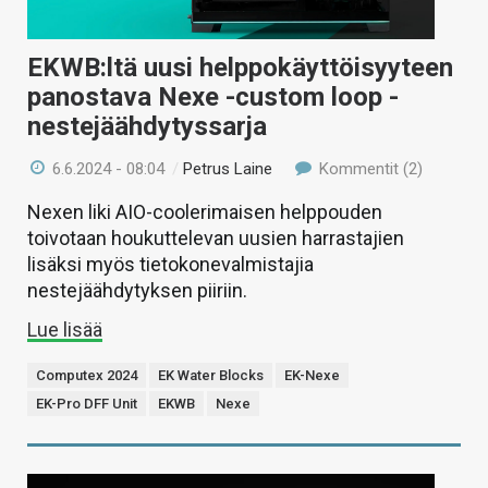
EKWB:ltä uusi helppokäyttöisyyteen
panostava Nexe -custom loop -
nestejäähdytyssarja
6.6.2024 - 08:04
/
Petrus Laine
Kommentit (2)
Nexen liki AIO-coolerimaisen helppouden
toivotaan houkuttelevan uusien harrastajien
lisäksi myös tietokonevalmistajia
nestejäähdytyksen piiriin.
Lue lisää
Computex 2024
EK Water Blocks
EK-Nexe
EK-Pro DFF Unit
EKWB
Nexe