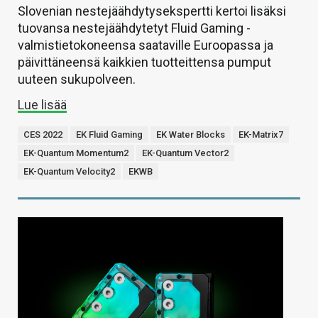
Slovenian nestejäähdytysekspertti kertoi lisäksi
tuovansa nestejäähdytetyt Fluid Gaming -
valmistietokoneensa saataville Euroopassa ja
päivittäneensä kaikkien tuotteittensa pumput
uuteen sukupolveen.
Lue lisää
CES 2022
EK Fluid Gaming
EK Water Blocks
EK-Matrix7
EK-Quantum Momentum2
EK-Quantum Vector2
EK-Quantum Velocity2
EKWB