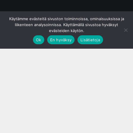
© S&J Media Oy
Käytämme evästeitä sivuston toiminnoissa, ominaisuuksissa ja
liikenteen analysoinnissa. Käyttämällä sivustoa hyväksyt
evästeiden käytön.
Ok
En hyväksy
Lisätietoja
;