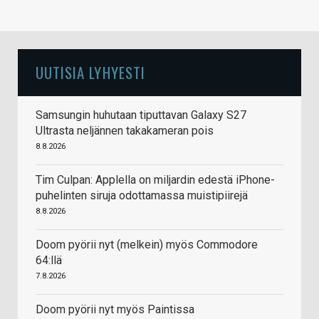
UUTISIA LYHYESTI
Samsungin huhutaan tiputtavan Galaxy S27
Ultrasta neljännen takakameran pois
8.8.2026
Tim Culpan: Applella on miljardin edestä iPhone-
puhelinten siruja odottamassa muistipiirejä
8.8.2026
Doom pyörii nyt (melkein) myös Commodore
64:llä
7.8.2026
Doom pyörii nyt myös Paintissa