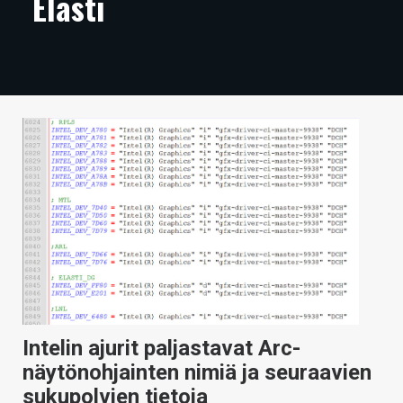
Elasti
ARTIKKELIT
VIDEOT
TECHBBS
TIETOA
HINTA.FI
KAUPPA
VAIHDA TEEMA
HAKU
Intelin ajurit paljastavat Arc-
näytönohjainten nimiä ja seuraavien
sukupolvien tietoja