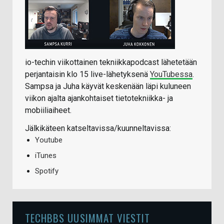
io-techin viikottainen tekniikkapodcast lähetetään
perjantaisin klo 15 live-lähetyksenä
YouTubessa
.
Sampsa ja Juha käyvät keskenään läpi kuluneen
viikon ajalta ajankohtaiset tietotekniikka- ja
mobiiliaiheet.
Jälkikäteen katseltavissa/kuunneltavissa:
Youtube
iTunes
Spotify
TECHBBS UUSIMMAT VIESTIT