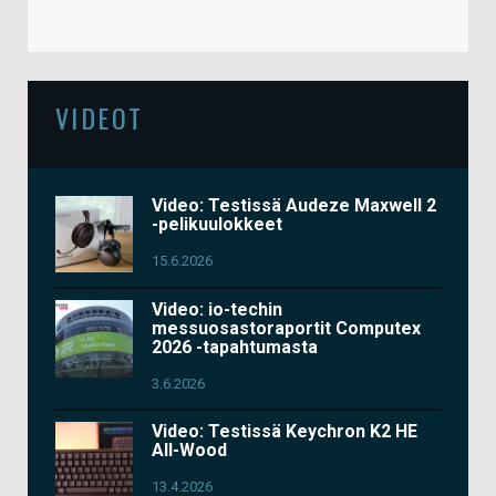
VIDEOT
Video: Testissä Audeze Maxwell 2
-pelikuulokkeet
15.6.2026
Video: io-techin
messuosastoraportit Computex
2026 -tapahtumasta
3.6.2026
Video: Testissä Keychron K2 HE
All-Wood
13.4.2026