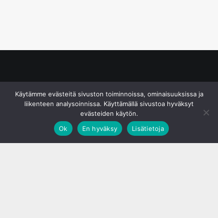
© S&J Media Oy
Käytämme evästeitä sivuston toiminnoissa, ominaisuuksissa ja
liikenteen analysoinnissa. Käyttämällä sivustoa hyväksyt
evästeiden käytön.
Ok
En hyväksy
Lisätietoja
;