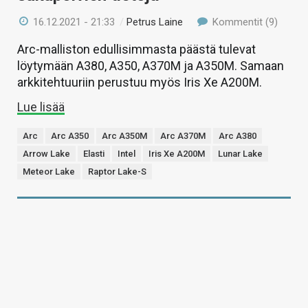
16.12.2021 - 21:33
/
Petrus Laine
Kommentit (9)
Arc-malliston edullisimmasta päästä tulevat
löytymään A380, A350, A370M ja A350M. Samaan
arkkitehtuuriin perustuu myös Iris Xe A200M.
Lue lisää
Arc
Arc A350
Arc A350M
Arc A370M
Arc A380
Arrow Lake
Elasti
Intel
Iris Xe A200M
Lunar Lake
Meteor Lake
Raptor Lake-S