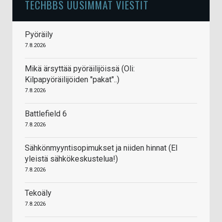
TECHBBS UUSIMMAT VIESTIT
Pyöräily
7.8.2026
Mikä ärsyttää pyöräilijöissä (Oli:
Kilpapyöräilijöiden "pakat"..)
7.8.2026
Battlefield 6
7.8.2026
Sähkönmyyntisopimukset ja niiden hinnat (EI
yleistä sähkökeskustelua!)
7.8.2026
Tekoäly
7.8.2026