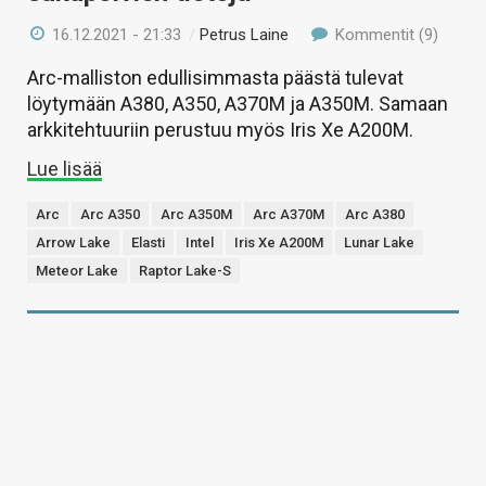
16.12.2021 - 21:33
/
Petrus Laine
Kommentit (9)
Arc-malliston edullisimmasta päästä tulevat
löytymään A380, A350, A370M ja A350M. Samaan
arkkitehtuuriin perustuu myös Iris Xe A200M.
Lue lisää
Arc
Arc A350
Arc A350M
Arc A370M
Arc A380
Arrow Lake
Elasti
Intel
Iris Xe A200M
Lunar Lake
Meteor Lake
Raptor Lake-S