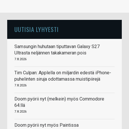
UUTISIA LYHYESTI
Samsungin huhutaan tiputtavan Galaxy S27
Ultrasta neljännen takakameran pois
7.8.2026
Tim Culpan: Applella on miljardin edestä iPhone-
puhelinten siruja odottamassa muistipiirejä
7.8.2026
Doom pyörii nyt (melkein) myös Commodore
64:llä
7.8.2026
Doom pyörii nyt myös Paintissa