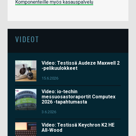
Komponenteille myös kasauspalvelu
VIDEOT
Video: Testissä Audeze Maxwell 2
-pelikuulokkeet
15.6.2026
Video: io-techin
messuosastoraportit Computex
2026 -tapahtumasta
3.6.2026
Video: Testissä Keychron K2 HE
All-Wood