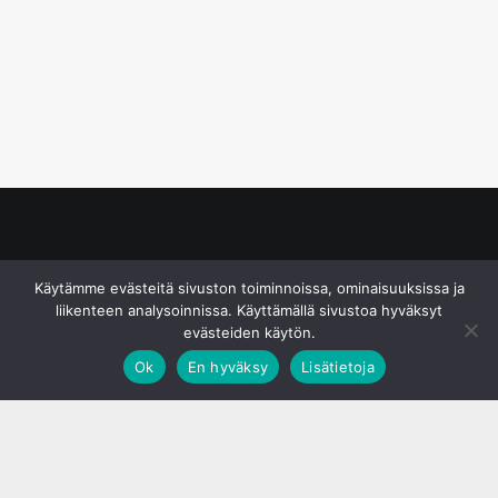
© S&J Media Oy
Käytämme evästeitä sivuston toiminnoissa, ominaisuuksissa ja
liikenteen analysoinnissa. Käyttämällä sivustoa hyväksyt
evästeiden käytön.
Ok
En hyväksy
Lisätietoja
;