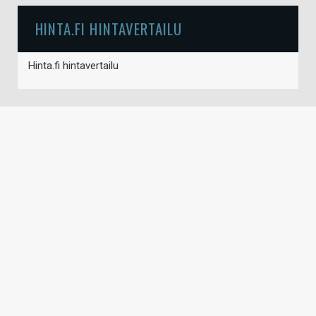
HINTA.FI HINTAVERTAILU
Hinta.fi hintavertailu