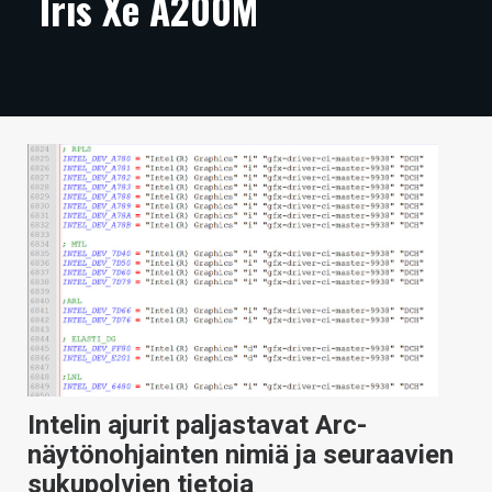
Iris Xe A200M
ARTIKKELIT
VIDEOT
TECHBBS
TIETOA
HINTA.FI
KAUPPA
VAIHDA TEEMA
HAKU
Intelin ajurit paljastavat Arc-
näytönohjainten nimiä ja seuraavien
sukupolvien tietoja