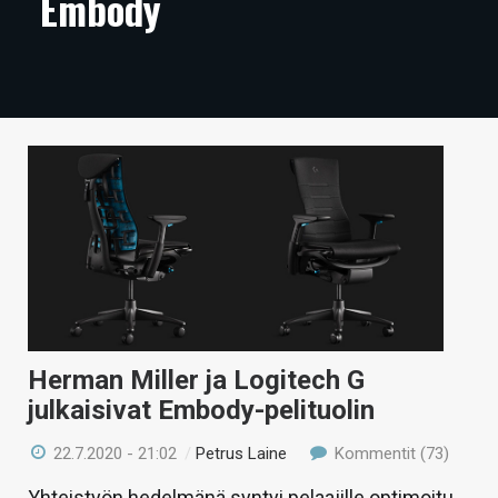
Embody
ARTIKKELIT
VIDEOT
TECHBBS
TIETOA
HINTA.FI
KAUPPA
VAIHDA TEEMA
Herman Miller ja Logitech G
julkaisivat Embody-pelituolin
HAKU
22.7.2020 - 21:02
/
Petrus Laine
Kommentit (73)
Yhteistyön hedelmänä syntyi pelaajille optimoitu