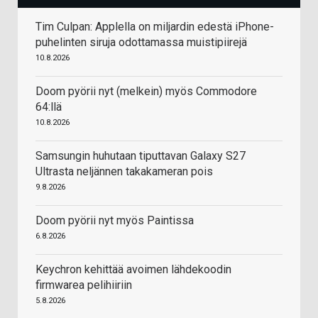
Tim Culpan: Applella on miljardin edestä iPhone-
puhelinten siruja odottamassa muistipiirejä
10.8.2026
Doom pyörii nyt (melkein) myös Commodore
64:llä
10.8.2026
Samsungin huhutaan tiputtavan Galaxy S27
Ultrasta neljännen takakameran pois
9.8.2026
Doom pyörii nyt myös Paintissa
6.8.2026
Keychron kehittää avoimen lähdekoodin
firmwarea pelihiiriin
5.8.2026