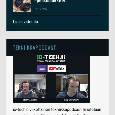
-pelikuulokkeet
11.2.2026
Lisää videoita
TEKNIIKKAPODCAST
io-techin viikottainen tekniikkapodcast lähetetään