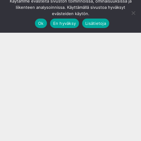
Käytämme evästeitä sivuston toiminnoissa, ominaisuuksissa ja
liikenteen analysoinnissa. Käyttämällä sivustoa hyväksyt
evästeiden käytön.
Ok
En hyväksy
Lisätietoja
;