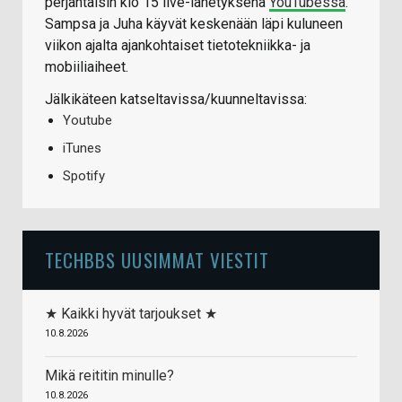
perjantaisin klo 15 live-lähetyksenä
YouTubessa
.
Sampsa ja Juha käyvät keskenään läpi kuluneen
viikon ajalta ajankohtaiset tietotekniikka- ja
mobiiliaiheet.
Jälkikäteen katseltavissa/kuunneltavissa:
Youtube
iTunes
Spotify
TECHBBS UUSIMMAT VIESTIT
★ Kaikki hyvät tarjoukset ★
10.8.2026
Mikä reititin minulle?
10.8.2026