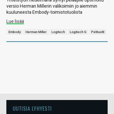
versio Herman Millerin valikoimiin jo aiemmin
kuuluneesta Embody-toimistotuolista
Lue lisää
Embody
Herman Miller
Logitech
Logitech G
Pelituolit
UUTISIA LYHYESTI