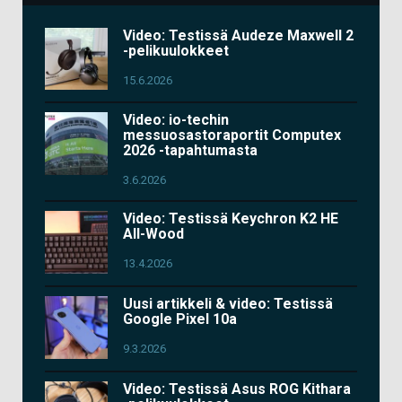
Video: Testissä Audeze Maxwell 2
-pelikuulokkeet
15.6.2026
Video: io-techin
messuosastoraportit Computex
2026 -tapahtumasta
3.6.2026
Video: Testissä Keychron K2 HE
All-Wood
13.4.2026
Uusi artikkeli & video: Testissä
Google Pixel 10a
9.3.2026
Video: Testissä Asus ROG Kithara