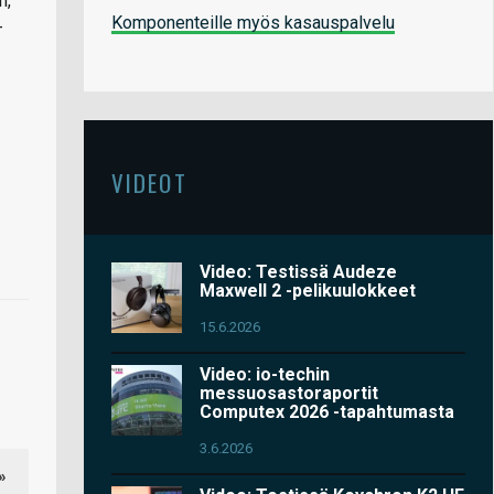
n,
Komponenteille myös kasauspalvelu
-
VIDEOT
Video: Testissä Audeze
Maxwell 2 -pelikuulokkeet
15.6.2026
Video: io-techin
messuosastoraportit
Computex 2026 -tapahtumasta
3.6.2026
»