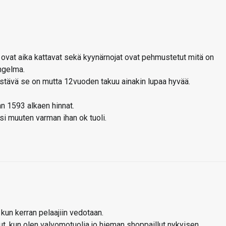
a ovat aika kattavat sekä kyynärnojat ovat pehmustetut mitä on
ngelma.
tävä se on mutta 12vuoden takuu ainakin lupaa hyvää.
 1593 alkaen hinnat.
isi muuten varman ihan ok tuoli.
 kun kerran pelaajiin vedotaan.
lut, kun olen valvomotuolia jo hieman shoppaillut nykyisen