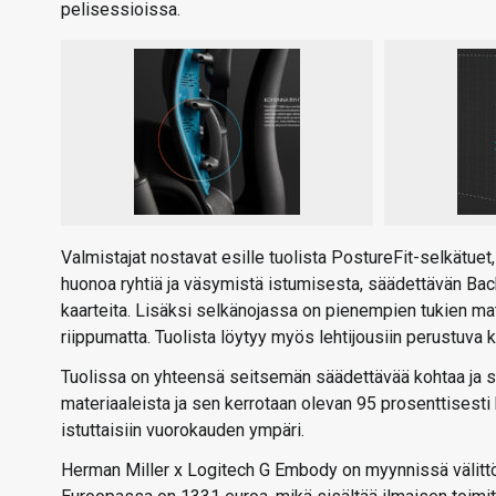
pelisessioissa.
Valmistajat nostavat esille tuolista PostureFit-selkätuet
huonoa ryhtiä ja väsymistä istumisesta, säädettävän Back
kaarteita. Lisäksi selkänojassa on pienempien tukien mat
riippumatta. Tuolista löytyy myös lehtijousiin perustuva
Tuolissa on yhteensä seitsemän säädettävää kohtaa ja se 
materiaaleista ja sen kerrotaan olevan 95 prosenttisesti
istuttaisiin vuorokauden ympäri.
Herman Miller x Logitech G Embody on myynnissä välittö