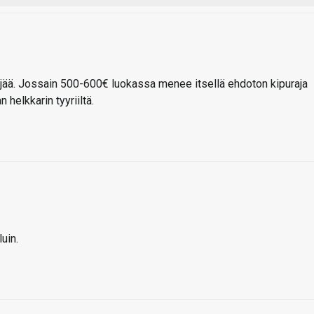
 jää. Jossain 500-600€ luokassa menee itsellä ehdoton kipuraja
 helkkarin tyyriiltä.
uin.