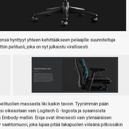
ensä hynttyyt yhteen kehittääkseen pelaajille suunniteltuja
 pelituoli, joka on nyt julkaistu virallisesti.
lituolien massasta liki kaikin tavoin. Tyyriimmän pään
si oikeastaan vain Logitech G -logosta ja syaanisista
n Embody-malliin. Eroja ovat ilmeisesti vain ylimääräisen
y vaahtomuovi, joka lupaa pitää takapuolen viileänä pitkissäkin