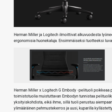
Herman Miller ja Logitech ilmoittivat alkuvuodesta lyöne
ergonomisia huonekaluja. Ensimmäiseksi tuotteeksi luvattiin
Herman Miller x Logitech G Embody -pelituoli poikkeaa pe
toimistotuolia muistuttavan Embodyn tunnistaa pelituolik
yksityiskohdista, eikä ihme, sillä tuoli perustuu aiempaa
ylimääräinen pehmustekerros ja uusi, kuparilla kyllästett