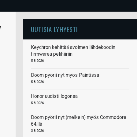
a
UUTISIA LYHYESTI
Keychron kehittää avoimen lähdekoodin
firmwarea pelihiiriin
5.8.2026
Doom pyörii nyt myös Paintissa
5.8.2026
Honor uudisti logonsa
5.8.2026
Doom pyörii nyt (melkein) myös Commodore
64:llä
3.8.2026