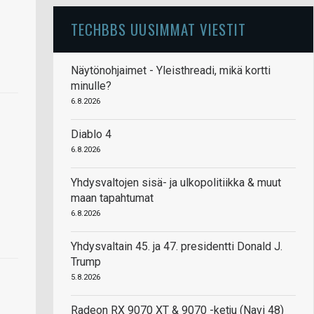
TECHBBS UUSIMMAT VIESTIT
Näytönohjaimet - Yleisthreadi, mikä kortti
minulle?
6.8.2026
Diablo 4
6.8.2026
Yhdysvaltojen sisä- ja ulkopolitiikka & muut
maan tapahtumat
6.8.2026
Yhdysvaltain 45. ja 47. presidentti Donald J.
Trump
5.8.2026
Radeon RX 9070 XT & 9070 -ketju (Navi 48)