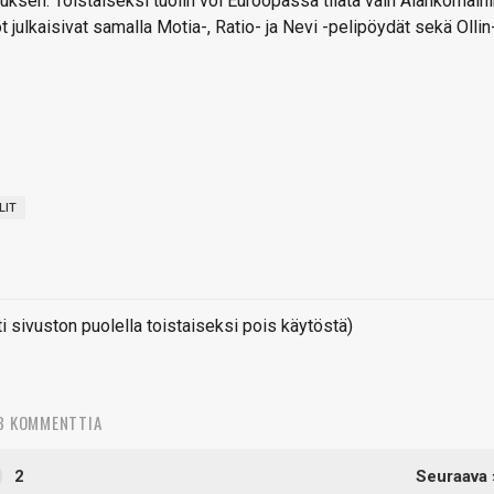
ksen. Toistaiseksi tuolin voi Euroopassa tilata vain Alankomaihi
 julkaisivat samalla Motia-, Ratio- ja Nevi -pelipöydät sekä Ollin
LIT
sivuston puolella toistaiseksi pois käytöstä)
3 KOMMENTTIA
2
Seuraava 