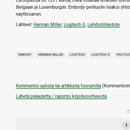
Euroopassa on 1331 euroa, mikä sisältää ilmaisen toimitu
Belgiaan ja Luxemburgiin. Embody-pelituolin lisäksi yhtiöt
näyttövarren.
Lähteet:
Herman Miller
,
Logitech G
,
Lehdistötiedote
EMBODY
HERMAN MILLER
LOGITECH
LOGITECH G
PELITUO
Kommentoi uutista tai artikkelia foorumilla
(Kommentointi 
Lähetä palautetta / raportoi kirjoitusvirheestä
7
1