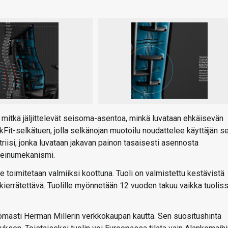
, mitkä jäljittelevät seisoma-asentoa, minkä luvataan ehkäisevän
Fit-selkätuen, jolla selkänojan muotoilu noudattelee käyttäjän s
riisi, jonka luvataan jakavan painon tasaisesti asennosta
 keinumekanismi.
toimitetaan valmiiksi koottuna. Tuoli on valmistettu kestävistä
 kierrätettävä. Tuolille myönnetään 12 vuoden takuu vaikka tuolis
mästi Herman Millerin verkkokaupan kautta. Sen suositushinta