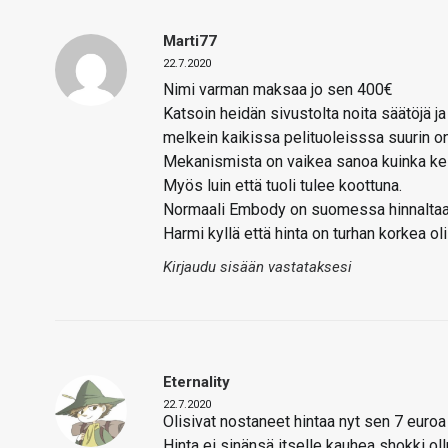
Marti77
22.7.2020
Nimi varman maksaa jo sen 400€
Katsoin heidän sivustolta noita säätöjä j
melkein kaikissa pelituoleisssa suurin o
Mekanismista on vaikea sanoa kuinka kes
Myös luin että tuoli tulee koottuna.
Normaali Embody on suomessa hinnaltaan
Harmi kyllä että hinta on turhan korkea ol
Kirjaudu sisään vastataksesi
Eternality
22.7.2020
Olisivat nostaneet hintaa nyt sen 7 euroa
Hinta ei sinänsä itselle kauhea shokki ol