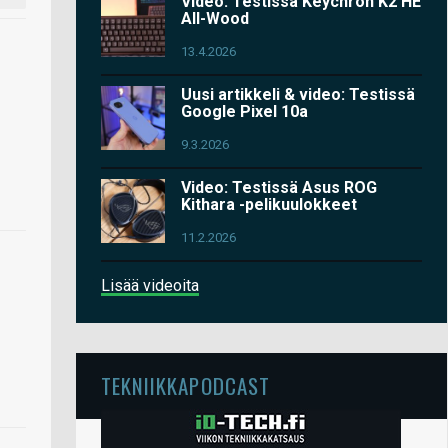
Video: Testissä Keychron K2 HE
All-Wood
13.4.2026
Uusi artikkeli & video: Testissä
Google Pixel 10a
9.3.2026
Video: Testissä Asus ROG
Kithara -pelikuulokkeet
11.2.2026
Lisää videoita
TEKNIIKKAPODCAST