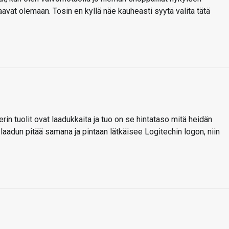
aavat olemaan. Tosin en kyllä näe kauheasti syytä valita tätä
rin tuolit ovat laadukkaita ja tuo on se hintataso mitä heidän
aadun pitää samana ja pintaan lätkäisee Logitechin logon, niin