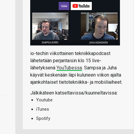
io-techin viikottainen tekniikkapodcast
lähetetään perjantaisin klo 15 live-
lähetyksenä
YouTubessa
. Sampsa ja Juha
käyvät keskenään läpi kuluneen viikon ajalta
ajankohtaiset tietotekniikka- ja mobiiliaiheet.
Jälkikäteen katseltavissa/kuunneltavissa:
Youtube
iTunes
Spotify