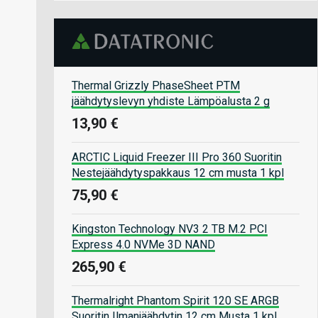
Thermal Grizzly PhaseSheet PTM
jäähdytyslevyn yhdiste Lämpöalusta 2 g
13,90 €
ARCTIC Liquid Freezer III Pro 360 Suoritin
Nestejäähdytyspakkaus 12 cm musta 1 kpl
75,90 €
Kingston Technology NV3 2 TB M.2 PCI
Express 4.0 NVMe 3D NAND
265,90 €
Thermalright Phantom Spirit 120 SE ARGB
Suoritin Ilmanjäähdytin 12 cm Musta 1 kpl