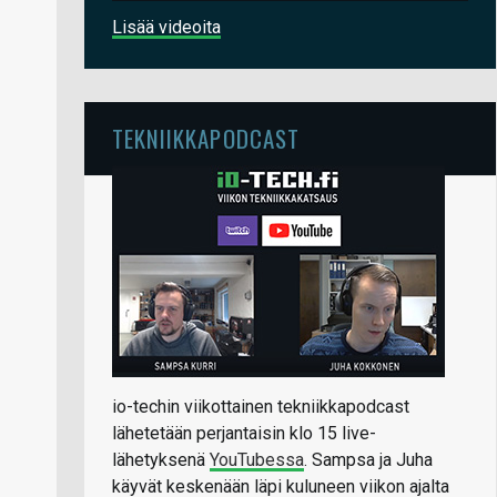
Lisää videoita
TEKNIIKKAPODCAST
io-techin viikottainen tekniikkapodcast
lähetetään perjantaisin klo 15 live-
lähetyksenä
YouTubessa
. Sampsa ja Juha
käyvät keskenään läpi kuluneen viikon ajalta