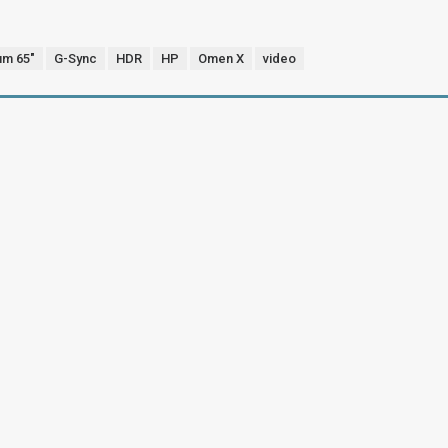
um 65"
G-Sync
HDR
HP
Omen X
video