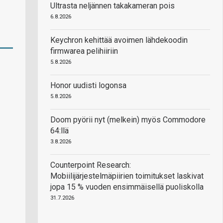
Ultrasta neljännen takakameran pois
6.8.2026
Keychron kehittää avoimen lähdekoodin
firmwarea pelihiiriin
5.8.2026
Honor uudisti logonsa
5.8.2026
Doom pyörii nyt (melkein) myös Commodore
64:llä
3.8.2026
Counterpoint Research:
Mobiilijärjestelmäpiirien toimitukset laskivat
jopa 15 % vuoden ensimmäisellä puoliskolla
31.7.2026