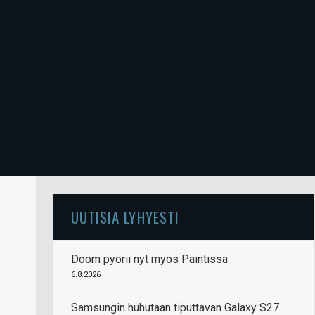
UUTISIA LYHYESTI
Doom pyörii nyt myös Paintissa
6.8.2026
Samsungin huhutaan tiputtavan Galaxy S27