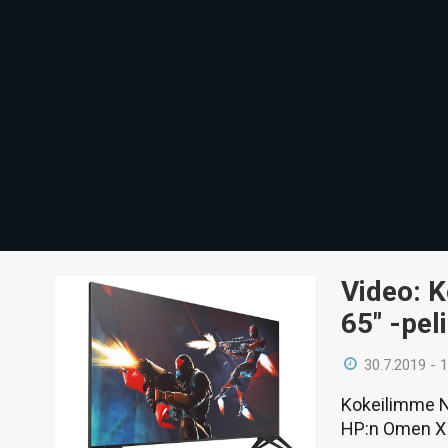
Video: 
65″ -pel
30.7.2019 - 
Kokeilimme N
HP:n Omen X 