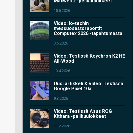
Maxwell 2 -pelikuulokkeet
15.6.2026
Video: io-techin
messuosastoraportit
Computex 2026 -tapahtumasta
3.6.2026
Video: Testissä Keychron K2 HE
All-Wood
13.4.2026
Uusi artikkeli & video: Testissä
Google Pixel 10a
9.3.2026
Video: Testissä Asus ROG
Kithara -pelikuulokkeet
11.2.2026