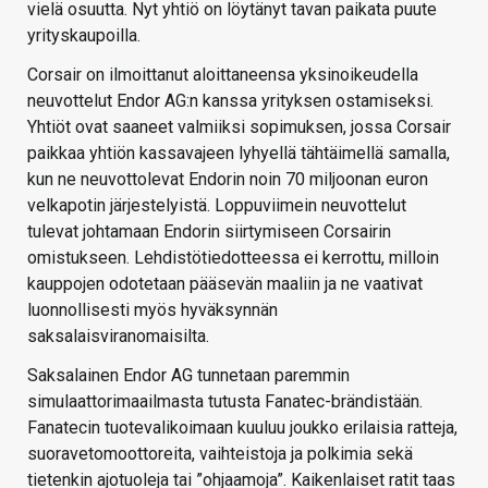
vielä osuutta. Nyt yhtiö on löytänyt tavan paikata puute
yrityskaupoilla.
Corsair on ilmoittanut aloittaneensa yksinoikeudella
neuvottelut Endor AG:n kanssa yrityksen ostamiseksi.
Yhtiöt ovat saaneet valmiiksi sopimuksen, jossa Corsair
paikkaa yhtiön kassavajeen lyhyellä tähtäimellä samalla,
kun ne neuvottolevat Endorin noin 70 miljoonan euron
velkapotin järjestelyistä. Loppuviimein neuvottelut
tulevat johtamaan Endorin siirtymiseen Corsairin
omistukseen. Lehdistötiedotteessa ei kerrottu, milloin
kauppojen odotetaan pääsevän maaliin ja ne vaativat
luonnollisesti myös hyväksynnän
saksalaisviranomaisilta.
Saksalainen Endor AG tunnetaan paremmin
simulaattorimaailmasta tutusta Fanatec-brändistään.
Fanatecin tuotevalikoimaan kuuluu joukko erilaisia ratteja,
suoravetomoottoreita, vaihteistoja ja polkimia sekä
tietenkin ajotuoleja tai ”ohjaamoja”. Kaikenlaiset ratit taas