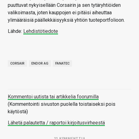
puuttuvat nykyisellään Corsairin ja sen tytäryhtiöiden
valikoimasta, joten kauppojen ei pitäisi aiheuttaa
ylimääräisiä päällekkäisyyksiä yhtiön tuoteportfolioon.
Lähde:
Lehdistötiedote
CORSAIR
ENDOR AG
FANATEC
Kommentoi uutista tai artikkelia foorumilla
(Kommentointi sivuston puolella toistaiseksi pois
käytöstä)
Lähetä palautetta / raportoi kirjoitusvirheestä
11 KOMMENTTIA