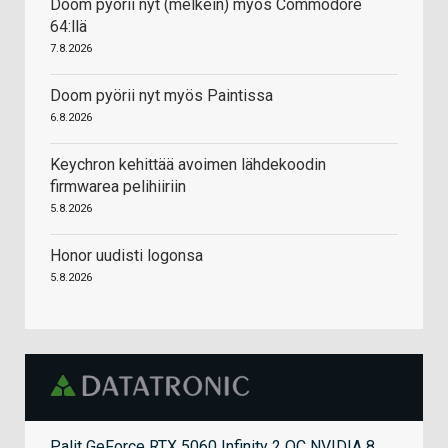
Doom pyörii nyt (melkein) myös Commodore
64:llä
7.8.2026
Doom pyörii nyt myös Paintissa
6.8.2026
Keychron kehittää avoimen lähdekoodin
firmwarea pelihiiriin
5.8.2026
Honor uudisti logonsa
5.8.2026
Palit GeForce RTX 5060 Infinity 2 OC NVIDIA 8