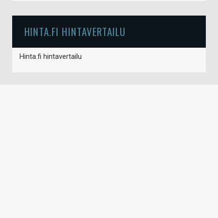
HINTA.FI HINTAVERTAILU
Hinta.fi hintavertailu