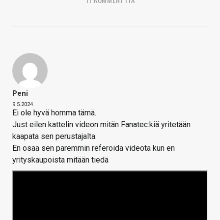
Peni
9.5.2024
Ei ole hyvä homma tämä.
Just eilen kattelin videon mitän Fanatec:kiä yritetään
kaapata sen perustajalta.
En osaa sen paremmin referoida videota kun en
yrityskaupoista mitään tiedä