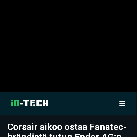
Corsair aikoo ostaa Fanatec-
UUTISET
brändistä tutun Endor AG:n