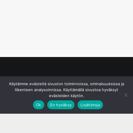
© S&J Media Oy
Käytämme evästeitä sivuston toiminnoissa, ominaisuuksissa ja
liikenteen analysoinnissa. Käyttämällä sivustoa hyväksyt
evästeiden käytön.
Ok
En hyväksy
Lisätietoja
;