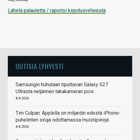
Lähetä palautetta / raportoi kirjoitusvirheestä
UUTISIA LYHYESTI
Samsungin huhutaan tiputtavan Galaxy S27
Ultrasta neljännen takakameran pois
8.8.2026
Tim Culpan: Applella on miljardin edestä iPhone-
puhelinten siruja odottamassa muistipiirejä
8.8.2026