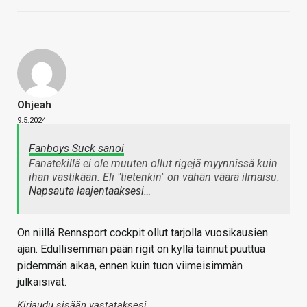
Ohjeah
9.5.2024
Fanboys Suck sanoi
Fanatekillä ei ole muuten ollut rigejä myynnissä kuin
ihan vastikään. Eli "tietenkin" on vähän väärä ilmaisu.
Napsauta laajentaaksesi…
On niillä Rennsport cockpit ollut tarjolla vuosikausien
ajan. Edullisemman pään rigit on kyllä tainnut puuttua
pidemmän aikaa, ennen kuin tuon viimeisimmän
julkaisivat.
Kirjaudu sisään vastataksesi