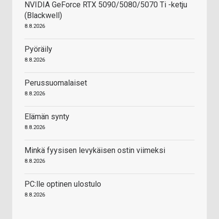
NVIDIA GeForce RTX 5090/5080/5070 Ti -ketju
(Blackwell)
8.8.2026
Pyöräily
8.8.2026
Perussuomalaiset
8.8.2026
Elämän synty
8.8.2026
Minkä fyysisen levykäisen ostin viimeksi
8.8.2026
PC:lle optinen ulostulo
8.8.2026