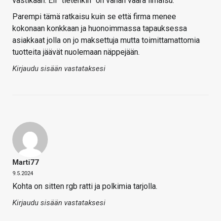
vastikään. Eli ”tietenkin” on vähän väärä ilmaisu.
Parempi tämä ratkaisu kuin se että firma menee
kokonaan konkkaan ja huonoimmassa tapauksessa
asiakkaat jolla on jo maksettuja mutta toimittamattomia
tuotteita jäävät nuolemaan näppejään.
Kirjaudu sisään vastataksesi
Marti77
9.5.2024
Kohta on sitten rgb ratti ja polkimia tarjolla.
Kirjaudu sisään vastataksesi