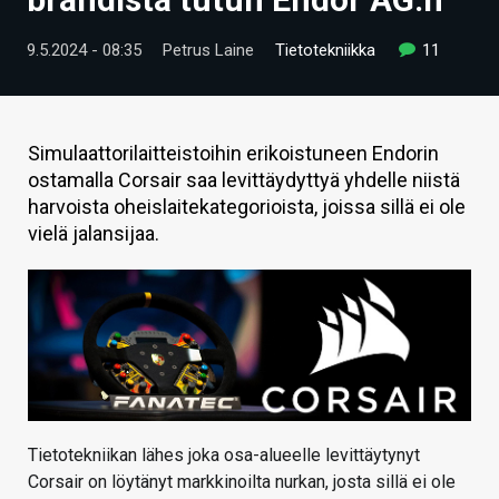
ARTIKKELIT
9.5.2024 - 08:35
Petrus Laine
Tietotekniikka
11
VIDEOT
TECHBBS
Simulaattorilaitteistoihin erikoistuneen Endorin
TIETOA
ostamalla Corsair saa levittäydyttyä yhdelle niistä
harvoista oheislaitekategorioista, joissa sillä ei ole
HINTA.FI
vielä jalansijaa.
KAUPPA
VAIHDA TEEMA
HAKU
Tietotekniikan lähes joka osa-alueelle levittäytynyt
Corsair on löytänyt markkinoilta nurkan, josta sillä ei ole