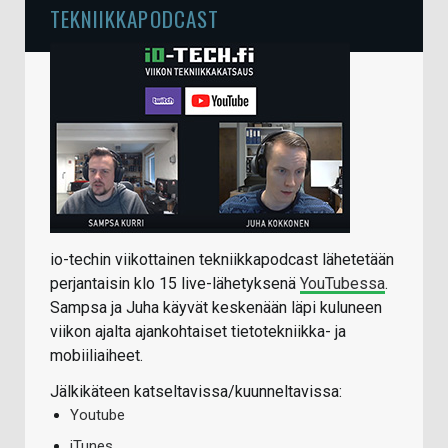
TEKNIIKKAPODCAST
io-techin viikottainen tekniikkapodcast lähetetään
perjantaisin klo 15 live-lähetyksenä
YouTubessa
.
Sampsa ja Juha käyvät keskenään läpi kuluneen
viikon ajalta ajankohtaiset tietotekniikka- ja
mobiiliaiheet.
Jälkikäteen katseltavissa/kuunneltavissa:
Youtube
iTunes