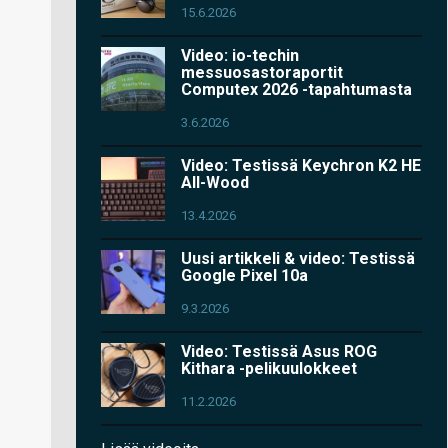
15.6.2026
Video: io-techin
messuosastoraportit
Computex 2026 -tapahtumasta
3.6.2026
Video: Testissä Keychron K2 HE
All-Wood
13.4.2026
Uusi artikkeli & video: Testissä
Google Pixel 10a
9.3.2026
Video: Testissä Asus ROG
Kithara -pelikuulokkeet
11.2.2026