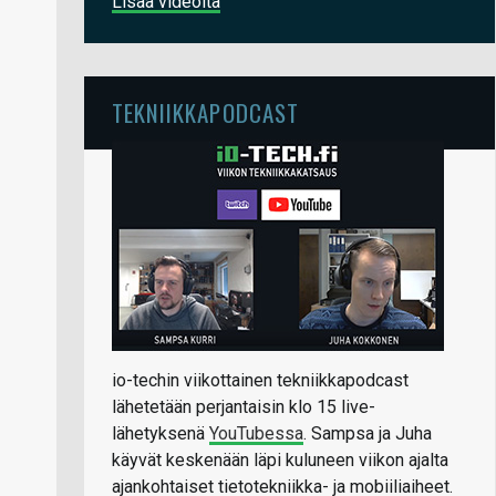
Lisää videoita
TEKNIIKKAPODCAST
io-techin viikottainen tekniikkapodcast
lähetetään perjantaisin klo 15 live-
lähetyksenä
YouTubessa
. Sampsa ja Juha
käyvät keskenään läpi kuluneen viikon ajalta
ajankohtaiset tietotekniikka- ja mobiiliaiheet.