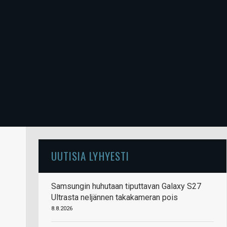
UUTISIA LYHYESTI
Samsungin huhutaan tiputtavan Galaxy S27
Ultrasta neljännen takakameran pois
8.8.2026