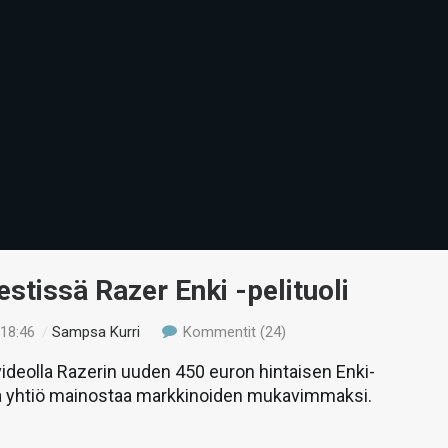
estissä Razer Enki -pelituoli
 18:46
/
Sampsa Kurri
Kommentit (24)
deolla Razerin uuden 450 euron hintaisen Enki-
ota yhtiö mainostaa markkinoiden mukavimmaksi.