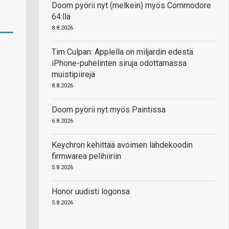
Doom pyörii nyt (melkein) myös Commodore
64:llä
8.8.2026
Tim Culpan: Applella on miljardin edestä
iPhone-puhelinten siruja odottamassa
muistipiirejä
8.8.2026
Doom pyörii nyt myös Paintissa
6.8.2026
Keychron kehittää avoimen lähdekoodin
firmwarea pelihiiriin
5.8.2026
Honor uudisti logonsa
5.8.2026