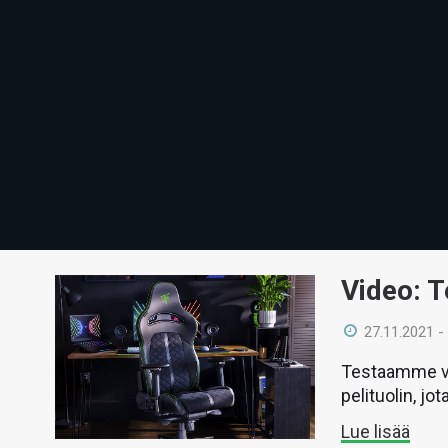
Video: T
27.11.2021 -
Testaamme vi
pelituolin, j
Lue lisää