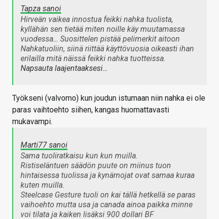
Tapza sanoi
Hirveän vaikea innostua feikki nahka tuolista,
kyllähän sen tietää miten noille käy muutamassa
vuodessa… Suosittelen pistää pelimerkit aitoon
Nahkatuoliin, siinä riittää käyttövuosia oikeasti ihan
erilailla mitä näissä feikki nahka tuotteissa.
Napsauta laajentaaksesi…
Työkseni (valvomo) kun joudun istumaan niin nahka ei ole
paras vaihtoehto siihen, kangas huomattavasti
mukavampi.
Marti77 sanoi
Sama tuoliratkaisu kun kun muilla.
Ristiseläntuen säädön puute on miinus tuon
hintaisessa tuolissa ja kynärnojat ovat samaa kuraa
kuten muilla.
Steelcase Gesture tuoli on kai tällä hetkellä se paras
vaihoehto mutta usa ja canada ainoa paikka minne
voi tilata ja kaiken lisäksi 900 dollari BF