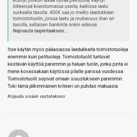
etsinyt jonkun aikaa hyvää pelituolia, käynyt
liikkeissä koeistumassa useita, kaikissa laatu
surkealla tasolla. 400€ saa jo melko laadukkaan
toimistotuolin, joissa laatu ja mukavuus ihan eri
tasolla, sellaisen hankinta onkin edessä.
Napsauta laajentaaksesi…
Itse käytän myös pääasiassa laadukkaita toimistotuoleja
enemmin kuin pelituoleja. Toimistotuolit tuntuvat
kestävän käyttöä paremmin ja haluan tuolin, jonka pinta ei
mene kovassakaan käytössä pilalle parissa vuodessa.
Toimistotuolit sopivat omaan sisustukseen paremmin.
Toki tämä jälkimmäinen kriteeri on puhdas makuasia.
Kirjaudu sisään vastataksesi