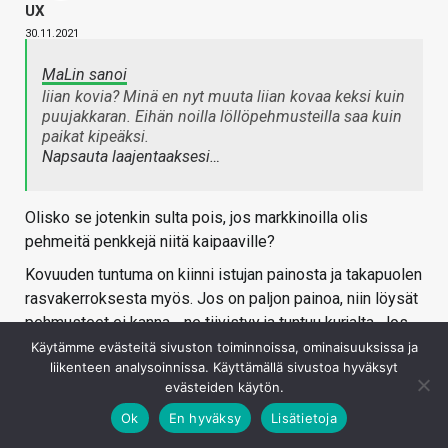
UX
30.11.2021
MaLin sanoi
liian kovia? Minä en nyt muuta liian kovaa keksi kuin
puujakkaran. Eihän noilla löllöpehmusteilla saa kuin
paikat kipeäksi.
Napsauta laajentaaksesi…
Olisko se jotenkin sulta pois, jos markkinoilla olis
pehmeitä penkkejä niitä kaipaaville?
Kovuuden tuntuma on kiinni istujan painosta ja takapuolen
rasvakerroksesta myös. Jos on paljon painoa, niin löysät
pehmusteet ei kanna… ne tiivistyy ja tuntuu kurjalta. Jos
on otettu huomioon 100Kg painoa, niin sitten saadaan
Käytämme evästeitä sivuston toiminnoissa, ominaisuuksissa ja
liikenteen analysoinnissa. Käyttämällä sivustoa hyväksyt
sopivat pehmusteet. Ei siinä tarvi olla "jouset pohjassa"
evästeiden käytön.
tai löllöllä. Jollekkin 60Kg luuperäselle nörtille voi sopia
ihan erilainen tuoli, mut en oo niitä vaatimassa
Ok
En hyväksy
Lisätietoja
hävitettäviks. Kaipaisin vaan omiin tarpeisiini sopivan