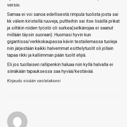
versio.
Samaa ei voi sanoa edellisestä rimpula tuolista josta sai
kk välein kiristellä ruuveja, pultteihin sai itse lisäillä prikat
ja siltikin niiden työstö oli surkea(selkänojaa ei saanut
millään täysin suoraan). Huomasi hyvin kun
gigantissa/verkkokaupassa kävin testailemassa tuoleja
niin järjestään kaikki halvemmat esittelytuolit oli jollain
tapaa rikki ja kalliimman pään tuolit ehjiä.
Eli jos tuollaisen rallipenkin haluaa niin kyllä halvalla ei
siinäkään tapauksessa saa hyvää/kestävää.
Kirjaudu sisään vastataksesi