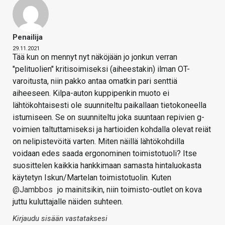
Penailija
29.11.2021
Tää kun on mennyt nyt näköjään jo jonkun verran
"pelituolien" kritisoimiseksi (aiheestakin) ilman OT-
varoitusta, niin pakko antaa omatkin pari senttiä
aiheeseen. Kilpa-auton kuppipenkin muoto ei
lähtökohtaisesti ole suunniteltu paikallaan tietokoneella
istumiseen. Se on suunniteltu joka suuntaan repivien g-
voimien taltuttamiseksi ja hartioiden kohdalla olevat reiät
on nelipistevöitä varten. Miten näillä lähtökohdilla
voidaan edes saada ergonominen toimistotuoli? Itse
suosittelen kaikkia hankkimaan samasta hintaluokasta
käytetyn Iskun/Martelan toimistotuolin. Kuten
@Jambbos
jo mainitsikin, niin toimisto-outlet on kova
juttu kuluttajalle näiden suhteen.
Kirjaudu sisään vastataksesi