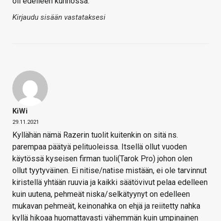
oli edelleen kunnossa.
Kirjaudu sisään vastataksesi
KiWi
29.11.2021
Kyllähän nämä Razerin tuolit kuitenkin on sitä ns.
parempaa päätyä pelituoleissa. Itsellä ollut vuoden
käytössä kyseisen firman tuoli(Tarok Pro) johon olen
ollut tyytyväinen. Ei nitise/natise mistään, ei ole tarvinnut
kiristellä yhtään ruuvia ja kaikki säätövivut pelaa edelleen
kuin uutena, pehmeät niska/selkätyynyt on edelleen
mukavan pehmeät, keinonahka on ehjä ja reiitetty nahka
kyllä hikoaa huomattavasti vähemmän kuin umpinainen