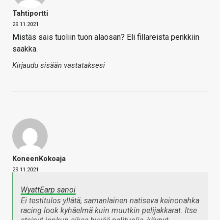
Tahtiportti
29.11.2021
Mistäs sais tuoliin tuon alaosan? Eli fillareista penkkiin
saakka.
Kirjaudu sisään vastataksesi
KoneenKokoaja
29.11.2021
WyattEarp sanoi
Ei testitulos yllätä, samanlainen natiseva keinonahka
racing look kyhäelmä kuin muutkin pelijakkarat. Itse