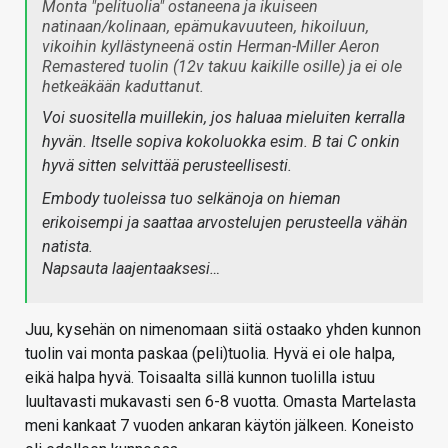
Monta "pelituolia" ostaneena ja ikuiseen
natinaan/kolinaan, epämukavuuteen, hikoiluun,
vikoihin kyllästyneenä ostin Herman-Miller Aeron
Remastered tuolin (12v takuu kaikille osille) ja ei ole
hetkeäkään kaduttanut.
Voi suositella muillekin, jos haluaa mieluiten kerralla
hyvän. Itselle sopiva kokoluokka esim. B tai C onkin
hyvä sitten selvittää perusteellisesti.
Embody tuoleissa tuo selkänoja on hieman
erikoisempi ja saattaa arvostelujen perusteella vähän
natista.
Napsauta laajentaaksesi…
Juu, kysehän on nimenomaan siitä ostaako yhden kunnon
tuolin vai monta paskaa (peli)tuolia. Hyvä ei ole halpa,
eikä halpa hyvä. Toisaalta sillä kunnon tuolilla istuu
luultavasti mukavasti sen 6-8 vuotta. Omasta Martelasta
meni kankaat 7 vuoden ankaran käytön jälkeen. Koneisto