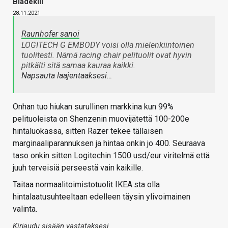
Bladekill
28.11.2021
Raunhofer sanoi
LOGITECH G EMBODY voisi olla mielenkiintoinen
tuolitesti. Nämä racing chair pelituolit ovat hyvin
pitkälti sitä samaa kauraa kaikki.
Napsauta laajentaaksesi…
Onhan tuo hiukan surullinen markkina kun 99%
pelituoleista on Shenzenin muovijätettä 100-200e
hintaluokassa, sitten Razer tekee tällaisen
marginaaliparannuksen ja hintaa onkin jo 400. Seuraava
taso onkin sitten Logitechin 1500 usd/eur viritelmä että
juuh terveisiä perseestä vain kaikille.
Taitaa normaalitoimistotuolit IKEA:sta olla
hintalaatusuhteeltaan edelleen täysin ylivoimainen
valinta.
Kirjaudu sisään vastataksesi