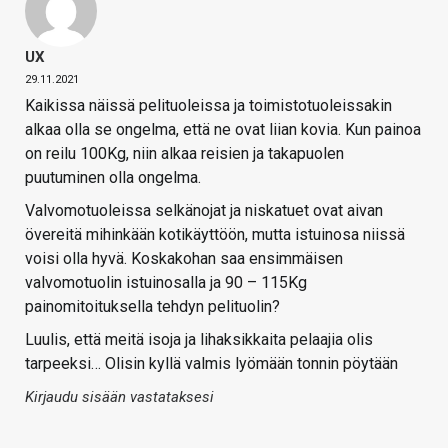
UX
29.11.2021
Kaikissa näissä pelituoleissa ja toimistotuoleissakin
alkaa olla se ongelma, että ne ovat liian kovia. Kun painoa
on reilu 100Kg, niin alkaa reisien ja takapuolen
puutuminen olla ongelma.
Valvomotuoleissa selkänojat ja niskatuet ovat aivan
övereitä mihinkään kotikäyttöön, mutta istuinosa niissä
voisi olla hyvä. Koskakohan saa ensimmäisen
valvomotuolin istuinosalla ja 90 – 115Kg
painomitoituksella tehdyn pelituolin?
Luulis, että meitä isoja ja lihaksikkaita pelaajia olis
tarpeeksi… Olisin kyllä valmis lyömään tonnin pöytään
Kirjaudu sisään vastataksesi