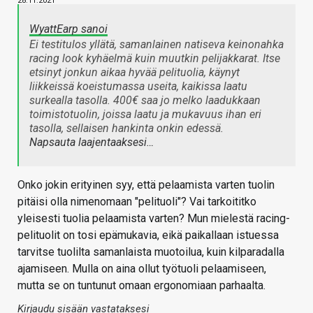
28.11.2021
WyattEarp sanoi
Ei testitulos yllätä, samanlainen natiseva keinonahka
racing look kyhäelmä kuin muutkin pelijakkarat. Itse
etsinyt jonkun aikaa hyvää pelituolia, käynyt
liikkeissä koeistumassa useita, kaikissa laatu
surkealla tasolla. 400€ saa jo melko laadukkaan
toimistotuolin, joissa laatu ja mukavuus ihan eri
tasolla, sellaisen hankinta onkin edessä.
Napsauta laajentaaksesi…
Onko jokin erityinen syy, että pelaamista varten tuolin
pitäisi olla nimenomaan "pelituoli"? Vai tarkoititko
yleisesti tuolia pelaamista varten? Mun mielestä racing-
pelituolit on tosi epämukavia, eikä paikallaan istuessa
tarvitse tuolilta samanlaista muotoilua, kuin kilparadalla
ajamiseen. Mulla on aina ollut työtuoli pelaamiseen,
mutta se on tuntunut omaan ergonomiaan parhaalta.
Kirjaudu sisään vastataksesi