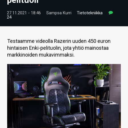
ARTIKKELIT
27.11.2021 - 18:46
Sampsa Kurri
Tietotekniikka
24
VIDEOT
TECHBBS
Testaamme videolla Razerin uuden 450 euron
TIETOA
hintaisen Enki-pelituolin, jota yhtiö mainostaa
markkinoiden mukavimmaksi.
HINTA.FI
KAUPPA
VAIHDA TEEMA
HAKU