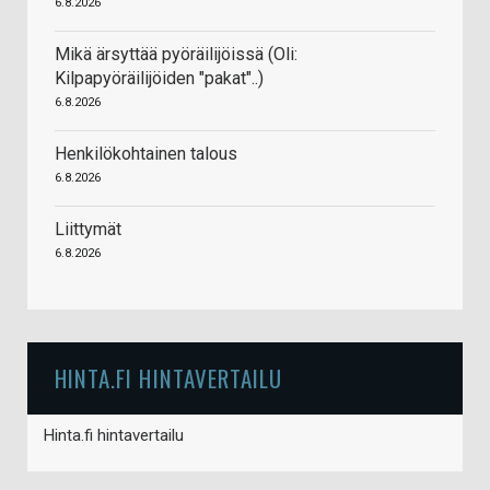
6.8.2026
Mikä ärsyttää pyöräilijöissä (Oli:
Kilpapyöräilijöiden "pakat"..)
6.8.2026
Henkilökohtainen talous
6.8.2026
Liittymät
6.8.2026
HINTA.FI HINTAVERTAILU
Hinta.fi hintavertailu