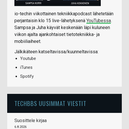
io-techin viikottainen tekniikkapodcast lähetetään
perjantaisin klo 15 live-lähetyksenä
YouTubessa
.
Sampsa ja Juha käyvät keskenään läpi kuluneen
viikon ajalta ajankohtaiset tietotekniikka- ja
mobiiliaiheet.
Jälkikäteen katseltavissa/kuunneltavissa:
Youtube
iTunes
Spotify
TECHBBS UUSIMMAT VIESTIT
Suosittele kirjaa
6.8.2026