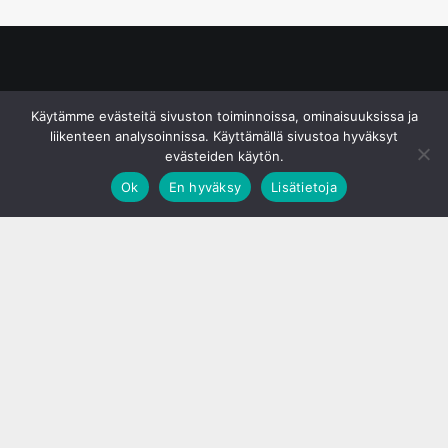
© S&J Media Oy
Käytämme evästeitä sivuston toiminnoissa, ominaisuuksissa ja
liikenteen analysoinnissa. Käyttämällä sivustoa hyväksyt
evästeiden käytön.
Ok
En hyväksy
Lisätietoja
;