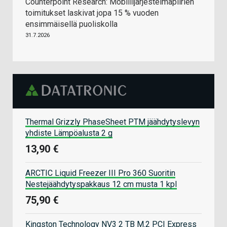
Counterpoint Research: Mobiilijärjestelmäpiirien
toimitukset laskivat jopa 15 % vuoden
ensimmäisellä puoliskolla
31.7.2026
Thermal Grizzly PhaseSheet PTM jäähdytyslevyn
yhdiste Lämpöalusta 2 g
13,90 €
ARCTIC Liquid Freezer III Pro 360 Suoritin
Nestejäähdytyspakkaus 12 cm musta 1 kpl
75,90 €
Kingston Technology NV3 2 TB M.2 PCI Express