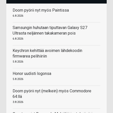
Doom pyörii nyt myös Paintissa
6.8.2026
Samsungin huhutaan tiputtavan Galaxy S27
Ultrasta neljännen takakameran pois
6.8.2026
Keychron kehittää avoimen lähdekoodin
firmwarea pelihiiriin
5.8.2026
Honor uudisti logonsa
5.8.2026
Doom pyörii nyt (melkein) myös Commodore
64:llä
3.8.2026