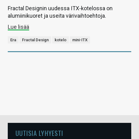
Fractal Designin uudessa ITX-kotelossa on
alumiinikuoret ja useita värivaihtoehtoja.
Lue lisää
Era
Fractal Design
kotelo
mini-ITX
UUTISIA LYHYESTI