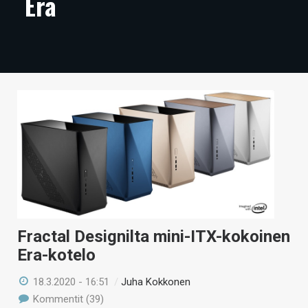
Era
ARTIKKELIT
VIDEOT
TECHBBS
TIETOA
HINTA.FI
KAUPPA
VAIHDA TEEMA
Fractal Designilta mini-ITX-kokoinen
Era-kotelo
HAKU
18.3.2020 - 16:51
/
Juha Kokkonen
Kommentit (39)