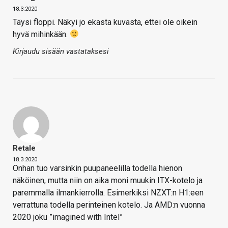
18.3.2020
Täysi floppi. Näkyi jo ekasta kuvasta, ettei ole oikein
hyvä mihinkään.
Kirjaudu sisään vastataksesi
Retale
18.3.2020
Onhan tuo varsinkin puupaneelilla todella hienon
näköinen, mutta niin on aika moni muukin ITX-kotelo ja
paremmalla ilmankierrolla. Esimerkiksi NZXT:n H1:een
verrattuna todella perinteinen kotelo. Ja AMD:n vuonna
2020 joku ”imagined with Intel”