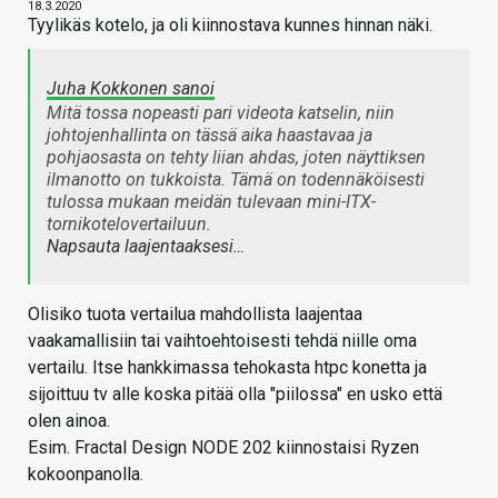
18.3.2020
Tyylikäs kotelo, ja oli kiinnostava kunnes hinnan näki.
Juha Kokkonen sanoi
Mitä tossa nopeasti pari videota katselin, niin
johtojenhallinta on tässä aika haastavaa ja
pohjaosasta on tehty liian ahdas, joten näyttiksen
ilmanotto on tukkoista. Tämä on todennäköisesti
tulossa mukaan meidän tulevaan mini-ITX-
tornikotelovertailuun.
Napsauta laajentaaksesi…
Olisiko tuota vertailua mahdollista laajentaa
vaakamallisiin tai vaihtoehtoisesti tehdä niille oma
vertailu. Itse hankkimassa tehokasta htpc konetta ja
sijoittuu tv alle koska pitää olla "piilossa" en usko että
olen ainoa.
Esim. Fractal Design NODE 202 kiinnostaisi Ryzen
kokoonpanolla.