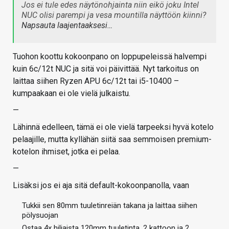
Jos ei tule edes näytönohjainta niin eikö joku Intel
NUC olisi parempi ja vesa mountilla näyttöön kiinni?
Napsauta laajentaaksesi…
Tuohon koottu kokoonpano on loppupeleissä halvempi
kuin 6c/12t NUC ja sitä voi päivittää. Nyt tarkoitus on
laittaa siihen Ryzen APU 6c/12t tai i5-10400 –
kumpaakaan ei ole vielä julkaistu.
—
Lähinnä edelleen, tämä ei ole vielä tarpeeksi hyvä kotelo
pelaajille, mutta kyllähän siitä saa semmoisen premium-
kotelon ihmiset, jotka ei pelaa.
—
Lisäksi jos ei aja sitä default-kokoonpanolla, vaan
Tukkii sen 80mm tuuletinreiän takana ja laittaa siihen
pölysuojan
Ostaa 4x hiljaista 120mm tuuletinta, 2 kattoon ja 2