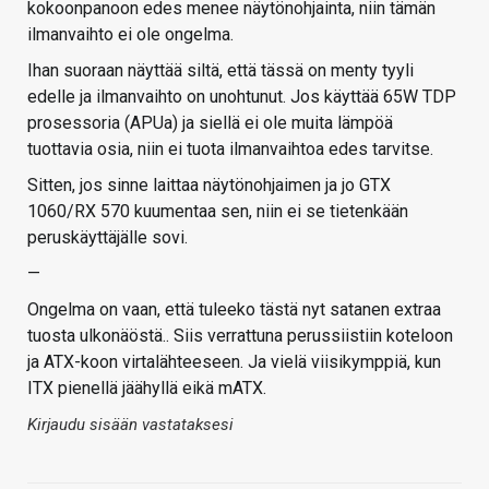
kokoonpanoon edes menee näytönohjainta, niin tämän
ilmanvaihto ei ole ongelma.
Ihan suoraan näyttää siltä, että tässä on menty tyyli
edelle ja ilmanvaihto on unohtunut. Jos käyttää 65W TDP
prosessoria (APUa) ja siellä ei ole muita lämpöä
tuottavia osia, niin ei tuota ilmanvaihtoa edes tarvitse.
Sitten, jos sinne laittaa näytönohjaimen ja jo GTX
1060/RX 570 kuumentaa sen, niin ei se tietenkään
peruskäyttäjälle sovi.
—
Ongelma on vaan, että tuleeko tästä nyt satanen extraa
tuosta ulkonäöstä.. Siis verrattuna perussiistiin koteloon
ja ATX-koon virtalähteeseen. Ja vielä viisikymppiä, kun
ITX pienellä jäähyllä eikä mATX.
Kirjaudu sisään vastataksesi