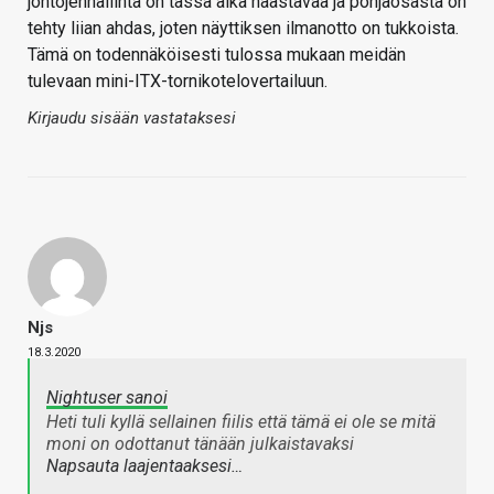
johtojenhallinta on tässä aika haastavaa ja pohjaosasta on
tehty liian ahdas, joten näyttiksen ilmanotto on tukkoista.
Tämä on todennäköisesti tulossa mukaan meidän
tulevaan mini-ITX-tornikotelovertailuun.
Kirjaudu sisään vastataksesi
Njs
18.3.2020
Nightuser sanoi
Heti tuli kyllä sellainen fiilis että tämä ei ole se mitä
moni on odottanut tänään julkaistavaksi
Napsauta laajentaaksesi…