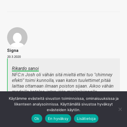
Signa
20.3.2020
Rikardo sanoi
NFC:n Josh oli vähän sitä mieltä ettei tuo "chimney
efekti" toimi kunnolla, vaan katon tuulettimet pitää
laittaa ottamaan ilmaan poiston sijaan. Aikoo vähän
modailla koteloa, joten jään mielenkiinnolla
odottamaan.
Käytämme evästeitä sivuston toiminnoissa, ominaisuuksissa ja
liikenteen analysoinnissa. Käyttämällä sivustoa hyväksyt
evästeiden käytön.
Ok
En hyväksy
Lisätietoja