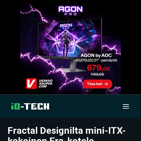
Fractal Designilta mini-ITX-
UUTISET
kokoinen Era-kotelo