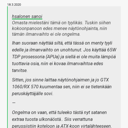
18.3.2020
hsalonen sanoi
Omasta mielestäni tämä on tyylikäs. Tuskin siihen
kokoonpanoon edes menee näytönohjainta, niin
tämän ilmanvaihto ei ole ongelma.
Ihan suoraan näyttää siltä, että tässä on menty tyyli
edelle ja ilmanvaihto on unohtunut. Jos käyttää 65W
TDP prosessoria (APUa) ja siellä ei ole muita lämpöä
tuottavia osia, niin ei kovaa ilmanvaihtoa edes
tarvitse.
Sitten, jos sinne laittaa näytönohjaimen ja jo GTX
1060/RX 570 kuumentaa sen, niin ei se tietenkään
peruskäyttäjälle sovi.
—
Ongelma on vaan, että tuleeko tästä nyt satanen
extraa tuosta ulkonäöstä.. Siis verrattuna
perussiistiin koteloon ja ATX-koon virtalähteeseen.