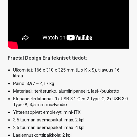
Fractal Design Era tekniset tiedot:
Ulkomitat: 166 x 310 x 325 mm (L x K x S), tilavuus 16
litraa
Paino: 3,97 – 4,17 kg
Materiaali: teräsrunko, alumiinipaneelit, lasi-/puukatto
Etupaneelin liitännät: 1x USB 3.1 Gen 2 Type-C, 2x USB 3.0
Type-A, 3,5 mm mic+audio
Yhteensopivat emolevyt: mini-ITX
3,5 tuuman asemapaikat: max. 2 kpl
2,5 tuuman asemapaikat: max. 4 kpl
Laajennuskorttipaikkoja: 2 kpl