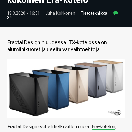
ARTIKKELIT
18.3.2020 - 16:51
Juha Kokkonen
Tietotekniikka
39
VIDEOT
TECHBBS
Fractal Designin uudessa ITX-kotelossa on
TIETOA
alumiinikuoret ja useita värivaihtoehtoja.
HINTA.FI
KAUPPA
VAIHDA TEEMA
HAKU
Fractal Design esitteli hetki sitten uuden
Era-kotelon
,