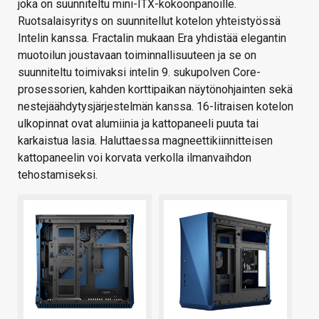
joka on suunniteltu mini-ITX-kokoonpanoille.
Ruotsalaisyritys on suunnitellut kotelon yhteistyössä
Intelin kanssa. Fractalin mukaan Era yhdistää elegantin
muotoilun joustavaan toiminnallisuuteen ja se on
suunniteltu toimivaksi intelin 9. sukupolven Core-
prosessorien, kahden korttipaikan näytönohjainten sekä
nestejäähdytysjärjestelmän kanssa. 16-litraisen kotelon
ulkopinnat ovat alumiinia ja kattopaneeli puuta tai
karkaistua lasia. Haluttaessa magneettikiinnitteisen
kattopaneelin voi korvata verkolla ilmanvaihdon
tehostamiseksi.