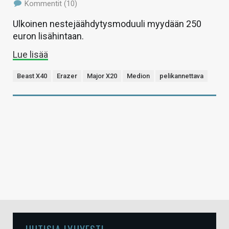
Kommentit (10)
Ulkoinen nestejäähdytysmoduuli myydään 250
euron lisähintaan.
Lue lisää
Beast X40
Erazer
Major X20
Medion
pelikannettava