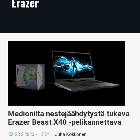
Erazer
ARTIKKELIT
VIDEOT
TECHBBS
TIETOA
HINTA.FI
KAUPPA
VAIHDA TEEMA
Medionilta nestejäähdytystä tukeva
HAKU
Erazer Beast X40 -pelikannettava
23.2.2023 - 17:24
/
Juha Kokkonen