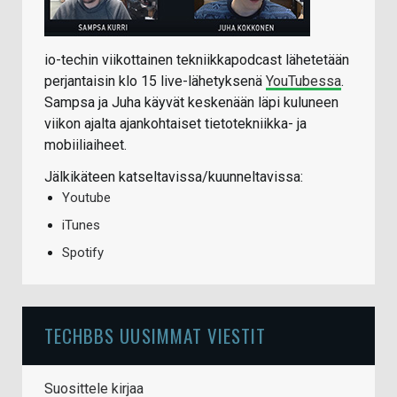
io-techin viikottainen tekniikkapodcast lähetetään
perjantaisin klo 15 live-lähetyksenä
YouTubessa
.
Sampsa ja Juha käyvät keskenään läpi kuluneen
viikon ajalta ajankohtaiset tietotekniikka- ja
mobiiliaiheet.
Jälkikäteen katseltavissa/kuunneltavissa:
Youtube
iTunes
Spotify
TECHBBS UUSIMMAT VIESTIT
Suosittele kirjaa