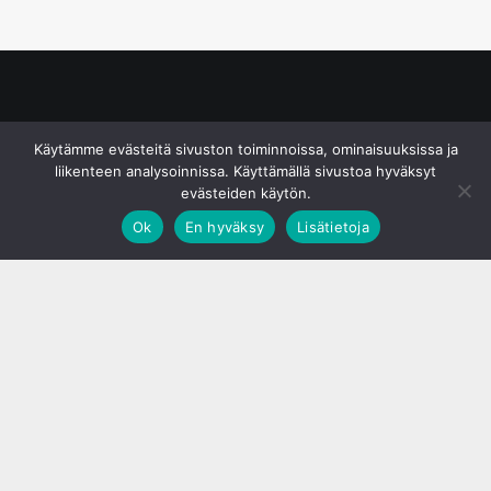
© S&J Media Oy
Käytämme evästeitä sivuston toiminnoissa, ominaisuuksissa ja
liikenteen analysoinnissa. Käyttämällä sivustoa hyväksyt
evästeiden käytön.
Ok
En hyväksy
Lisätietoja
;