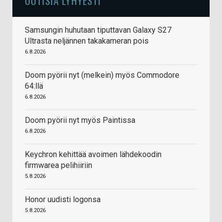
UUTISIA LYHYESTI
Samsungin huhutaan tiputtavan Galaxy S27
Ultrasta neljännen takakameran pois
6.8.2026
Doom pyörii nyt (melkein) myös Commodore
64:llä
6.8.2026
Doom pyörii nyt myös Paintissa
6.8.2026
Keychron kehittää avoimen lähdekoodin
firmwarea pelihiiriin
5.8.2026
Honor uudisti logonsa
5.8.2026