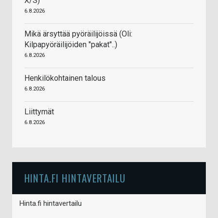
X/S)
6.8.2026
Mikä ärsyttää pyöräilijöissä (Oli:
Kilpapyöräilijöiden "pakat"..)
6.8.2026
Henkilökohtainen talous
6.8.2026
Liittymät
6.8.2026
HINTA.FI HINTAVERTAILU
Hinta.fi hintavertailu