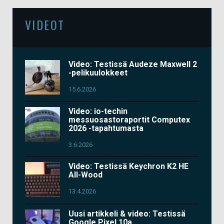
VIDEOT
Video: Testissä Audeze Maxwell 2
-pelikuulokkeet
15.6.2026
Video: io-techin
messuosastoraportit Computex
2026 -tapahtumasta
3.6.2026
Video: Testissä Keychron K2 HE
All-Wood
13.4.2026
Uusi artikkeli & video: Testissä
Google Pixel 10a