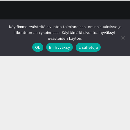
© S&J Media Oy
Käytämme evästeitä sivuston toiminnoissa, ominaisuuksissa ja
liikenteen analysoinnissa. Käyttämällä sivustoa hyväksyt
evästeiden käytön.
Ok
En hyväksy
Lisätietoja
;