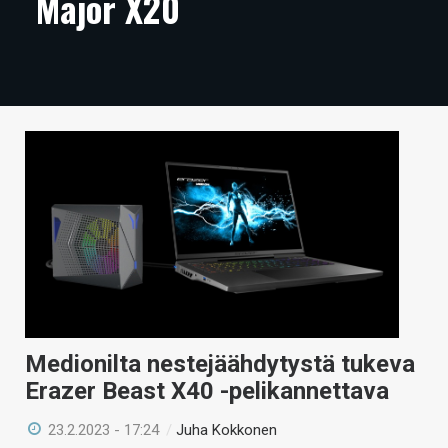
Major X20
ARTIKKELIT
VIDEOT
TECHBBS
TIETOA
HINTA.FI
KAUPPA
VAIHDA TEEMA
Medionilta nestejäähdytystä tukeva
HAKU
Erazer Beast X40 -pelikannettava
23.2.2023 - 17:24
/
Juha Kokkonen