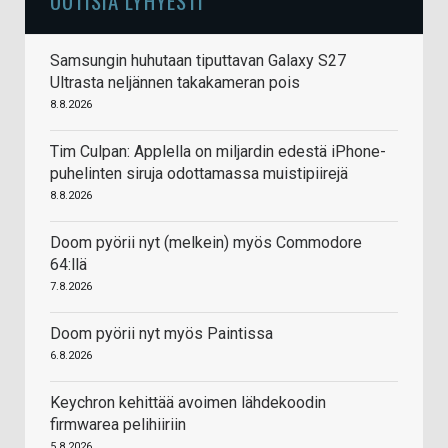
UUTISIA LYHYESTI
Samsungin huhutaan tiputtavan Galaxy S27
Ultrasta neljännen takakameran pois
8.8.2026
Tim Culpan: Applella on miljardin edestä iPhone-
puhelinten siruja odottamassa muistipiirejä
8.8.2026
Doom pyörii nyt (melkein) myös Commodore
64:llä
7.8.2026
Doom pyörii nyt myös Paintissa
6.8.2026
Keychron kehittää avoimen lähdekoodin
firmwarea pelihiiriin
5.8.2026