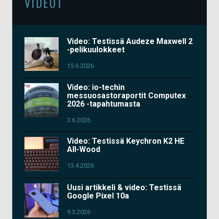
VIDEOT
Video: Testissä Audeze Maxwell 2
-pelikuulokkeet
15.6.2026
Video: io-techin
messuosastoraportit Computex
2026 -tapahtumasta
3.6.2026
Video: Testissä Keychron K2 HE
All-Wood
13.4.2026
Uusi artikkeli & video: Testissä
Google Pixel 10a
9.3.2026