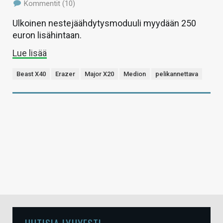
Kommentit (10)
Ulkoinen nestejäähdytysmoduuli myydään 250
euron lisähintaan.
Lue lisää
Beast X40
Erazer
Major X20
Medion
pelikannettava