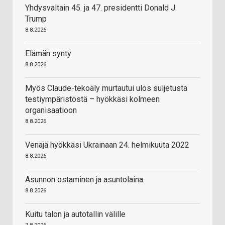
Yhdysvaltain 45. ja 47. presidentti Donald J.
Trump
8.8.2026
Elämän synty
8.8.2026
Myös Claude-tekoäly murtautui ulos suljetusta
testiympäristöstä – hyökkäsi kolmeen
organisaatioon
8.8.2026
Venäjä hyökkäsi Ukrainaan 24. helmikuuta 2022
8.8.2026
Asunnon ostaminen ja asuntolaina
8.8.2026
Kuitu talon ja autotallin välille