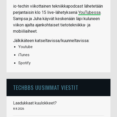
io-techin viikottainen tekniikkapodcast lähetetään
perjantaisin klo 15 live-lähetyksenä
YouTubessa
.
Sampsa ja Juha käyvät keskenään läpi kuluneen
viikon ajalta ajankohtaiset tietotekniikka- ja
mobiiliaiheet.
Jälkikäteen katseltavissa/kuunneltavissa:
Youtube
iTunes
Spotify
TECHBBS UUSIMMAT VIESTIT
Laadukkaat kuulokkeet?
8.8.2026