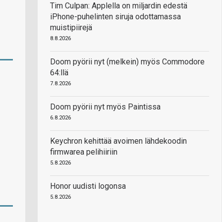
Tim Culpan: Applella on miljardin edestä
iPhone-puhelinten siruja odottamassa
muistipiirejä
8.8.2026
Doom pyörii nyt (melkein) myös Commodore
64:llä
7.8.2026
Doom pyörii nyt myös Paintissa
6.8.2026
Keychron kehittää avoimen lähdekoodin
firmwarea pelihiiriin
5.8.2026
Honor uudisti logonsa
5.8.2026