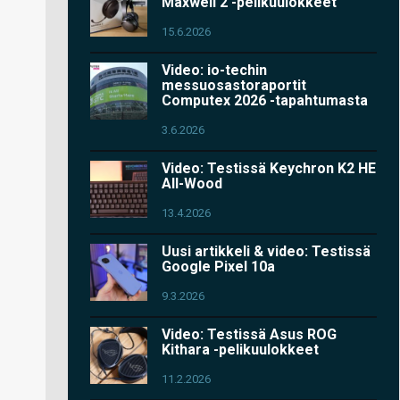
Maxwell 2 -pelikuulokkeet
15.6.2026
Video: io-techin
messuosastoraportit
Computex 2026 -tapahtumasta
3.6.2026
Video: Testissä Keychron K2 HE
All-Wood
13.4.2026
Uusi artikkeli & video: Testissä
Google Pixel 10a
9.3.2026
Video: Testissä Asus ROG
Kithara -pelikuulokkeet
11.2.2026