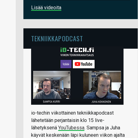
Lisää videoita
TEKNIIKKAPODCAST
io-techin viikottainen tekniikkapodcast
lähetetään perjantaisin klo 15 live-
lähetyksenä
YouTubessa
. Sampsa ja Juha
käyvät keskenään läpi kuluneen viikon ajalta