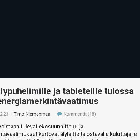
älypuhelimille ja tableteille tulossa
 energiamerkintävaatimus
22:23
/
Timo Niemenmaa
Kommentit (18)
oimaan tulevat ekosuunnittelu- ja
tävaatimukset kertovat älylaitteita ostavalle kuluttajalle