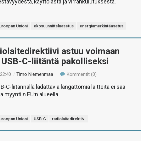
stävyydestä, käyttöiästä ja virrankulutuksesta.
uroopan Unioni
ekosuunnitteluasetus
energiamerkintäasetus
iolaitedirektiivi astuu voimaan
 USB-C-liitäntä pakolliseksi
 22:40
/
Timo Niemenmaa
Kommentit (0)
B-C-liitännällä ladattavia langattomia laitteita ei saa
a myyntiin EU:n alueella.
uroopan Unioni
USB-C
radiolaitedirektiivi