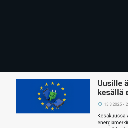
Uusille 
kesällä
13.3.2025 - 
Kesäkuussa v
energiamerkin