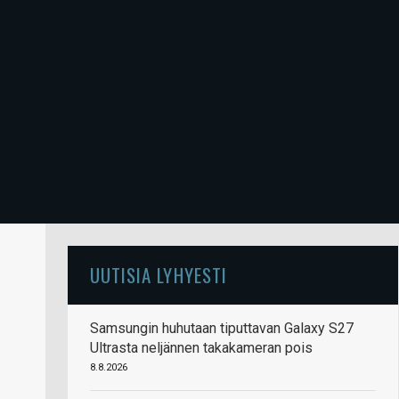
UUTISIA LYHYESTI
Samsungin huhutaan tiputtavan Galaxy S27
Ultrasta neljännen takakameran pois
8.8.2026