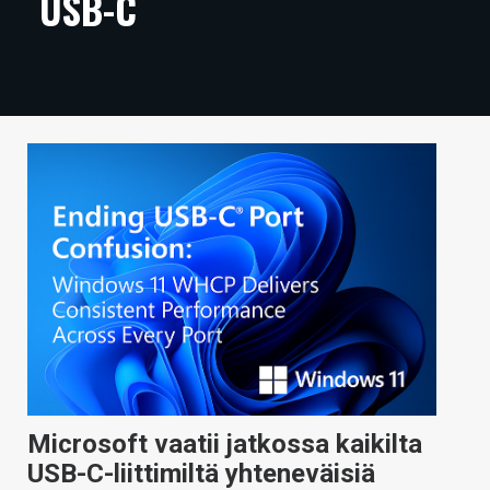
USB-C
ARTIKKELIT
VIDEOT
TECHBBS
TIETOA
HINTA.FI
KAUPPA
VAIHDA TEEMA
HAKU
Microsoft vaatii jatkossa kaikilta
USB-C-liittimiltä yhteneväisiä