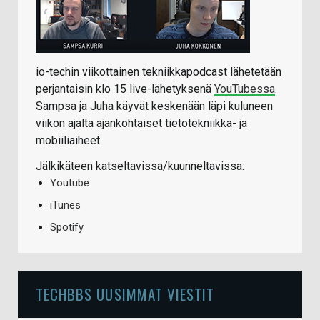
io-techin viikottainen tekniikkapodcast lähetetään
perjantaisin klo 15 live-lähetyksenä
YouTubessa
.
Sampsa ja Juha käyvät keskenään läpi kuluneen
viikon ajalta ajankohtaiset tietotekniikka- ja
mobiiliaiheet.
Jälkikäteen katseltavissa/kuunneltavissa:
Youtube
iTunes
Spotify
TECHBBS UUSIMMAT VIESTIT