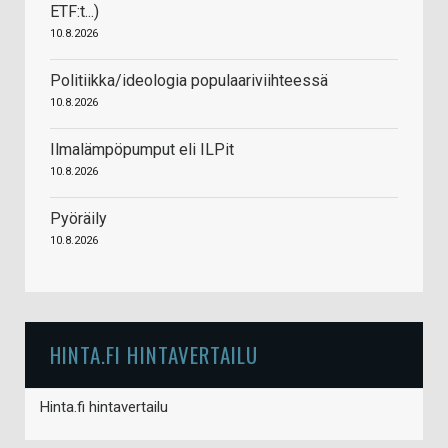
ETF:t...)
10.8.2026
Politiikka/ideologia populaariviihteessä
10.8.2026
Ilmalämpöpumput eli ILPit
10.8.2026
Pyöräily
10.8.2026
HINTA.FI HINTAVERTAILU
Hinta.fi hintavertailu