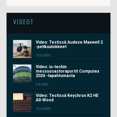
VIDEOT
Video: Testissä Audeze Maxwell 2
-pelikuulokkeet
15.6.2026
Video: io-techin
messuosastoraportit Computex
2026 -tapahtumasta
3.6.2026
Video: Testissä Keychron K2 HE
All-Wood
13.4.2026