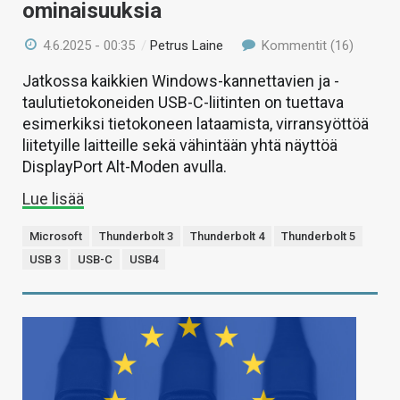
ominaisuuksia
4.6.2025 - 00:35
/
Petrus Laine
Kommentit (16)
Jatkossa kaikkien Windows-kannettavien ja -
taulutietokoneiden USB-C-liitinten on tuettava
esimerkiksi tietokoneen lataamista, virransyöttöä
liitetyille laitteille sekä vähintään yhtä näyttöä
DisplayPort Alt-Moden avulla.
Lue lisää
Microsoft
Thunderbolt 3
Thunderbolt 4
Thunderbolt 5
USB 3
USB-C
USB4