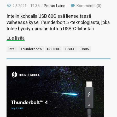
2.8.2021 - 19:35
/
Petrus Laine
Kommentit (0)
Intelin kohdalla USB 80G:ssä lienee tässä
vaiheessa kyse Thunderbolt 5 -teknologiasta, joka
tulee hyödyntämään tuttua USB-C-liitäntää.
Lue lisää
Intel
Thunderbolt 5
USB 80G
USB-C
USB5