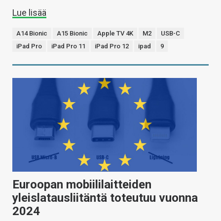
Lue lisää
A14 Bionic
A15 Bionic
Apple TV 4K
M2
USB-C
iPad Pro
iPad Pro 11
iPad Pro 12
ipad
9
Euroopan mobiililaitteiden
yleislatausliitäntä toteutuu vuonna
2024