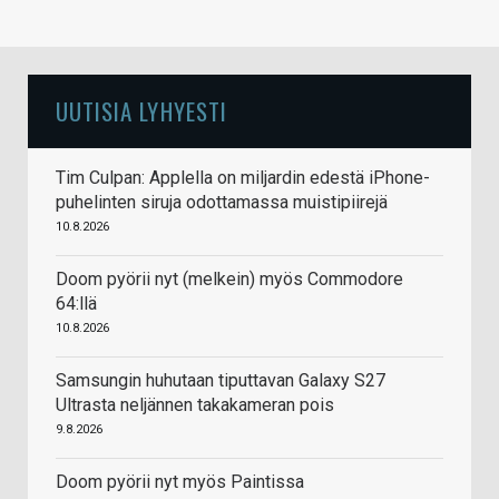
UUTISIA LYHYESTI
Tim Culpan: Applella on miljardin edestä iPhone-
puhelinten siruja odottamassa muistipiirejä
10.8.2026
Doom pyörii nyt (melkein) myös Commodore
64:llä
10.8.2026
Samsungin huhutaan tiputtavan Galaxy S27
Ultrasta neljännen takakameran pois
9.8.2026
Doom pyörii nyt myös Paintissa