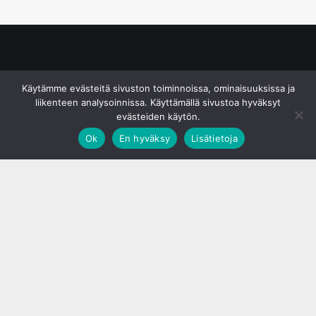
© S&J Media Oy
Käytämme evästeitä sivuston toiminnoissa, ominaisuuksissa ja
liikenteen analysoinnissa. Käyttämällä sivustoa hyväksyt
evästeiden käytön.
Ok
En hyväksy
Lisätietoja
;