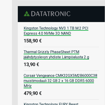
Kingston Technology NV3 1 TB M.2 PCI
Express 4.0 NVMe 3D NAND
158,90 €
Thermal Grizzly PhaseSheet PTM
jäähdytyslevyn yhdiste Lämpöalusta 2 g
13,90 €
Corsair Vengeance CMK32GX5M2B6000C38
muistimoduuli 32 GB 2 x 16 GB DDR5 6000
MHz
479,90 €
Kingston Technology FURY Beast