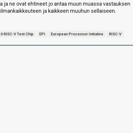
ta ja ne ovat ehtineet jo antaa muun muassa vastauksen
ilmankaikkeuteen ja kaikkeen muuhun sellaiseen.
0 RISC-V Test Chip
EPI
European Processor Initiative
RISC-V