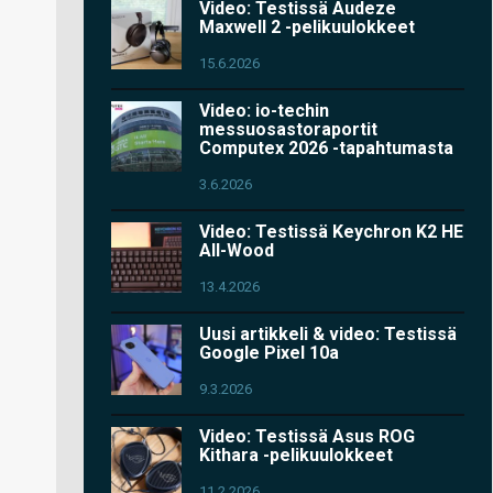
Video: Testissä Audeze
Maxwell 2 -pelikuulokkeet
15.6.2026
Video: io-techin
messuosastoraportit
Computex 2026 -tapahtumasta
3.6.2026
Video: Testissä Keychron K2 HE
All-Wood
13.4.2026
Uusi artikkeli & video: Testissä
Google Pixel 10a
9.3.2026
Video: Testissä Asus ROG
Kithara -pelikuulokkeet
11.2.2026