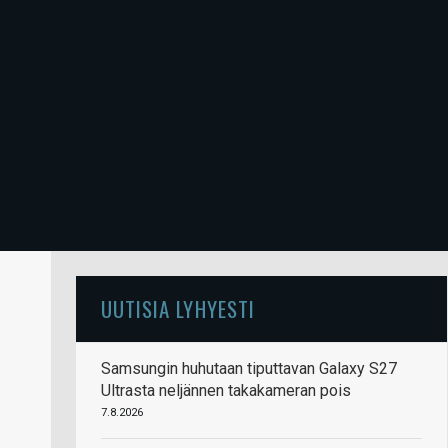
UUTISIA LYHYESTI
Samsungin huhutaan tiputtavan Galaxy S27
Ultrasta neljännen takakameran pois
7.8.2026