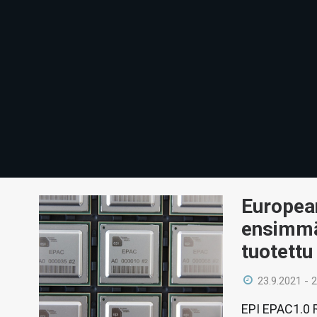
European
ensimmäi
tuotettu
23.9.2021 - 
EPI EPAC1.0 RI