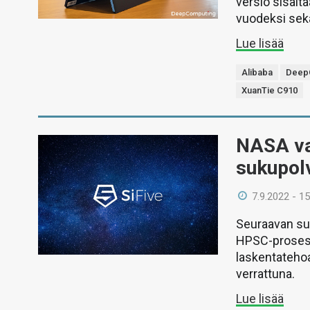
versio sisält
vuodeksi sekä
Lue lisää
Alibaba
Deep
XuanTie C910
NASA val
sukupol
7.9.2022 - 15
Seuraavan su
HPSC-prosesso
laskentatehoa
verrattuna.
Lue lisää