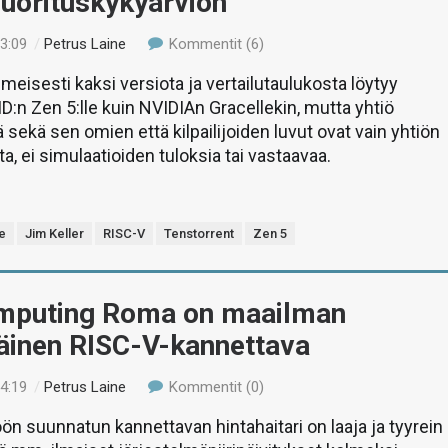
uorituskykyarvion
23:09
/
Petrus Laine
Kommentit (6)
lmeisesti kaksi versiota ja vertailutaulukosta löytyy
MD:n Zen 5:lle kuin NVIDIAn Gracellekin, mutta yhtiö
ä sekä sen omien että kilpailijoiden luvut ovat vain yhtiön
ita, ei simulaatioiden tuloksia tai vastaavaa.
e
Jim Keller
RISC-V
Tenstorrent
Zen 5
puting Roma on maailman
inen RISC-V-kannettava
14:19
/
Petrus Laine
Kommentit (0)
ön suunnatun kannettavan hintahaitari on laaja ja tyyrein