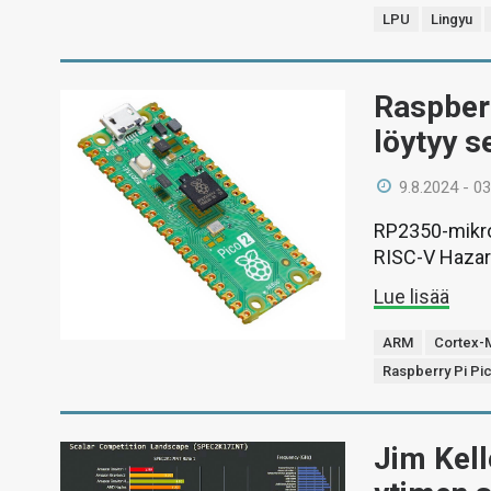
LPU
Lingyu
Raspber
löytyy s
9.8.2024 - 03
RP2350-mikro
RISC-V Hazard
Lue lisää
ARM
Cortex-
Raspberry Pi Pi
Jim Kell