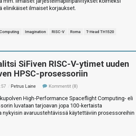
ää mm. ilmaiset järjestelmäpiiripäivitykset kolmeksi
 elinikäiset ilmaiset korjaukset.
Computing
Imagination
RISC-V
Roma
T-Head TH1520
itsi SiFiven RISC-V-ytimet uuden
ven HPSC-prosessoriin
:57
/
Petrus Laine
Kommentit (8)
kupolven High-Performance Spaceflight Computing- eli
rin luvataan tarjoavan jopa 100-kertaista
 nykyisin avaruustehtävissä käytettäviin prosessoreihin