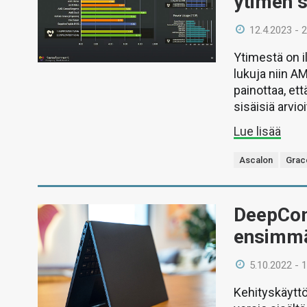
ytimen s
12.4.2023 - 
Ytimestä on i
lukuja niin A
painottaa, ett
sisäisiä arvio
Lue lisää
Ascalon
Grac
DeepCom
ensimmä
5.10.2022 - 
Kehityskäyttö