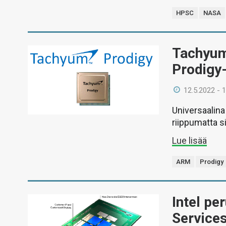
HPSC
NASA
Tachyum 
Prodigy
12.5.2022 - 
Universaalin
riippumatta si
Lue lisää
ARM
Prodigy
Intel pe
Services