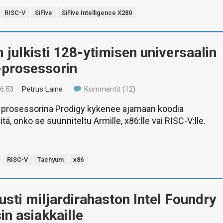
RISC-V
SiFive
SiFive Intelligence X280
julkisti 128-ytimisen universaalin
-prosessorin
16:53
/
Petrus Laine
Kommentit (12)
a prosessorina Prodigy kykenee ajamaan koodia
itä, onko se suunniteltu Armille, x86:lle vai RISC-V:lle.
RISC-V
Tachyum
x86
rusti miljardirahaston Intel Foundry
in asiakkaille