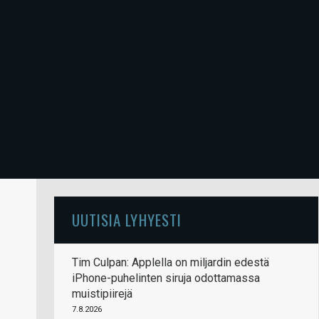
UUTISIA LYHYESTI
Tim Culpan: Applella on miljardin edestä
iPhone-puhelinten siruja odottamassa
muistipiirejä
7.8.2026