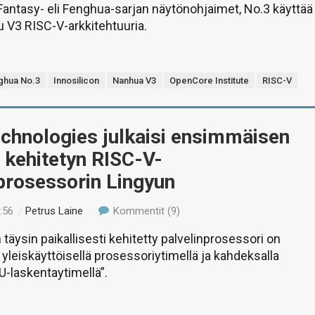
antasy- eli Fenghua-sarjan näytönohjaimet, No.3 käyttää
 V3 RISC-V-arkkitehtuuria.
ghua No.3
Innosilicon
Nanhua V3
OpenCore Institute
RISC-V
chnologies julkaisi ensimmäisen
 kehitetyn RISC-V-
prosessorin Lingyun
:56
/
Petrus Laine
Kommentit (9)
äysin paikallisesti kehitetty palvelinprosessori on
 yleiskäyttöisellä prosessoriytimellä ja kahdeksalla
PU-laskentaytimellä”.