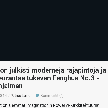
con julkisti moderneja rajapintoja ja
eurantaa tukevan Fenghua No.3 -
hjaimen
00:14
/
Petrus Laine
Kommentit (4)
htiön aiemmat Imaginationin PowerVR-arkkitehtuuriin