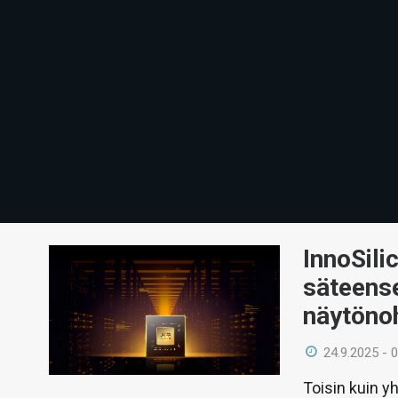
InnoSili
säteens
näytöno
24.9.2025 - 
Toisin kuin y