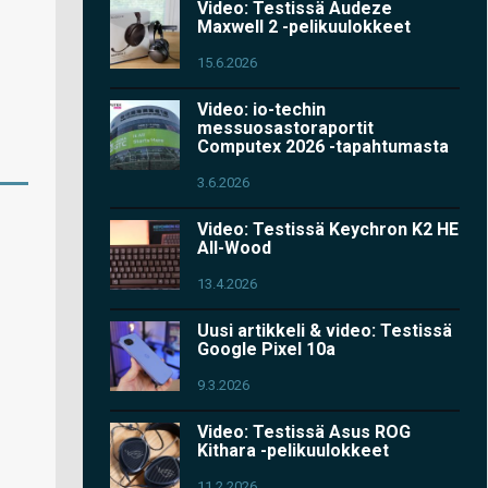
Video: Testissä Audeze
Maxwell 2 -pelikuulokkeet
15.6.2026
Video: io-techin
messuosastoraportit
Computex 2026 -tapahtumasta
3.6.2026
Video: Testissä Keychron K2 HE
All-Wood
13.4.2026
Uusi artikkeli & video: Testissä
Google Pixel 10a
9.3.2026
Video: Testissä Asus ROG
Kithara -pelikuulokkeet
11.2.2026