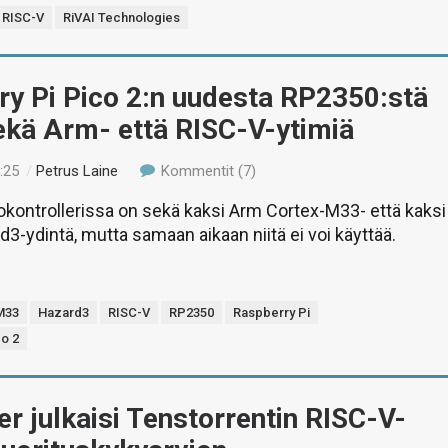
RISC-V
RiVAI Technologies
ry Pi Pico 2:n uudesta RP2350:stä
ekä Arm- että RISC-V-ytimiä
:25
/
Petrus Laine
Kommentit (7)
kontrollerissa on sekä kaksi Arm Cortex-M33- että kaksi
3-ydintä, mutta samaan aikaan niitä ei voi käyttää.
M33
Hazard3
RISC-V
RP2350
Raspberry Pi
co 2
er julkaisi Tenstorrentin RISC-V-