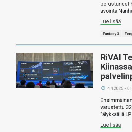
perustuneet F
avointa Nanhu
Lue lisää
Fantasy 3
Fen
RiVAI Te
Kiinassa
palvelin
4.4.2025 - 01
Ensimmäinen t
varustettu 32
”älykkäällä L
Lue lisää