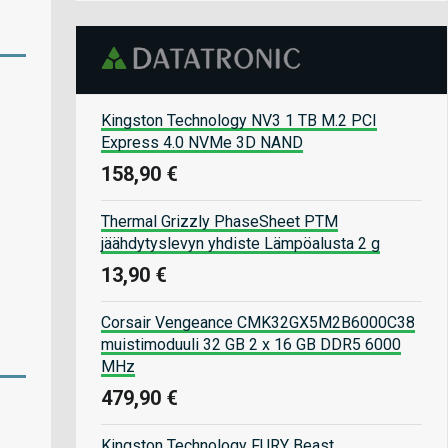
Kingston Technology NV3 1 TB M.2 PCI
Express 4.0 NVMe 3D NAND
158,90 €
Thermal Grizzly PhaseSheet PTM
jäähdytyslevyn yhdiste Lämpöalusta 2 g
13,90 €
Corsair Vengeance CMK32GX5M2B6000C38
muistimoduuli 32 GB 2 x 16 GB DDR5 6000
MHz
479,90 €
Kingston Technology FURY Beast