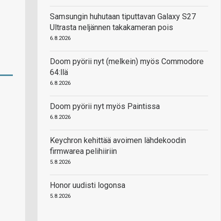
Samsungin huhutaan tiputtavan Galaxy S27
Ultrasta neljännen takakameran pois
6.8.2026
Doom pyörii nyt (melkein) myös Commodore
64:llä
6.8.2026
Doom pyörii nyt myös Paintissa
6.8.2026
Keychron kehittää avoimen lähdekoodin
firmwarea pelihiiriin
5.8.2026
Honor uudisti logonsa
5.8.2026