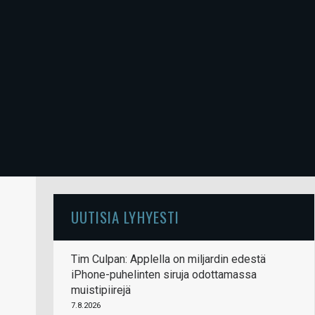
UUTISIA LYHYESTI
Tim Culpan: Applella on miljardin edestä
iPhone-puhelinten siruja odottamassa
muistipiirejä
7.8.2026