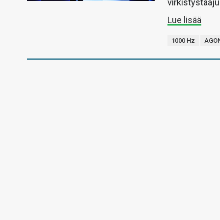
virkistystaaju
Lue lisää
1000 Hz
AGON