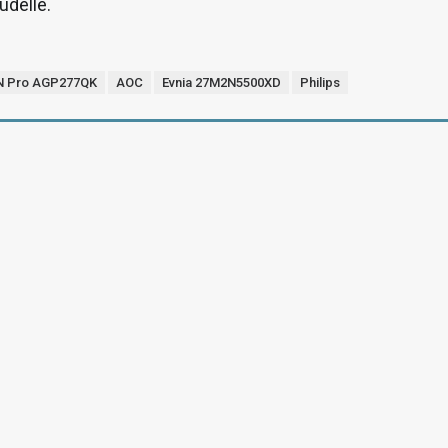
udelle.
 Pro AGP277QK
AOC
Evnia 27M2N5500XD
Philips