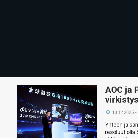
AOC ja P
virkisty
10.12.2025 -
Yhteen ja sam
resoluutiolla