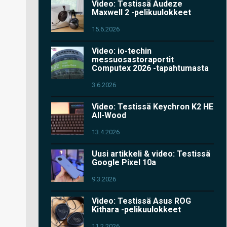
Video: Testissä Audeze
Maxwell 2 -pelikuulokkeet
15.6.2026
Video: io-techin
messuosastoraportit
Computex 2026 -tapahtumasta
3.6.2026
Video: Testissä Keychron K2 HE
All-Wood
13.4.2026
Uusi artikkeli & video: Testissä
Google Pixel 10a
9.3.2026
Video: Testissä Asus ROG
Kithara -pelikuulokkeet
11.2.2026