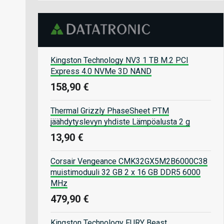
Kingston Technology NV3 1 TB M.2 PCI
Express 4.0 NVMe 3D NAND
158,90 €
Thermal Grizzly PhaseSheet PTM
jäähdytyslevyn yhdiste Lämpöalusta 2 g
13,90 €
Corsair Vengeance CMK32GX5M2B6000C38
muistimoduuli 32 GB 2 x 16 GB DDR5 6000
MHz
479,90 €
Kingston Technology FURY Beast