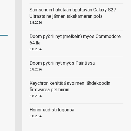
Samsungin huhutaan tiputtavan Galaxy S27
Ultrasta neljännen takakameran pois
6.8.2026
Doom pyörii nyt (melkein) myös Commodore
64:llä
6.8.2026
Doom pyörii nyt myös Paintissa
6.8.2026
Keychron kehittää avoimen lähdekoodin
firmwarea pelihiiriin
5.8.2026
Honor uudisti logonsa
5.8.2026