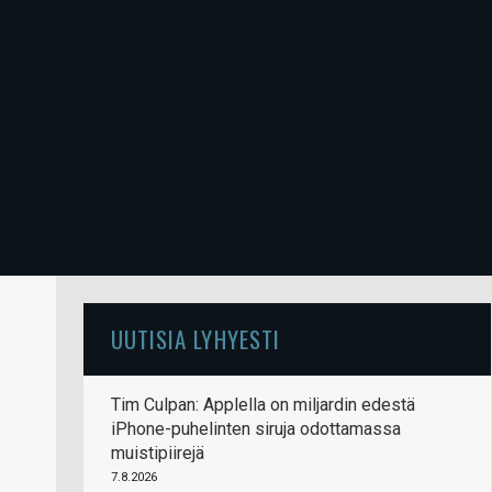
UUTISIA LYHYESTI
Tim Culpan: Applella on miljardin edestä
iPhone-puhelinten siruja odottamassa
muistipiirejä
7.8.2026