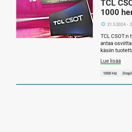
TCL CSO
1000 her
21.5.2024 - 
TCL CSOT:n t
antaa osviitt
käsiin tuotetta
Lue lisää
1000 Hz
Disp