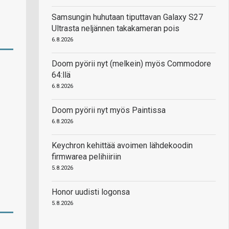
Samsungin huhutaan tiputtavan Galaxy S27
Ultrasta neljännen takakameran pois
6.8.2026
Doom pyörii nyt (melkein) myös Commodore
64:llä
6.8.2026
Doom pyörii nyt myös Paintissa
6.8.2026
Keychron kehittää avoimen lähdekoodin
firmwarea pelihiiriin
5.8.2026
Honor uudisti logonsa
5.8.2026