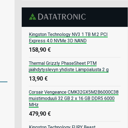
Kingston Technology NV3 1 TB M.2 PCI
Express 4.0 NVMe 3D NAND
158,90 €
Thermal Grizzly PhaseSheet PTM
jäähdytyslevyn yhdiste Lämpöalusta 2 g
13,90 €
Corsair Vengeance CMK32GX5M2B6000C38
muistimoduuli 32 GB 2 x 16 GB DDR5 6000
MHz
479,90 €
Kingston Technology FURY Beast