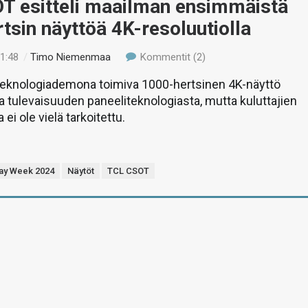
T esitteli maailman ensimmäistä
tsin näyttöä 4K-resoluutiolla
21:48
/
Timo Niemenmaa
Kommentit (2)
eknologiademona toimiva 1000-hertsinen 4K-näyttö
aa tulevaisuuden paneeliteknologiasta, mutta kuluttajien
 ei ole vielä tarkoitettu.
lay Week 2024
Näytöt
TCL CSOT