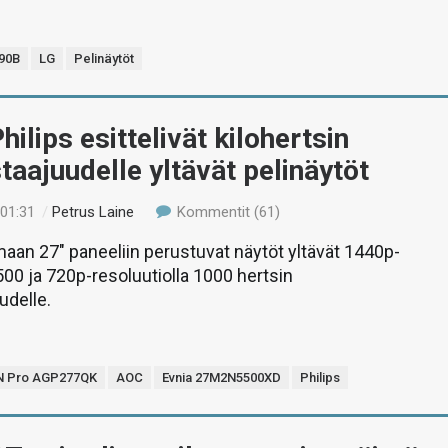
90B
LG
Pelinäytöt
hilips esittelivät kilohertsin
staajuudelle yltävät pelinäytöt
 01:31
/
Petrus Laine
Kommentit (61)
aan 27″ paneeliin perustuvat näytöt yltävät 1440p-
 500 ja 720p-resoluutiolla 1000 hertsin
udelle.
 Pro AGP277QK
AOC
Evnia 27M2N5500XD
Philips