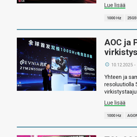
Lue lisää
1000 Hz
25G5
AOC ja P
virkisty
10.12.2025 -
Yhteen ja sam
resoluutiolla
virkistystaaju
Lue lisää
1000 Hz
AGON