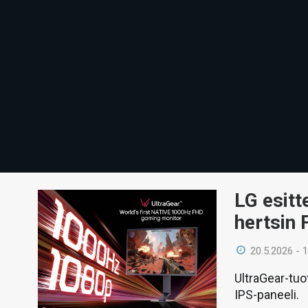
LG esit
hertsin 
20.5.2026 - 
UltraGear-tu
IPS-paneeli.