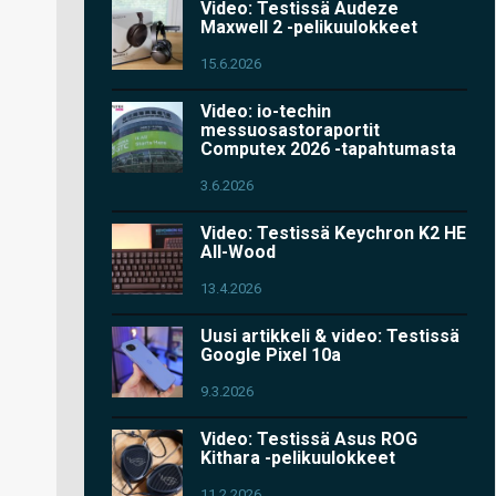
Video: Testissä Audeze
Maxwell 2 -pelikuulokkeet
15.6.2026
Video: io-techin
messuosastoraportit
Computex 2026 -tapahtumasta
3.6.2026
Video: Testissä Keychron K2 HE
All-Wood
13.4.2026
Uusi artikkeli & video: Testissä
Google Pixel 10a
9.3.2026
Video: Testissä Asus ROG
Kithara -pelikuulokkeet
11.2.2026