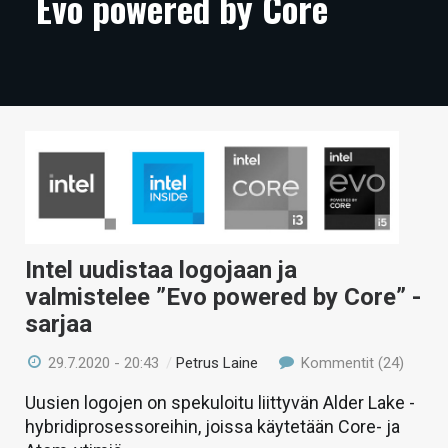
Evo powered by Core
ARTIKKELIT
VIDEOT
TECHBBS
TIETOA
HINTA.FI
KAUPPA
Intel uudistaa logojaan ja
VAIHDA TEEMA
valmistelee ”Evo powered by Core” -
sarjaa
29.7.2020 - 20:43
/
Petrus Laine
Kommentit (24)
HAKU
Uusien logojen on spekuloitu liittyvän Alder Lake -
hybridiprosessoreihin, joissa käytetään Core- ja