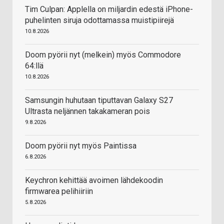
Tim Culpan: Applella on miljardin edestä iPhone-
puhelinten siruja odottamassa muistipiirejä
10.8.2026
Doom pyörii nyt (melkein) myös Commodore
64:llä
10.8.2026
Samsungin huhutaan tiputtavan Galaxy S27
Ultrasta neljännen takakameran pois
9.8.2026
Doom pyörii nyt myös Paintissa
6.8.2026
Keychron kehittää avoimen lähdekoodin
firmwarea pelihiiriin
5.8.2026