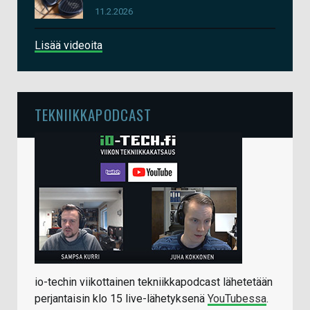
11.2.2026
Lisää videoita
TEKNIIKKAPODCAST
io-techin viikottainen tekniikkapodcast lähetetään
perjantaisin klo 15 live-lähetyksenä
YouTubessa
.