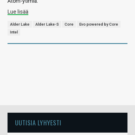
Atom-ytimiä.
Lue lisää
Alder Lake
Alder Lake-S
Core
Evo powered by Core
Intel
UUTISIA LYHYESTI