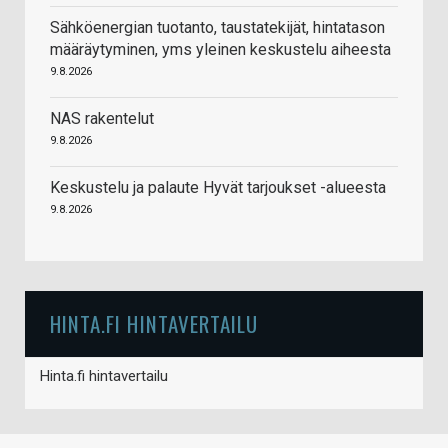
Sähköenergian tuotanto, taustatekijät, hintatason
määräytyminen, yms yleinen keskustelu aiheesta
9.8.2026
NAS rakentelut
9.8.2026
Keskustelu ja palaute Hyvät tarjoukset -alueesta
9.8.2026
HINTA.FI HINTAVERTAILU
Hinta.fi hintavertailu