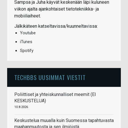
Sampsa ja Juha käyvät keskenään läpi kuluneen
viikon ajalta ajankohtaiset tietotekniikka- ja
mobiiliaiheet.
Jälkikäteen katseltavissa/kuunneltavissa:
Youtube
iTunes
Spotify
TECHBBS UUSIMMAT VIESTIT
Poliittiset ja yhteiskunnalliset meemit (EI
KESKUSTELUA)
10.8.2026
Keskustelua muualla kuin Suomessa tapahtuvasta
maahanmuutosta ja sen ilmiöistä