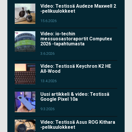
Video: Testissä Audeze Maxwell 2
-pelikuulokkeet
15.6.2026
Video: io-techin
messuosastoraportit Computex
2026 -tapahtumasta
3.6.2026
Video: Testissä Keychron K2 HE
All-Wood
13.4.2026
Uusi artikkeli & video: Testissä
Google Pixel 10a
9.3.2026
Video: Testissä Asus ROG Kithara
-pelikuulokkeet