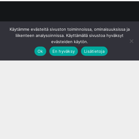
© S&J Media Oy
Käytämme evästeitä sivuston toiminnoissa, ominaisuuksissa ja
liikenteen analysoinnissa. Käyttämällä sivustoa hyväksyt
evästeiden käytön.
Ok
En hyväksy
Lisätietoja
;