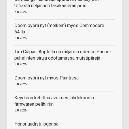
Ultrasta neljännen takakameran pois
8.8.2026
Doom pyörii nyt (melkein) myös Commodore
64:llä
8.8.2026
Tim Culpan: Applella on miljardin edestä iPhone-
puhelinten siruja odottamassa muistipiirejä
8.8.2026
Doom pyörii nyt myös Paintissa
6.8.2026
Keychron kehittää avoimen lähdekoodin
firmwarea pelihiiriin
5.8.2026
Honor uudisti logonsa