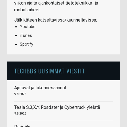
viikon ajalta ajankohtaiset tietotekniikka- ja
mobiiliaiheet.
Jälkikäteen katseltavissa/kuunneltavissa:
Youtube
iTunes
Spotify
TECHBBS UUSIMMAT VIESTIT
Ajotavat ja liikennesäännöt
9.8.2026
Tesla S,3,X,Y, Roadster ja Cybertruck yleistä
9.8.2026
Pyöräily