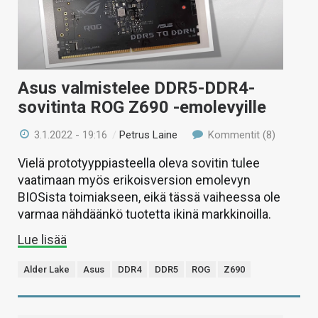
Asus valmistelee DDR5-DDR4-
sovitinta ROG Z690 -emolevyille
3.1.2022 - 19:16
/
Petrus Laine
Kommentit (8)
Vielä prototyyppiasteella oleva sovitin tulee
vaatimaan myös erikoisversion emolevyn
BIOSista toimiakseen, eikä tässä vaiheessa ole
varmaa nähdäänkö tuotetta ikinä markkinoilla.
Lue lisää
Alder Lake
Asus
DDR4
DDR5
ROG
Z690