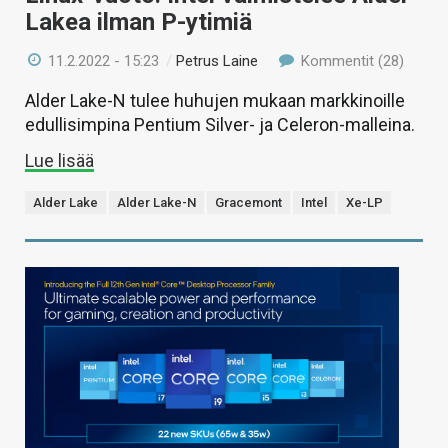
Lakea ilman P-ytimiä
11.2.2022 - 15:23
/
Petrus Laine
Kommentit (28)
Alder Lake-N tulee huhujen mukaan markkinoille
edullisimpina Pentium Silver- ja Celeron-malleina.
Lue lisää
Alder Lake
Alder Lake-N
Gracemont
Intel
Xe-LP