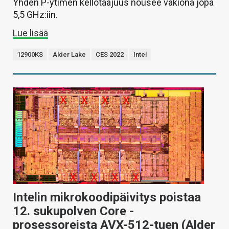
Yhden P-ytimen kellotaajuus nousee vakiona jopa
5,5 GHz:iin.
Lue lisää
12900KS
Alder Lake
CES 2022
Intel
Intelin mikrokoodipäivitys poistaa
12. sukupolven Core -
prosessoreista AVX-512-tuen (Alder