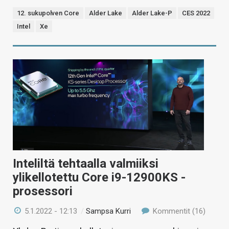
12. sukupolven Core
Alder Lake
Alder Lake-P
CES 2022
Intel
Xe
Inteliltä tehtaalla valmiiksi
ylikellotettu Core i9-12900KS -
prosessori
5.1.2022 - 12:13
/
Sampsa Kurri
Kommentit (16)