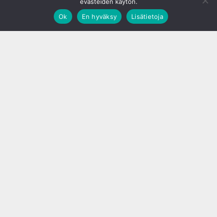
evästeiden käytön.
Ok
En hyväksy
Lisätietoja
;