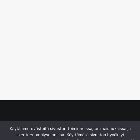
© S&J Media Oy
Käytämme evästeitä sivuston toiminnoissa, ominaisuuksissa ja
liikenteen analysoinnissa. Käyttämällä sivustoa hyväksyt