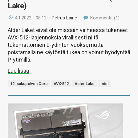
Lake)
4.1.2022 - 08:12
/
Petrus Laine
Kommentit (1)
Alder Laket eivät ole missään vaiheessa tukeneet
AVX-512-laajennoksia virallisesti niitä
tukemattomien E-ydinten vuoksi, mutta
poistamalla ne käytöstä tukea on voinut hyödyntää
P-ytimillä.
Lue lisää
12. sukupolven Core
AVX-512
Alder Lake
Intel