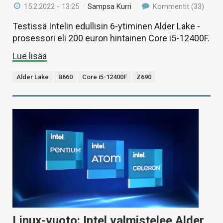
15.2.2022 - 13:25
/
Sampsa Kurri
Kommentit (33)
Testissä Intelin edullisin 6-ytiminen Alder Lake -
prosessori eli 200 euron hintainen Core i5-12400F.
Lue lisää
Alder Lake
B660
Core i5-12400F
Z690
Linux-vuoto: Intel valmistelee Alder