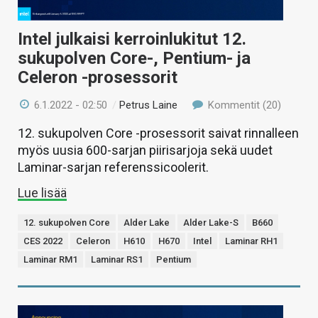
Intel julkaisi kerroinlukitut 12.
sukupolven Core-, Pentium- ja
Celeron -prosessorit
6.1.2022 - 02:50
/
Petrus Laine
Kommentit (20)
12. sukupolven Core -prosessorit saivat rinnalleen
myös uusia 600-sarjan piirisarjoja sekä uudet
Laminar-sarjan referenssicoolerit.
Lue lisää
12. sukupolven Core
Alder Lake
Alder Lake-S
B660
CES 2022
Celeron
H610
H670
Intel
Laminar RH1
Laminar RM1
Laminar RS1
Pentium