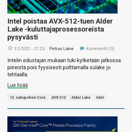
Intel poistaa AVX-512-tuen Alder
Lake -kuluttajaprosessoreista
pysyvästi
3.3.2022 - 21:25
/
Petrus Laine
Kommentit (5)
Intelin edustajan mukaan tuki kytketään jatkossa
piireistä pois fyysisesti polttamalla sulake jo
tehtaalla.
Lue lisää
12. sukupolven Core
AVX-512
Alder Lake
Intel