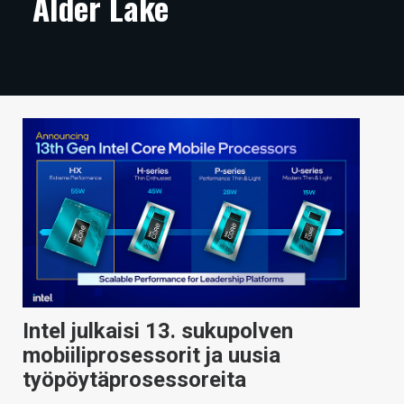
Alder Lake
ARTIKKELIT
VIDEOT
TECHBBS
TIETOA
HINTA.FI
KAUPPA
VAIHDA TEEMA
Intel julkaisi 13. sukupolven
HAKU
mobiiliprosessorit ja uusia
työpöytäprosessoreita