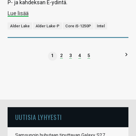
P- ja kahdeksan E-ydintä.
Lue lisää
Alder Lake
Alder Lake-P
Core i5-1250P
Intel
1
2
3
4
5
UUTISIA LYHYESTI
Samsungin huhutaan tiputtavan Galaxy S27