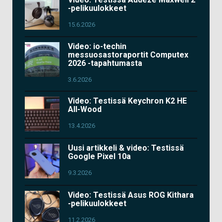
-pelikuulokkeet
15.6.2026
Video: io-techin
messuosastoraportit Computex
2026 -tapahtumasta
3.6.2026
Video: Testissä Keychron K2 HE
All-Wood
13.4.2026
Uusi artikkeli & video: Testissä
Google Pixel 10a
9.3.2026
Video: Testissä Asus ROG Kithara
-pelikuulokkeet
11.2.2026